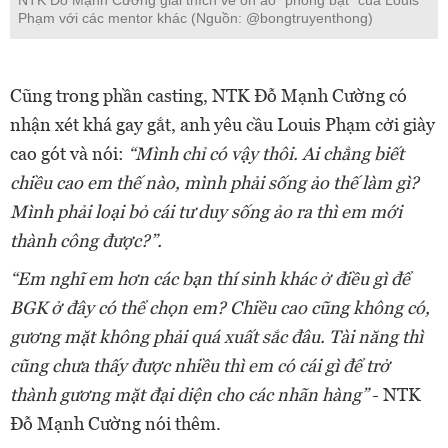
NTK Đỗ Mạnh Cường giải thích về ồn ào "phông bạt" của Louis
Phạm với các mentor khác (Nguồn: @bongtruyenthong)
Cũng trong phần casting, NTK Đỗ Mạnh Cường có
nhận xét khá gay gắt, anh yêu cầu Louis Phạm cởi giày
cao gót và nói:
“Mình chỉ có vậy thôi. Ai chẳng biết
chiều cao em thế nào, mình phải sống ảo thế làm gì?
Mình phải loại bỏ cái tư duy sống ảo ra thì em mới
thành công được?”.
“Em nghĩ em hơn các bạn thí sinh khác ở điều gì để
BGK ở đây có thể chọn em? Chiều cao cũng không có,
gương mặt không phải quá xuất sắc đâu. Tài năng thì
cũng chưa thấy được nhiều thì em có cái gì để trở
thành gương mặt đại diện cho các nhãn hàng”
- NTK
Đỗ Mạnh Cường nói thêm.