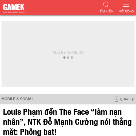
TÌM KIẾM
MỞ RỘNG
MOBILE & SOCIAL
QUAY LẠI
Louis Phạm đến The Face “làm nạn
nhân”, NTK Đỗ Mạnh Cường nói thẳng
mặt: Phông bạt!