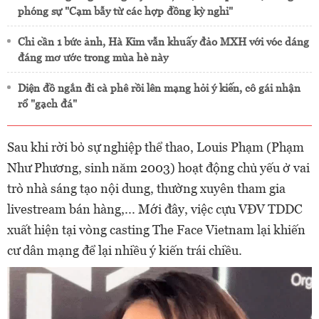
phóng sự "Cạm bẫy từ các hợp đồng kỳ nghỉ"
Chỉ cần 1 bức ảnh, Hà Kim vẫn khuấy đảo MXH với vóc dáng
đáng mơ ước trong mùa hè này
Diện đồ ngắn đi cà phê rồi lên mạng hỏi ý kiến, cô gái nhận
rổ "gạch đá"
Sau khi rời bỏ sự nghiệp thể thao, Louis Phạm (Phạm
Như Phương, sinh năm 2003) hoạt động chủ yếu ở vai
trò nhà sáng tạo nội dung, thường xuyên tham gia
livestream bán hàng,... Mới đây, việc cựu VĐV TDDC
xuất hiện tại vòng casting The Face Vietnam lại khiến
cư dân mạng để lại nhiều ý kiến trái chiều.