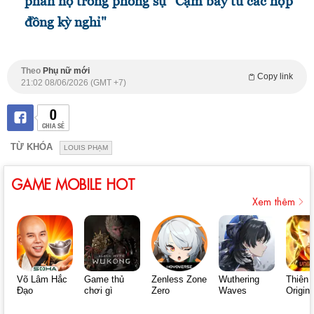
phẫn nộ trong phóng sự "Cạm bẫy từ các hợp
đồng kỳ nghỉ"
Theo
Phụ nữ mới
Copy link
21:02 08/06/2026 (GMT +7)
0
CHIA SẺ
TỪ KHÓA
LOUIS PHẠM
GAME MOBILE HOT
Xem thêm
Võ Lâm Hắc
Game thủ
Zenless Zone
Wuthering
Thiên 
Đạo
chơi gì
Zero
Waves
Origin