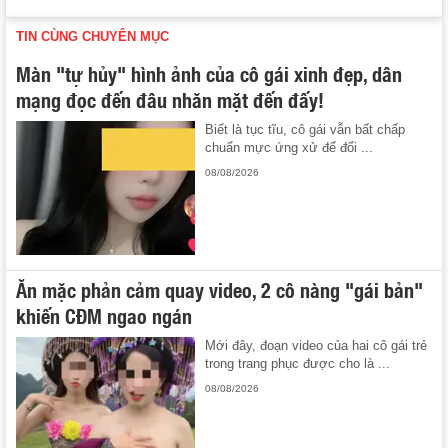
TIN CÙNG CHUYÊN MỤC
Màn "tự hủy" hình ảnh của cô gái xinh đẹp, dân
mạng đọc đến đâu nhăn mặt đến đấy!
Biết là tục tĩu, cô gái vẫn bất chấp
chuẩn mực ứng xử để đổi ...
08/08/2026
Ăn mặc phản cảm quay video, 2 cô nàng "gái bản"
khiến CĐM ngao ngán
Mới đây, đoạn video của hai cô gái trẻ
trong trang phục được cho là ...
08/08/2026