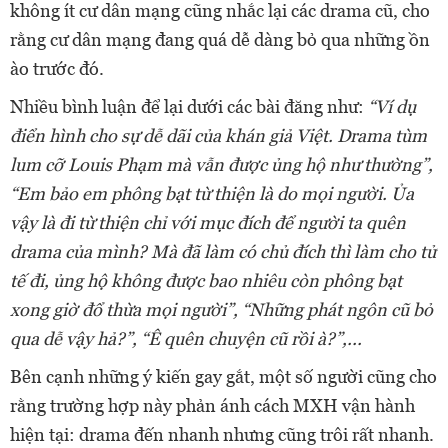
không ít cư dân mạng cũng nhắc lại các drama cũ, cho
rằng cư dân mạng đang quá dễ dàng bỏ qua những ồn
ào trước đó.
Nhiều bình luận để lại dưới các bài đăng như:
“Ví dụ
điển hình cho sự dễ dãi của khán giả Việt. Drama tùm
lum cỡ Louis Phạm mà vẫn được ủng hộ như thường”,
“Em bảo em phông bạt từ thiện là do mọi người. Ủa
vậy là đi từ thiện chỉ với mục đích để người ta quên
drama của mình? Mà đã làm có chủ đích thì làm cho tử
tế đi, ủng hộ không được bao nhiêu còn phông bạt
xong giờ đổ thừa mọi người”, “Những phát ngôn cũ bỏ
qua dễ vậy hả?”, “Ê quên chuyện cũ rồi à?”,...
Bên cạnh những ý kiến gay gắt, một số người cũng cho
rằng trường hợp này phản ánh cách MXH vận hành
hiện tại: drama đến nhanh nhưng cũng trôi rất nhanh.