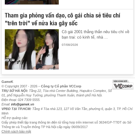
Tham gia phỏng vấn dạo, cô gái chia sẻ tiêu chí
"trên trời" về nửa kia gây sốc
Cô gái 2001 thẳng thắn nêu tiêu chí về
bạn trai: có kinh tế, nhà ...
07/08/2026
GameK
© Copyright 2007 - 2026 –
Công ty Cổ phần VCCorp
TRỤ SỞ HÀ NỘI:
Tầng 22, Tòa nhà Center Building, Hapulico Complex, Số
01, phố Nguyễn Huy Tưởng, phường Thanh Xuân, thành phố Hà Nội.
Điện thoại: 024 7309 5555.
Email:
info@gamek.vn
VPĐD TẠI TP.HCM:
Tầng 4 Tòa nhà 123, 127 Võ Văn Tần, phường 6, quận 3, TP. Hồ Chí
Minh
Hỗ trợ quảng cáo:
Giấy phép thiết lập trang thông tin điện tử tổng hợp trên internet số 3634/GP-TTĐT do Sở
Thông tin và Truyền thông TP Hà Nội cấp ngày 06/09/2017
Chính sách bảo mật