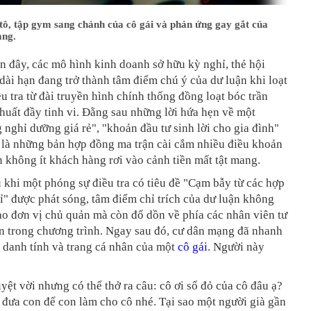
 tô, tập gym sang chảnh của cô gái và phản ứng gay gắt của
ạng.
n đây, các mô hình kinh doanh sở hữu kỳ nghỉ, thẻ hội
 dài hạn đang trở thành tâm điểm chú ý của dư luận khi loạt
u tra từ đài truyền hình chính thống đồng loạt bóc trần
uất đầy tinh vi. Đằng sau những lời hứa hẹn về một
 nghỉ dưỡng giá rẻ", "khoản đầu tư sinh lời cho gia đình"
i là những bản hợp đồng ma trận cài cắm nhiều điều khoản
ến không ít khách hàng rơi vào cảnh tiền mất tật mang.
u khi một phóng sự điều tra có tiêu đề "Cạm bẫy từ các hợp
" được phát sóng, tâm điểm chỉ trích của dư luận không
o đơn vị chủ quản mà còn đổ dồn về phía các nhân viên tư
n trong chương trình. Ngay sau đó, cư dân mạng đã nhanh
 danh tính và trang cá nhân của một
cô gái
. Người này
yệt vời nhưng có thể thở ra câu: cô ơi sổ đỏ của cô đâu ạ?
 đưa con để con làm cho cô nhé. Tại sao một người già gần