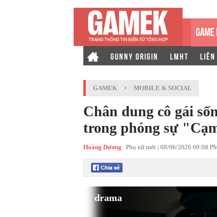
GAME 
GUNNY ORIGIN
LMHT
LIÊN
GAMEK
›
MOBILE & SOCIAL
Chân dung cô gái số
trong phóng sự "Cạm
Hoàng Dương
Phụ nữ mới |
08/06/2026 09:08 P
drama