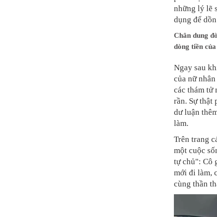
những lý lẽ 
dụng để dồn
Chân dung đời
dòng tiền củ
Ngay sau khi
của nữ nhân 
các thám tử 
rần. Sự thật
dư luận thê
làm.
Trên trang c
một cuộc số
tự chủ": Cô g
mới đi làm, 
cùng thần th