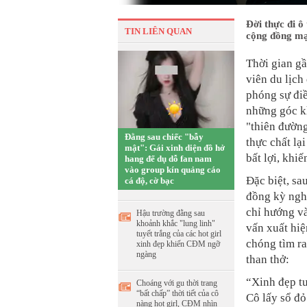
Đời thực đi ô
TIN LIÊN QUAN
cộng đồng m
Thời gian gầ
viên du lịch
phóng sự điề
những góc kh
"thiên đường
Đằng sau chiếc "bẫy
thực chất lạ
mật": Gái xinh diện đồ hở
bất lợi, khi
hang để dụ dỗ fan nam
vào group kín quảng cáo
Đặc biệt, sa
cá độ, cờ bạc
đồng kỳ nghỉ
chỉ hướng và
Hậu trường đằng sau
khoảnh khắc "lung linh"
vấn xuất hiệ
tuyết trắng của các hot girl
chóng tìm ra
xinh đẹp khiến CĐM ngỡ
ngàng
than thở:
“Xinh đẹp tu
Choáng với gu thời trang
“bất chấp” thời tiết của cô
Cô lấy sổ đỏ
nàng hot girl, CĐM nhìn