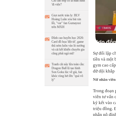
Chỉ cần bóp cò là màn hình
'đi viện'!
Giọt nước tràn ly: BLV
Hoàng Luân xóa bài xin
lỗi, "var" fan Gumayusi
trên MXH
Đỉnh cao huyền học 2026:
Card đồ họa 'đột tử', game
thủ ném luôn vào lò nướng
và cái kết khiến chuyên gia
Sự đối lập c
cũng phải ngả mũ!
tiền và một 
Tranh cãi nảy lửa toàn cầu:
gym cao cấp 
Dragon Ball lộ tạo hình
dữ dội khắp 
Son Goku lúc về già, fan
khóc ròng hét lên "quá vô
Nữ nhân viên
lý"
Trong đoạn 
viên tư vấn 
ký kết vào c
triệu đồng. 
phẫn nộ đỉnh