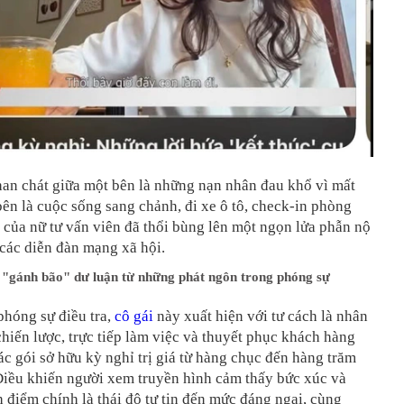
han chát giữa một bên là những nạn nhân đau khổ vì mất
bên là cuộc sống sang chảnh, đi xe ô tô, check-in phòng
của nữ tư vấn viên đã thổi bùng lên một ngọn lửa phẫn nộ
các diễn đàn mạng xã hội.
 "gánh bão" dư luận từ những phát ngôn trong phóng sự
phóng sự điều tra,
cô gái
này xuất hiện với tư cách là nhân
chiến lược, trực tiếp làm việc và thuyết phục khách hàng
ác gói sở hữu kỳ nghỉ trị giá từ hàng chục đến hàng trăm
Điều khiến người xem truyền hình cảm thấy bức xúc và
 điểm chính là thái độ tự tin đến mức đáng ngại, cùng