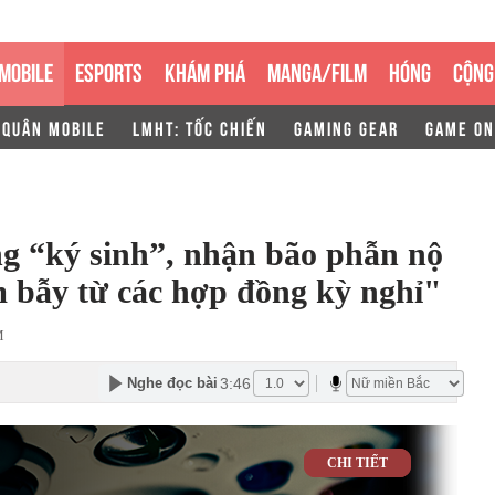
MOBILE
ESPORTS
KHÁM PHÁ
MANGA/FILM
HÓNG
CỘNG
 QUÂN MOBILE
LMHT: TỐC CHIẾN
GAMING GEAR
GAME ON
ng “ký sinh”, nhận bão phẫn nộ
 bẫy từ các hợp đồng kỳ nghỉ"
M
3:46
Nghe đọc bài
CHI TIẾT