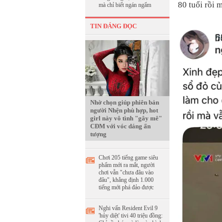
80 tuổi rồi 
mà chỉ biết ngán ngẩm
TIN ĐÁNG ĐỌC
Nhờ chọn giúp phiên bản
người Nhện phù hợp, hot
girl này vô tình "gây mê"
CĐM với vóc dáng ấn
tượng
Chơi 205 tiếng game siêu
phẩm mới ra mắt, người
chơi vẫn "chưa đâu vào
đâu", khẳng định 1.000
tiếng mới phá đảo được
Nghi vấn Resident Evil 9
'hủy diệt' tivi 40 triệu đồng: