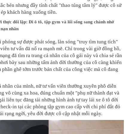
sắc bén nhưng đầy tính chất "thao túng tâm lý" được cô sử
 ép khách hàng xuống tiền.
 thực đối lập: Đi ô tô, tập gym và lối sống sang chảnh nhờ
a nạn nhân
 phóng sự được phát sóng, làn sóng "truy tìm tung tích"
viên tư vấn đã nổ ra mạnh mẽ. Chỉ trong vài giờ đồng hồ,
mạng đã tìm ra trang cá nhân của cô gái này và chia sẻ rần
 phơi bày sau những tấm ảnh đời thường của cô càng khiến
m phần ghê tởm trước bản chất của công việc mà cô đang
á nhân của mình, nữ tư vấn viên thường xuyên phô diễn
ng vô cùng xa hoa, đúng chuẩn một "phụ nữ thành đạt và
ái liên tục đăng tải những hình ảnh tự tay lái xe ô tô đời
check-in tại các phòng tập gym cao cấp với chi phí đắt đỏ
ái rạng ngời, yêu đời được cô cập nhật mỗi ngày.