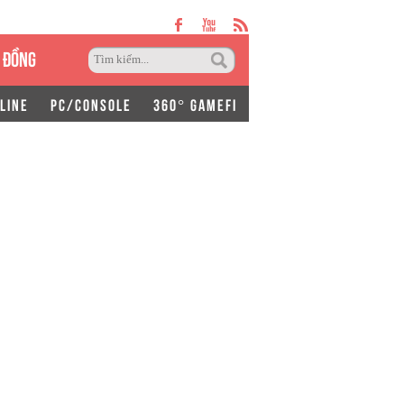
 ĐỒNG
LINE
PC/CONSOLE
360° GAMEFI