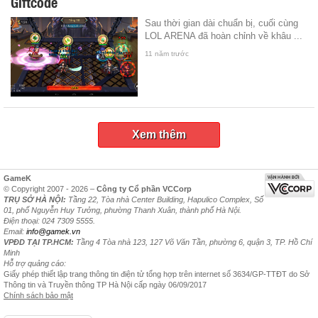
Giftcode
Sau thời gian dài chuẩn bị, cuối cùng
LOL ARENA đã hoàn chỉnh về khâu ...
11 năm trước
Xem thêm
GameK
© Copyright 2007 - 2026 –
Công ty Cổ phần VCCorp
TRỤ SỞ HÀ NỘI:
Tầng 22, Tòa nhà Center Building, Hapulico Complex, Số
01, phố Nguyễn Huy Tưởng, phường Thanh Xuân, thành phố Hà Nội.
Điện thoại: 024 7309 5555.
Email:
info@gamek.vn
VPĐD TẠI TP.HCM:
Tầng 4 Tòa nhà 123, 127 Võ Văn Tần, phường 6, quận 3, TP. Hồ Chí
Minh
Hỗ trợ quảng cáo:
Giấy phép thiết lập trang thông tin điện tử tổng hợp trên internet số 3634/GP-TTĐT do Sở
Thông tin và Truyền thông TP Hà Nội cấp ngày 06/09/2017
Chính sách bảo mật