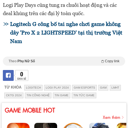
Logi Play Days cũng tung ra chuỗi hoạt động và các
deal khủng trên các đại lý toàn quốc.
Logitech G công bố tai nghe chơi game không
dây 'Pro X 2 LIGHTSPEED' tại thị trường Việt
Nam
Theo
Phụ Nữ Số
Copy link
0
CHIA SẺ
TỪ KHÓA
LOGITECH
LOGI PLAY 2024
GAM ESPORTS
GAM
LMHT
CKTG 2024
TIN CÔNG NGHỆ
TIN GAME
TIN TỨC GAME
GAME MOBILE HOT
Xem thêm