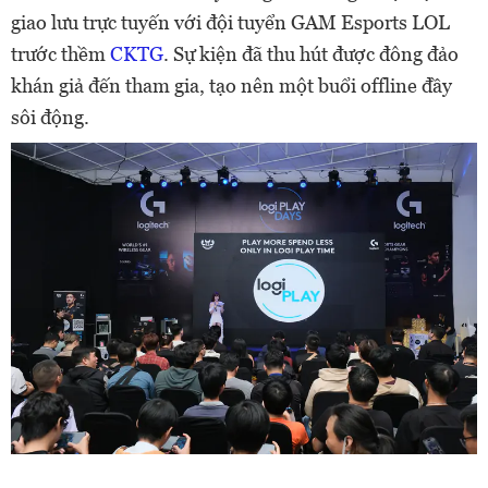
giao lưu trực tuyến với đội tuyển GAM Esports LOL
trước thềm
CKTG
. Sự kiện đã thu hút được đông đảo
khán giả đến tham gia, tạo nên một buổi offline đầy
sôi động.