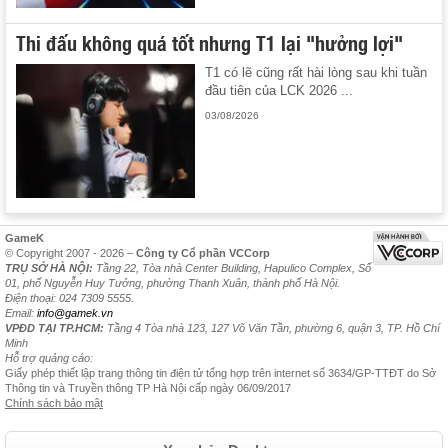
Thi đấu không quá tốt nhưng T1 lại "hưởng lợi"
T1 có lẽ cũng rất hài lòng sau khi tuần
đầu tiên của LCK 2026 ...
03/08/2026
GameK
© Copyright 2007 - 2026 –
Công ty Cổ phần VCCorp
TRỤ SỞ HÀ NỘI:
Tầng 22, Tòa nhà Center Building, Hapulico Complex, Số
01, phố Nguyễn Huy Tưởng, phường Thanh Xuân, thành phố Hà Nội.
Điện thoại: 024 7309 5555.
Email:
info@gamek.vn
VPĐD TẠI TP.HCM:
Tầng 4 Tòa nhà 123, 127 Võ Văn Tần, phường 6, quận 3, TP. Hồ Chí
Minh
Hỗ trợ quảng cáo:
Giấy phép thiết lập trang thông tin điện tử tổng hợp trên internet số 3634/GP-TTĐT do Sở
Thông tin và Truyền thông TP Hà Nội cấp ngày 06/09/2017
Chính sách bảo mật