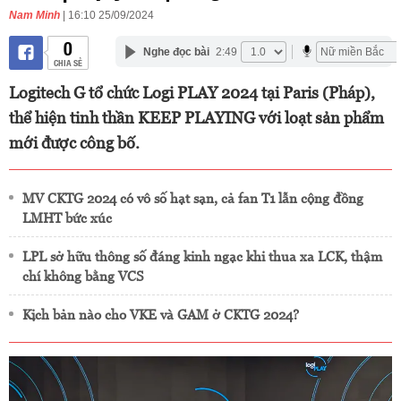
Nam Minh
| 16:10 25/09/2024
0
Nghe đọc bài
2:49
CHIA SẺ
Logitech G tổ chức Logi PLAY 2024 tại Paris (Pháp),
thể hiện tinh thần KEEP PLAYING với loạt sản phẩm
mới được công bố.
MV CKTG 2024 có vô số hạt sạn, cả fan T1 lẫn cộng đồng
LMHT bức xúc
LPL sở hữu thông số đáng kinh ngạc khi thua xa LCK, thậm
chí không bằng VCS
Kịch bản nào cho VKE và GAM ở CKTG 2024?