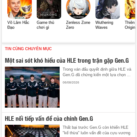
Võ Lâm Hắc
Game thủ
Zenless Zone
Wuthering
Thiên 
Đạo
chơi gì
Zero
Waves
Origin
TIN CÙNG CHUYÊN MỤC
Một sai sót khó hiểu của HLE trong trận gặp Gen.G
Trong ván đấu quyết định giữa HLE và
Gen.G đã chứng kiến một lựa chọn ...
06/08/2026
HLE nối tiếp vấn đề của chính Gen.G
Thất bại trước Gen.G còn khiến HLE
"kế thừa" luôn vấn đề của cựu vương