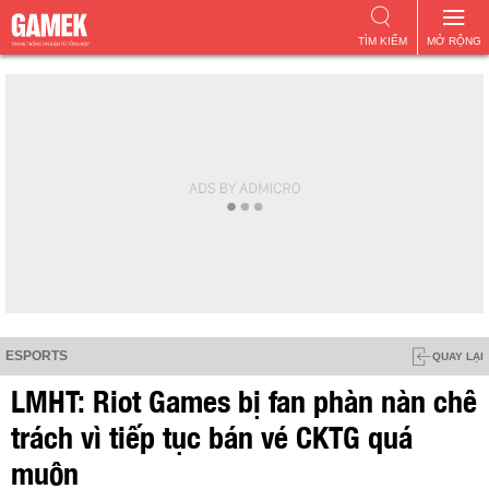
TÌM KIẾM
MỞ RỘNG
ESPORTS
QUAY LẠI
LMHT: Riot Games bị fan phàn nàn chê
trách vì tiếp tục bán vé CKTG quá
muộn