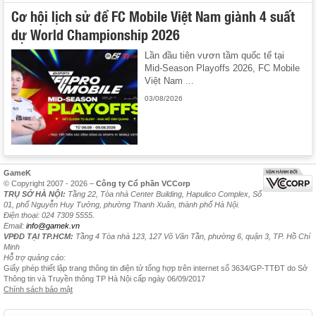
Cơ hội lịch sử để FC Mobile Việt Nam giành 4 suất
dự World Championship 2026
Lần đầu tiên vươn tầm quốc tế tại
Mid-Season Playoffs 2026, FC Mobile
Việt Nam ...
03/08/2026
GameK
© Copyright 2007 - 2026 –
Công ty Cổ phần VCCorp
TRỤ SỞ HÀ NỘI:
Tầng 22, Tòa nhà Center Building, Hapulico Complex, Số
01, phố Nguyễn Huy Tưởng, phường Thanh Xuân, thành phố Hà Nội.
Điện thoại: 024 7309 5555.
Email:
info@gamek.vn
VPĐD TẠI TP.HCM:
Tầng 4 Tòa nhà 123, 127 Võ Văn Tần, phường 6, quận 3, TP. Hồ Chí
Minh
Hỗ trợ quảng cáo:
Giấy phép thiết lập trang thông tin điện tử tổng hợp trên internet số 3634/GP-TTĐT do Sở
Thông tin và Truyền thông TP Hà Nội cấp ngày 06/09/2017
Chính sách bảo mật