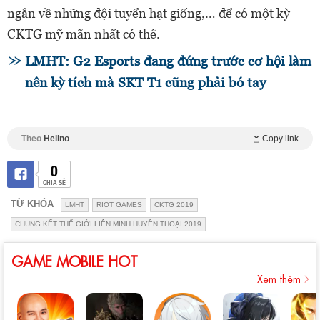
ngắn về những đội tuyển hạt giống,… để có một kỳ
CKTG mỹ mãn nhất có thể.
LMHT: G2 Esports đang đứng trước cơ hội làm
nên kỳ tích mà SKT T1 cũng phải bó tay
Theo
Helino
Copy link
0
CHIA SẺ
TỪ KHÓA
LMHT
RIOT GAMES
CKTG 2019
CHUNG KẾT THẾ GIỚI LIÊN MINH HUYỀN THOẠI 2019
GAME MOBILE HOT
Xem thêm