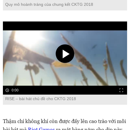
Quy mô hoành tráng của chung kết CKTG 2018
0:00
RISE – bài hát chủ đề cho CKTG 2018
Thậm chí không khí còn được đẩy lên cao trào với mỗi
bài hát mà
Riot Games
ra mắt hàng năm cho dịp này.