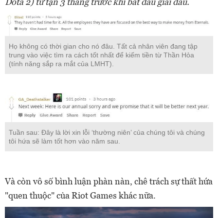
Dota 2) từ tận 3 tháng trước khi bắt đầu giải đấu.
Họ không có thời gian cho nó đâu. Tất cả nhân viên đang tập
trung vào việc tìm ra cách tốt nhất để kiếm tiền từ Thần Hỏa
(tính năng sắp ra mắt của LMHT).
Tuần sau: Đây là lời xin lỗi ‘thường niên’ của chúng tôi và chúng
tôi hứa sẽ làm tốt hơn vào năm sau.
Và còn vô số bình luận phàn nàn, chê trách sự thất hứa
"quen thuộc" của Riot Games khác nữa.