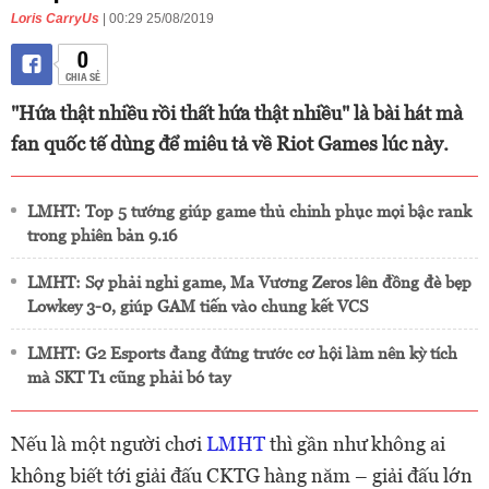
Loris CarryUs
| 00:29 25/08/2019
0
CHIA SẺ
"Hứa thật nhiều rồi thất hứa thật nhiều" là bài hát mà
fan quốc tế dùng để miêu tả về Riot Games lúc này.
LMHT: Top 5 tướng giúp game thủ chinh phục mọi bậc rank
trong phiên bản 9.16
LMHT: Sợ phải nghỉ game, Ma Vương Zeros lên đồng đè bẹp
Lowkey 3-0, giúp GAM tiến vào chung kết VCS
LMHT: G2 Esports đang đứng trước cơ hội làm nên kỳ tích
mà SKT T1 cũng phải bó tay
Nếu là một người chơi
LMHT
thì gần như không ai
không biết tới giải đấu CKTG hàng năm – giải đấu lớn