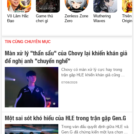
Võ Lâm Hắc
Game thủ
Zenless Zone
Wuthering
Thiên 
Đạo
chơi gì
Zero
Waves
Origin
TIN CÙNG CHUYÊN MỤC
Màn xử lý "thần sầu" của Chovy lại khiến khán giả
đề nghị anh "chuyển nghề"
Chovy có màn xử lý cực hay trong
trận gặp HLE khiến khán giả cũng ...
07/08/2026
Một sai sót khó hiểu của HLE trong trận gặp Gen.G
Trong ván đấu quyết định giữa HLE và
Gen.G đã chứng kiến một lựa chọn ...