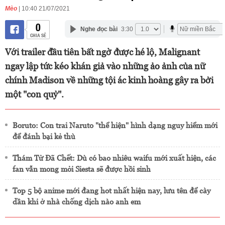
Mèo
| 10:40 21/07/2021
0
Nghe đọc bài
3:30
CHIA SẺ
Với trailer đầu tiên bất ngờ được hé lộ, Malignant
ngay lập tức kéo khán giả vào những ảo ảnh của nữ
chính Madison về những tội ác kinh hoàng gây ra bởi
một "con quỷ".
Boruto: Con trai Naruto "thể hiện" hình dạng nguy hiểm mới
để đánh bại kẻ thù
Thám Tử Đã Chết: Dù có bao nhiêu waifu mới xuất hiện, các
fan vẫn mong mỏi Siesta sẽ được hồi sinh
Top 5 bộ anime mới đang hot nhất hiện nay, lưu tên để cày
dần khi ở nhà chống dịch nào anh em