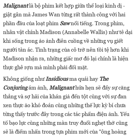
Malignant
là bộ phim kết hợp giữa thể loại kinh dị -
giật gân mà James Wan từng rất thành công với hai
phần đầu của loạt phim
Saw
nổi tiếng. Trong phim,
nhân vật chính Madison (Annabelle Wallis) như tê dại
khi sống trong ảo ảnh điên cuồng về những vụ giết
người tàn ác. Tình trạng của cô trở nên tồi tệ hơn khi
Madison nhận ra, những giấc mơ đó lại chính là hiện
thực ghê rợn mà mình phải đối mặt.
Không giống như
Insidious
ma quái hay
The
Conjuring
ám ảnh,
Malignant
hứa hẹn sẽ đẩy sự căng
thẳng và sợ hãi của khán giả đến tột cùng với sự đan
xen thực ảo khó đoán cùng những thế lực kỳ bí chưa
từng thấy trước đây trong các tác phẩm điện ảnh. Yếu
tố bạo lực cùng những màn truy đuổi nghẹt thở cũng
sẽ là điểm nhấn trong tựa phim mới của "ông hoàng