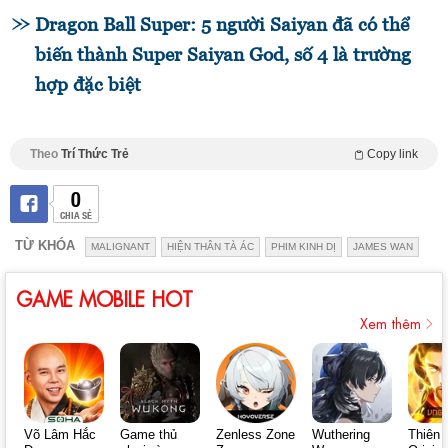
Dragon Ball Super: 5 người Saiyan đã có thể
biến thành Super Saiyan God, số 4 là trường
hợp đặc biệt
Theo
Trí Thức Trẻ
Copy link
0
CHIA SẺ
TỪ KHÓA
MALIGNANT
HIỆN THÂN TÀ ÁC
PHIM KINH DỊ
JAMES WAN
GAME MOBILE HOT
Xem thêm
Võ Lâm Hắc
Game thủ
Zenless Zone
Wuthering
Thiên 