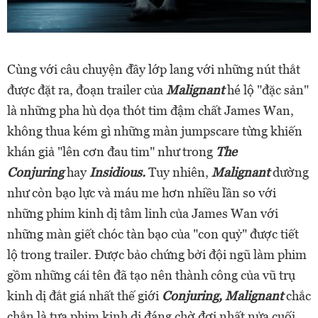
Cùng với câu chuyện đầy lớp lang với những nút thắt
được đặt ra, đoạn trailer của
Malignant
hé lộ "đặc sản"
là những pha hù dọa thót tim đậm chất James Wan,
không thua kém gì những màn jumpscare từng khiến
khán giả "lên cơn đau tim" như trong
The
Conjuring
hay
Insidious.
Tuy nhiên,
Malignant
dường
như còn bạo lực và máu me hơn nhiều lần so với
những phim kinh dị tâm linh của James Wan với
những màn giết chóc tàn bạo của "con quỷ" được tiết
lộ trong trailer. Được bảo chứng bởi đội ngũ làm phim
gồm những cái tên đã tạo nên thành công của vũ trụ
kinh dị đắt giá nhất thế giới
Conjuring, Malignant
chắc
chắn là tựa phim kinh dị đáng chờ đợi nhất nửa cuối