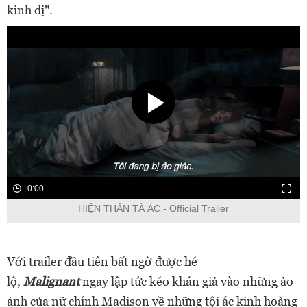
kinh dị".
0:00
HIỆN THÂN TÀ ÁC - Official Trailer
Với trailer đầu tiên bất ngờ được hé
lộ,
Malignant
ngay lập tức kéo khán giả vào những ảo
ảnh của nữ chính Madison về những tội ác kinh hoàng