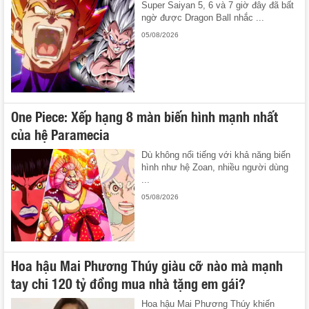
Super Saiyan 5, 6 và 7 giờ đây đã bất
ngờ được Dragon Ball nhắc ...
05/08/2026
One Piece: Xếp hạng 8 màn biến hình mạnh nhất
của hệ Paramecia
Dù không nổi tiếng với khả năng biến
hình như hệ Zoan, nhiều người dùng
...
05/08/2026
Hoa hậu Mai Phương Thúy giàu cỡ nào mà mạnh
tay chi 120 tỷ đồng mua nhà tặng em gái?
Hoa hậu Mai Phương Thúy khiến