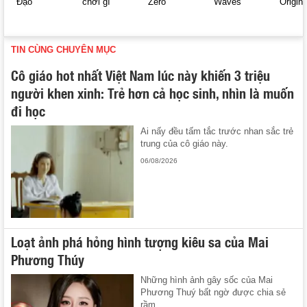
Đạo
chơi gì
Zero
Waves
Origin
TIN CÙNG CHUYÊN MỤC
Cô giáo hot nhất Việt Nam lúc này khiến 3 triệu
người khen xinh: Trẻ hơn cả học sinh, nhìn là muốn
đi học
Ai nấy đều tấm tắc trước nhan sắc trẻ
trung của cô giáo này.
06/08/2026
Loạt ảnh phá hỏng hình tượng kiêu sa của Mai
Phương Thúy
Những hình ảnh gây sốc của Mai
Phương Thuý bất ngờ được chia sẻ
rầm ...