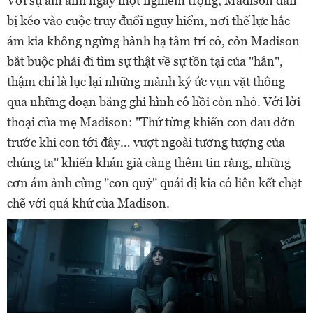
Với sự ám ảnh ngày một nghiêm trọng, Madison dần
bị kéo vào cuộc truy đuổi nguy hiểm, nơi thế lực hắc
ám kia không ngừng hành hạ tâm trí cô, còn Madison
bắt buộc phải đi tìm sự thật về sự tồn tại của "hắn",
thậm chí là lục lại những mảnh ký ức vụn vặt thông
qua những đoạn băng ghi hình cô hồi còn nhỏ. Với lời
thoại của mẹ Madison: "Thứ từng khiến con đau đớn
trước khi con tới đây… vượt ngoài tưởng tượng của
chúng ta" khiến khán giả càng thêm tin rằng, những
cơn ám ảnh cùng "con quỷ" quái dị kia có liên kết chặt
chẽ với quá khứ của Madison.