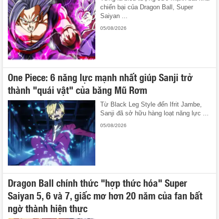
chiến bại của Dragon Ball, Super
Saiyan ...
05/08/2026
One Piece: 6 năng lực mạnh nhất giúp Sanji trở
thành "quái vật" của băng Mũ Rơm
Từ Black Leg Style đến Ifrit Jambe,
Sanji đã sở hữu hàng loạt năng lực ...
05/08/2026
Dragon Ball chính thức "hợp thức hóa" Super
Saiyan 5, 6 và 7, giấc mơ hơn 20 năm của fan bất
ngờ thành hiện thực