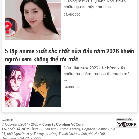
Gương mặt của Quỳnh Kool khiến
nhiều người thấy khó hiểu.
04/08/2026
5 tập anime xuất sắc nhất nửa đầu năm 2026 khiến
người xem không thể rời mắt
Nửa đầu năm 2026 đã chứng kiến
nhiều tác phẩm tạo dấu ấn mạnh mẽ
...
04/08/2026
GameK
© Copyright 2007 - 2026 –
Công ty Cổ phần VCCorp
TRỤ SỞ HÀ NỘI:
Tầng 22, Tòa nhà Center Building, Hapulico Complex, Số
01, phố Nguyễn Huy Tưởng, phường Thanh Xuân, thành phố Hà Nội.
Điện thoại: 024 7309 5555.