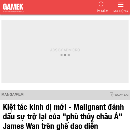
TÌM KIẾM
MỞ RỘNG
MANGA/FILM
QUAY LẠI
Kiệt tác kinh dị mới - Malignant đánh
dấu sự trở lại của "phù thủy châu Á"
James Wan trên ghế đạo diễn