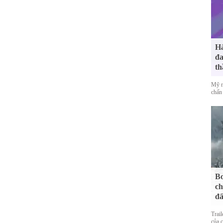
Hà
đa
th
Mỹ n
chấn 
Bo
ch
đấ
Trai
của 