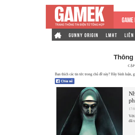
GAME 
GUNNY ORIGIN
LMHT
LIÊN
Thông 
CẬP
Bạn thích các tin tức trong chủ đề này? Hãy bình luận, g
Nh
ph
17/
Với
đã 