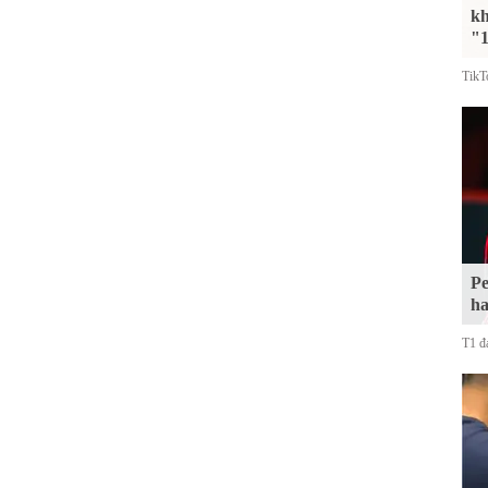
kh
"1
TikT
Pe
ha
T1 đa