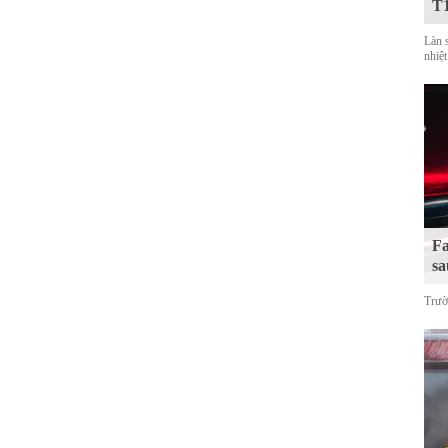
T
Làn 
nhiệt
Fa
sa
Trườ