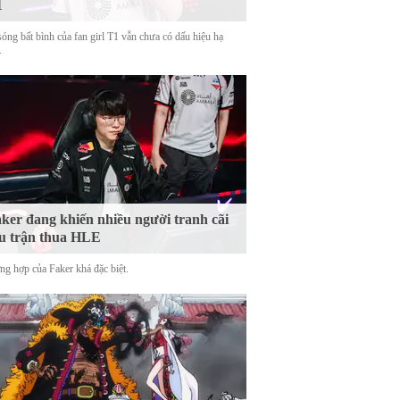
1
sóng bất bình của fan girl T1 vẫn chưa có dấu hiệu hạ
.
ker đang khiến nhiều người tranh cãi
u trận thua HLE
ng hợp của Faker khá đặc biệt.