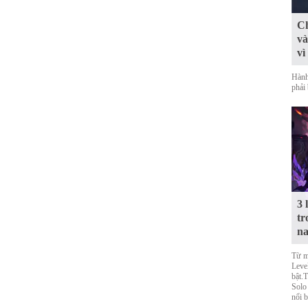
Ch
và
vì
Hành
phải 
3 
tr
n
Từ m
Level
bật.
Solo
nổi b