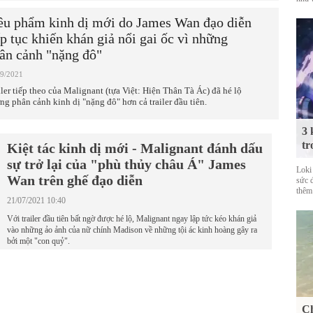
êu phẩm kinh dị mới do James Wan đạo diễn
ếp tục khiến khán giả nổi gai ốc vì những
ân cảnh "nặng đô"
09/2021
iler tiếp theo của Malignant (tựa Việt: Hiện Thân Tà Ác) đã hé lộ
ng phân cảnh kinh dị "nặng đô" hơn cả trailer đầu tiên.
3 
tr
Kiệt tác kinh dị mới - Malignant đánh dấu
sự trở lại của "phù thủy châu Á" James
Loki
Wan trên ghế đạo diễn
sức 
thêm
21/07/2021 10:40
Với trailer đầu tiên bất ngờ được hé lộ, Malignant ngay lập tức kéo khán giả
vào những ảo ảnh của nữ chính Madison về những tội ác kinh hoàng gây ra
bởi một "con quỷ".
Ch