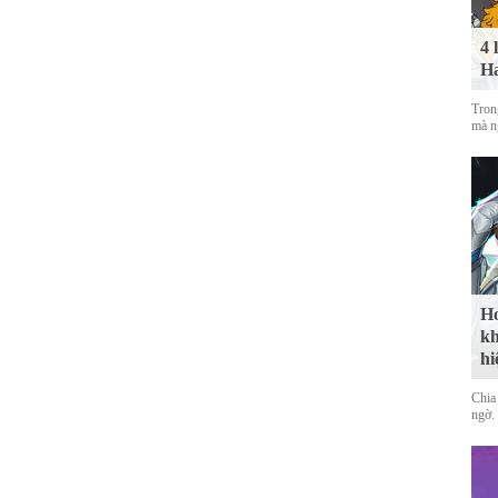
4 
Ha
Tron
mà n
Ho
kh
hi
Chia 
ngờ.