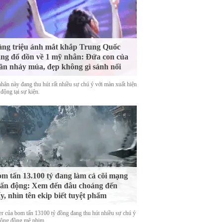
ng triệu ánh mắt khắp Trung Quốc
ng đổ dồn về 1 mỹ nhân: Đứa con của
ần nhảy múa, đẹp không gì sánh nổi
hân này đang thu hút rất nhiều sự chú ý với màn xuất hiện
động tại sự kiện.
m tấn 13.100 tỷ đang làm cả cõi mạng
ấn động: Xem đến đâu choáng đến
y, nhìn tên ekip biết tuyệt phẩm
ler của bom tấn 13100 tỷ đồng đang thu hút nhiều sự chú ý
cộng đồng mê phim.