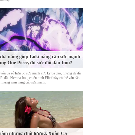
khả năng giúp Loki nâng cấp sức mạnh
ong One Piece, đủ sức đối đầu Imu?
 vốn đã sở hữu bộ sức mạnh cực kỳ bá đạo, nhưng để đủ
đối đầu Nerona Imu, chiến binh Elbaf này có thể vẫn cần
 những màn nâng cấp sức mạnh.
ậm nhưng chất lượng, Xuân Ca