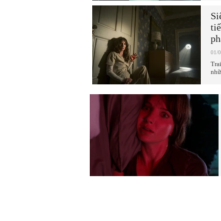
Si
ti
ph
01/
Tra
nhữ