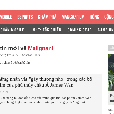
MOBILE
ESPORTS
KHÁM PHÁ
MANGA/FILM
HÓNG
CỘNG
 QUÂN MOBILE
LMHT: TỐC CHIẾN
GAMING GEAR
GAME ON
tin mới về
Malignant
Ti
 NHẬT
Thứ sáu, 17/09/2021 10:34
ửi, chia sẻ với bạn bè nhé!
ững nhân vật "gây thương nhớ" trong các bộ
im của phù thủy châu Á James Wan
09/2021
Po
 khả năng hù dọa đỉnh cao của mình qua mỗi tác phẩm, James Wan
nó
tạo ra hàng loạt nhân vật kinh dị với tạo hình "gây thương nhớ".
Anh 
như 