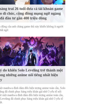
àng trai 26 tuổi đưa cả tài khoản game
o di chúc, cộng đồng mạng ngỡ ngàng
 đã đầu tư gần 400 triệu đồng
 động của anh chàng game thủ này khiến không ít người
bất ngờ.
lý do khiến Solo Leveling trở thành một
ong những anime nổi tiếng nhất hiện
ay
ột manhwa đình đám đến hiện tượng anime toàn cầu, Solo
ing đã chinh phục hàng triệu khán giả nhờ 3 yếu tố nổi
Từ một manhwa đình đám đến hiện tượng anime toàn cầu,
 Leveling đã chinh phục hàng triệu khán giả nhờ 3 yếu tố
ật.