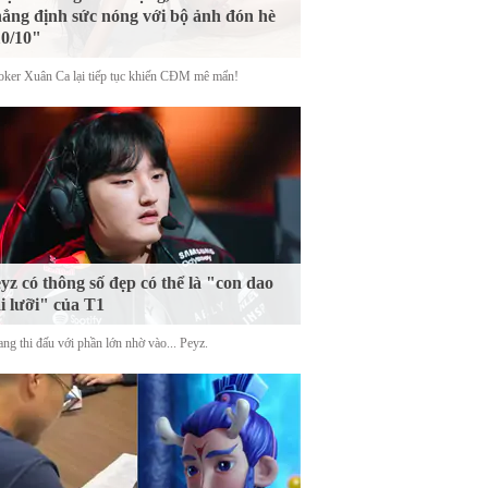
ẳng định sức nóng với bộ ảnh đón hè
0/10"
oker Xuân Ca lại tiếp tục khiến CĐM mê mẩn!
yz có thông số đẹp có thể là "con dao
i lưỡi" của T1
ng thi đấu với phần lớn nhờ vào... Peyz.