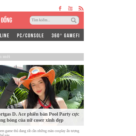
 ĐỒNG
LINE
PC/CONSOLE
360° GAMEFI
n mới
rtgas D. Ace phiên bản Pool Party cực
ng bỏng của nữ coser xinh đẹp
em game thủ đang rất cần những màn cosplay ấn tượng
thế này.