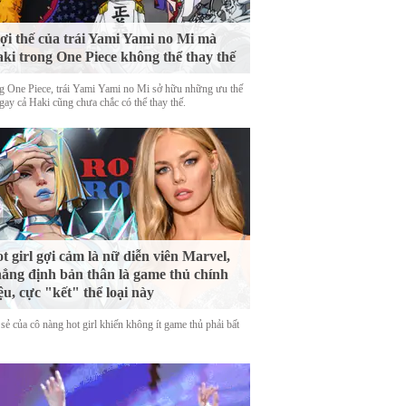
lợi thế của trái Yami Yami no Mi mà
ki trong One Piece không thể thay thế
g One Piece, trái Yami Yami no Mi sở hữu những ưu thế
gay cả Haki cũng chưa chắc có thể thay thế.
t girl gợi cảm là nữ diễn viên Marvel,
ẳng định bản thân là game thủ chính
ệu, cực "kết" thể loại này
sẻ của cô nàng hot girl khiến không ít game thủ phải bất