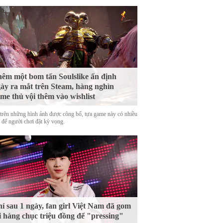
êm một bom tấn Soulslike ấn định
ày ra mắt trên Steam, hàng nghìn
me thủ vội thêm vào wishlist
trên những hình ảnh được công bố, tựa game này có nhiều
o để người chơi đặt kỳ vọng.
ỉ sau 1 ngày, fan girl Việt Nam đã gom
i hàng chục triệu đồng để "pressing"