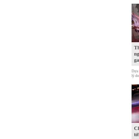
Th
ng
ga
Dựa 
lý d
Ch
tớ