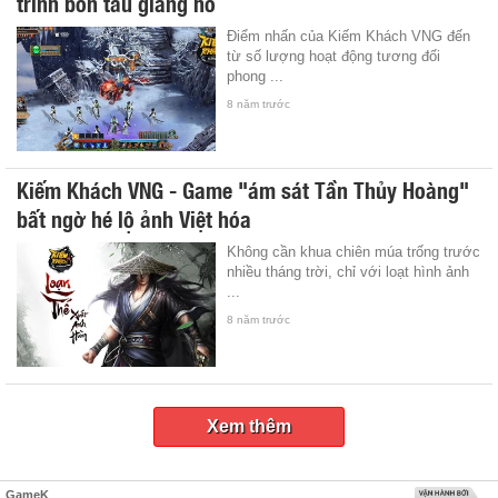
trình bôn tẩu giang hồ
Điểm nhấn của Kiếm Khách VNG đến
từ số lượng hoạt động tương đối
phong ...
8 năm trước
Kiếm Khách VNG - Game "ám sát Tần Thủy Hoàng"
bất ngờ hé lộ ảnh Việt hóa
Không cần khua chiên múa trống trước
nhiều tháng trời, chỉ với loạt hình ảnh
...
8 năm trước
Xem thêm
GameK