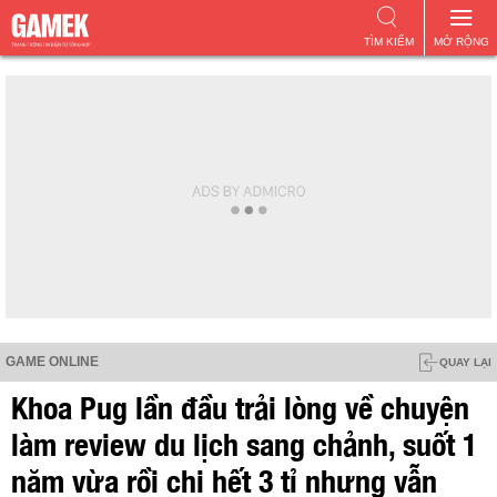
TÌM KIẾM
MỞ RỘNG
GAME ONLINE
QUAY LẠI
Khoa Pug lần đầu trải lòng về chuyện
làm review du lịch sang chảnh, suốt 1
năm vừa rồi chi hết 3 tỉ nhưng vẫn