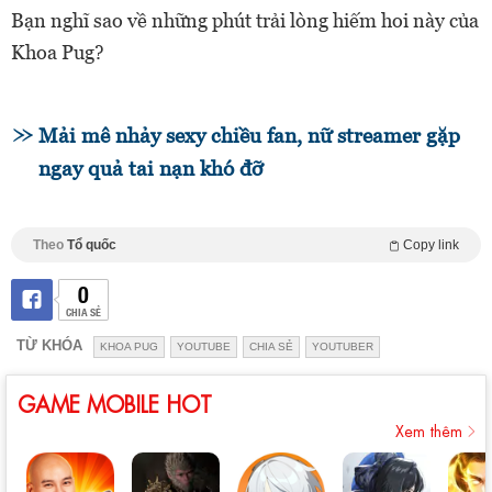
Bạn nghĩ sao về những phút trải lòng hiếm hoi này của
Khoa Pug?
Mải mê nhảy sexy chiều fan, nữ streamer gặp
ngay quả tai nạn khó đỡ
Theo
Tổ quốc
Copy link
0
CHIA SẺ
TỪ KHÓA
KHOA PUG
YOUTUBE
CHIA SẺ
YOUTUBER
GAME MOBILE HOT
Xem thêm