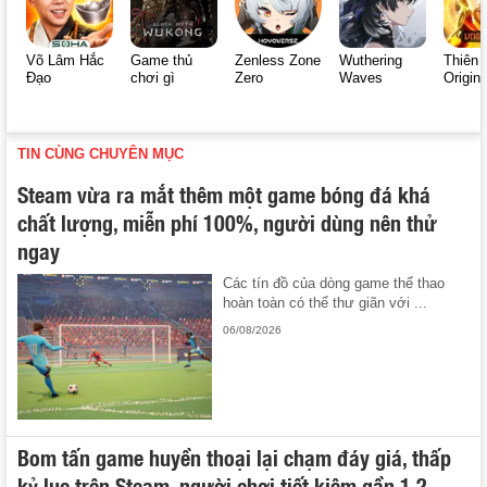
Võ Lâm Hắc
Game thủ
Zenless Zone
Wuthering
Thiên 
Đạo
chơi gì
Zero
Waves
Origin
TIN CÙNG CHUYÊN MỤC
Steam vừa ra mắt thêm một game bóng đá khá
chất lượng, miễn phí 100%, người dùng nên thử
ngay
Các tín đồ của dòng game thể thao
hoàn toàn có thể thư giãn với ...
06/08/2026
Bom tấn game huyền thoại lại chạm đáy giá, thấp
kỷ lục trên Steam, người chơi tiết kiệm gần 1,2