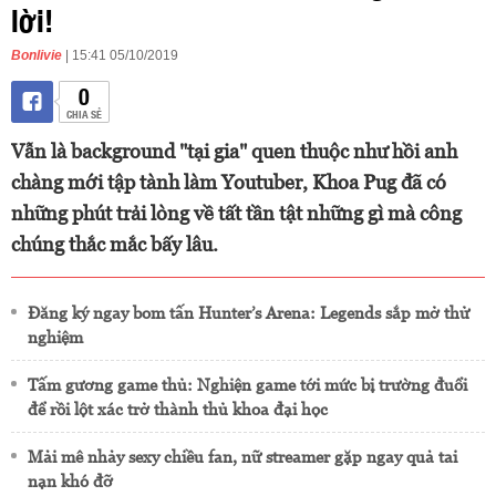
lời!
Bonlivie
| 15:41 05/10/2019
0
CHIA SẺ
Vẫn là background "tại gia" quen thuộc như hồi anh
chàng mới tập tành làm Youtuber, Khoa Pug đã có
những phút trải lòng về tất tần tật những gì mà công
chúng thắc mắc bấy lâu.
Đăng ký ngay bom tấn Hunter’s Arena: Legends sắp mở thử
nghiệm
Tấm gương game thủ: Nghiện game tới mức bị trường đuổi
để rồi lột xác trở thành thủ khoa đại học
Mải mê nhảy sexy chiều fan, nữ streamer gặp ngay quả tai
nạn khó đỡ