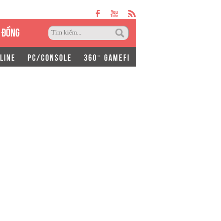
 ĐỒNG
LINE
PC/CONSOLE
360° GAMEFI