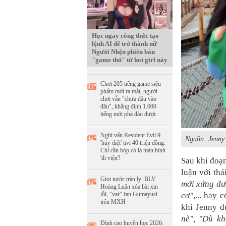
Học ngay công thức tạo
lệnh AI để trở thành nữ
Người Nhện phiên bản
"game thủ" từ hot girl này
Chơi 205 tiếng game siêu
phẩm mới ra mắt, người
chơi vẫn "chưa đâu vào
đâu", khẳng định 1.000
tiếng mới phá đảo được
Nghi vấn Resident Evil 9
Nguồn: Jenny
'hủy diệt' tivi 40 triệu đồng:
Chỉ cần bóp cò là màn hình
'đi viện'!
Sau khi đoạn
luận với thá
Giọt nước tràn ly: BLV
mới xứng đượ
Hoàng Luân xóa bài xin
lỗi, "var" fan Gumayusi
cơ"
,... hay
trên MXH
khi Jenny đ
nè", "Dù kh
Đỉnh cao huyền học 2026: