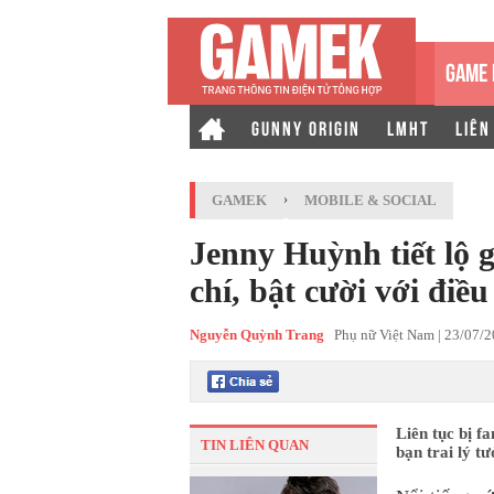
GAME 
GUNNY ORIGIN
LMHT
LIÊN
GAMEK
›
MOBILE & SOCIAL
Jenny Huỳnh tiết lộ g
chí, bật cười với điề
Nguyễn Quỳnh Trang
Phụ nữ Việt Nam |
23/07/2
Liên tục bị f
TIN LIÊN QUAN
bạn trai lý t