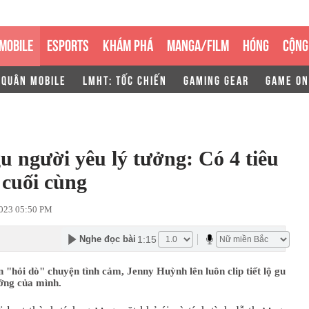
MOBILE
ESPORTS
KHÁM PHÁ
MANGA/FILM
HÓNG
CỘNG
 QUÂN MOBILE
LMHT: TỐC CHIẾN
GAMING GEAR
GAME ON
u người yêu lý tưởng: Có 4 tiêu
u cuối cùng
023 05:50 PM
1:15
Nghe đọc bài
an "hỏi dò" chuyện tình cảm, Jenny Huỳnh lên luôn clip tiết lộ gu
ưởng của mình.