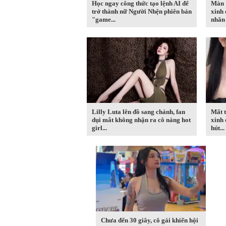
Học ngay công thức tạo lệnh AI để
Màn "
trở thành nữ Người Nhện phiên bản
xinh 
"game...
nhăn 
Lilly Luta lên đồ sang chảnh, fan
Mất t
dụi mắt không nhận ra cô nàng hot
xinh 
girl...
hút...
Chưa đến 30 giây, cô gái khiến hội