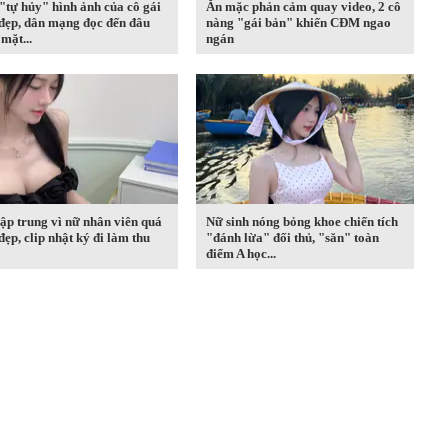
tự hủy" hình ảnh của cô gái
Ăn mặc phản cảm quay video, 2 cô
đẹp, dân mạng đọc đến đâu
nàng "gái bản" khiến CĐM ngao
mặt...
ngán
ập trung vì nữ nhân viên quá
Nữ sinh nóng bỏng khoe chiến tích
đẹp, clip nhật ký đi làm thu
"đánh lừa" đối thủ, "săn" toàn
điểm A học...