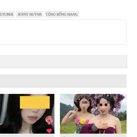
UTUBER
JENNY HUỲNH
CỘNG ĐỒNG MẠNG