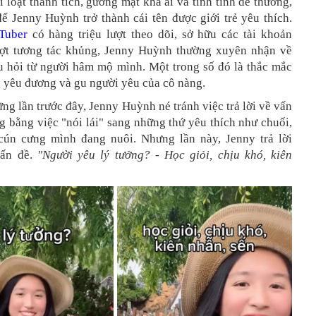
i loạt thành tích, gương mặt khả ái và tính tình dễ thương,
ể Jenny Huỳnh trở thành cái tên được giới trẻ yêu thích.
Tuber
có hàng triệu lượt theo dõi, sở hữu các tài khoản
ợt tương tác khủng, Jenny Huỳnh thường xuyên nhận về
âu hỏi từ người hâm mộ mình. Một trong số đó là thắc mắc
g yêu đương và gu người yêu của cô nàng.
ng lần trước đây, Jenny Huỳnh né tránh việc trả lời về vấn
 bằng việc "nói lái" sang những thứ yêu thích như chuối,
ún cưng mình đang nuôi. Nhưng lần này, Jenny trả lời
vấn đề.
"Người yêu lý tưởng? - Học giỏi, chịu khó, kiên