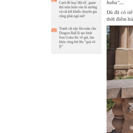
haha"
,...
Card đồ họa 'đột tử', game
thủ ném luôn vào lò nướng
và cái kết khiến chuyên gia
Dù đã có ti
cũng phải ngả mũ!
thời điểm hi
Tranh cãi nảy lửa toàn cầu:
Dragon Ball lộ tạo hình
Son Goku lúc về già, fan
khóc ròng hét lên "quá vô
lý"