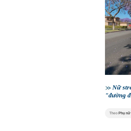
Nữ str
"đường đ
Theo
Phụ nữ