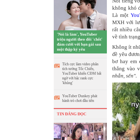
Nổi tiếng vớ
không khó đ
Là một
You
MXH với lư
rất nhiều c
'Nói là làm', YouTuber
về tình trạn
triệu người theo dõi 'chốt'
đám cưới với bạn gái sau
Không ít nhữ
một thập kỷ yêu
đề yêu đương
bơ hay em c
Tích cực làm video phân
thẳng vào 
tích tướng Tốc Chiến,
YouTuber khiến CĐM bất
nhẫn, sến".
ngờ với bậc rank cực
'khủng'
YouTuber Dunkey phát
hành trò chơi đầu tiên
TIN ĐÁNG ĐỌC