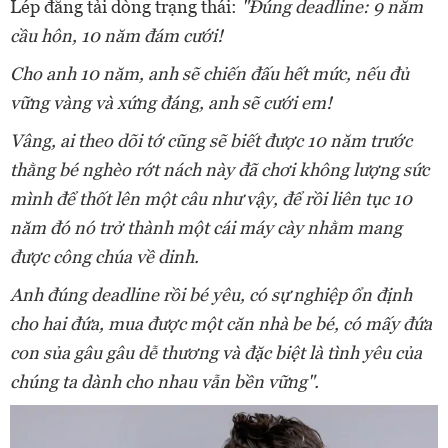
Lép đăng tải dòng trạng thái:
"Đúng deadline: 9 năm
cầu hôn, 10 năm đám cưới!
Cho anh 10 năm, anh sẽ chiến đấu hết mức, nếu đủ
vững vàng và xứng đáng, anh sẽ cưới em!
Vâng, ai theo dõi tớ cũng sẽ biết được 10 năm trước
thằng bé nghèo rớt nách này đã chơi không lượng sức
mình để thốt lên một câu như vậy, để rồi liên tục 10
năm đó nó trở thành một cái máy cày nhằm mang
được công chúa về dinh.
Anh đúng deadline rồi bé yêu, có sự nghiệp ổn định
cho hai đứa, mua được một căn nhà be bé, có mấy đứa
con sủa gâu gâu dễ thương và đặc biệt là tình yêu của
chúng ta dành cho nhau vẫn bền vững".