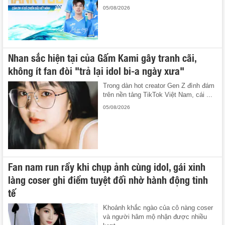
05/08/2026
Nhan sắc hiện tại của Gấm Kami gây tranh cãi,
không ít fan đòi "trả lại idol bi-a ngày xưa"
Trong dàn hot creator Gen Z đình đám
trên nền tảng TikTok Việt Nam, cái ...
05/08/2026
Fan nam run rẩy khi chụp ảnh cùng idol, gái xinh
làng coser ghi điểm tuyệt đối nhờ hành động tinh
tế
Khoảnh khắc ngào của cô nàng coser
và người hâm mộ nhận được nhiều