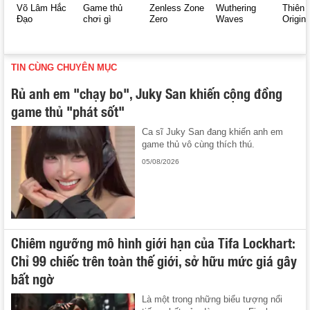
Võ Lâm Hắc
Game thủ
Zenless Zone
Wuthering
Thiên 
Đạo
chơi gì
Zero
Waves
Origin
TIN CÙNG CHUYÊN MỤC
Rủ anh em "chạy bo", Juky San khiến cộng đồng
game thủ "phát sốt"
Ca sĩ Juky San đang khiến anh em
game thủ vô cùng thích thú.
05/08/2026
Chiêm ngưỡng mô hình giới hạn của Tifa Lockhart:
Chỉ 99 chiếc trên toàn thế giới, sở hữu mức giá gây
bất ngờ
Là một trong những biểu tượng nổi