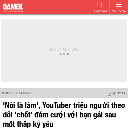
TÌM KIẾM
MỞ RỘNG
MOBILE & SOCIAL
QUAY LẠI
'Nói là làm', YouTuber triệu người theo
dõi 'chốt' đám cưới với bạn gái sau
một thập kỷ yêu