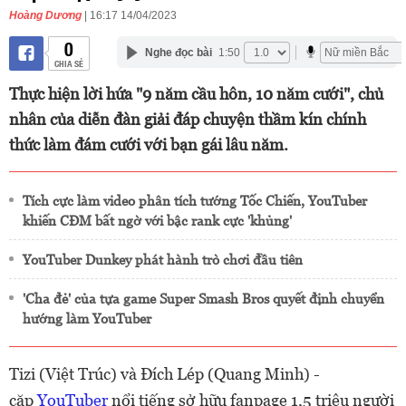
Hoàng Dương
| 16:17 14/04/2023
0
Nghe đọc bài
1:50
CHIA SẺ
Thực hiện lời hứa "9 năm cầu hôn, 10 năm cưới", chủ
nhân của diễn đàn giải đáp chuyện thầm kín chính
thức làm đám cưới với bạn gái lâu năm.
Tích cực làm video phân tích tướng Tốc Chiến, YouTuber
khiến CĐM bất ngờ với bậc rank cực 'khủng'
YouTuber Dunkey phát hành trò chơi đầu tiên
'Cha đẻ' của tựa game Super Smash Bros quyết định chuyển
hướng làm YouTuber
Tizi (Việt Trúc) và Đích Lép (Quang Minh) -
cặp
YouTuber
nổi tiếng sở hữu fanpage 1,5 triệu người