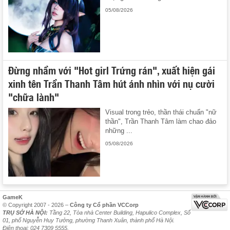
05/08/2026
Đừng nhầm với "Hot girl Trứng rán", xuất hiện gái
xinh tên Trần Thanh Tâm hút ánh nhìn với nụ cười
"chữa lành"
Visual trong trẻo, thần thái chuẩn "nữ
thần", Trần Thanh Tâm làm chao đảo
những ...
05/08/2026
GameK
© Copyright 2007 - 2026 –
Công ty Cổ phần VCCorp
TRỤ SỞ HÀ NỘI:
Tầng 22, Tòa nhà Center Building, Hapulico Complex, Số
01, phố Nguyễn Huy Tưởng, phường Thanh Xuân, thành phố Hà Nội.
Điện thoại: 024 7309 5555.