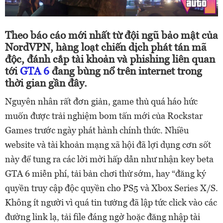
Theo báo cáo mới nhất từ đội ngũ bảo mật của
NordVPN, hàng loạt chiến dịch phát tán mã
độc, đánh cắp tài khoản và phishing liên quan
tới
GTA 6
đang bùng nổ trên internet trong
thời gian gần đây.
Nguyên nhân rất đơn giản, game thủ quá háo hức
muốn được trải nghiệm bom tấn mới của Rockstar
Games trước ngày phát hành chính thức. Nhiều
website và tài khoản mạng xã hội đã lợi dụng cơn sốt
này để tung ra các lời mời hấp dẫn như nhận key beta
GTA 6 miễn phí, tải bản chơi thử sớm, hay “đăng ký
quyền truy cập độc quyền cho PS5 và Xbox Series X/S.
Không ít người vì quá tin tưởng đã lập tức click vào các
đường link lạ, tải file đáng ngờ hoặc đăng nhập tài