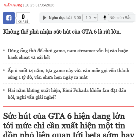
Tuấn Hưng
| 10:25 31/05/2026
0
Nghe đọc bài
3:00
CHIA SẺ
Không thể phủ nhận sức hút của GTA 6 là rất lớn.
Dùng ống thở để chơi game, nam streamer vẫn bị cáo buộc
hack cheat và cái kết
Ấp ủ suốt 14 năm, tựa game này vừa cán mốc gọi vốn thành
công 1 tỷ đô, vẫn chưa hẹn ngày ra mắt
Hai năm không xuất hiện, Eimi Fukada khiến fan đặt dấu
hỏi, nghi vấn giải nghệ?
Sức hút của GTA 6 hiện đang lớn
tới mức chỉ cần xuất hiện một tin
đồn nhỏ liên quan tới beta sớm hay