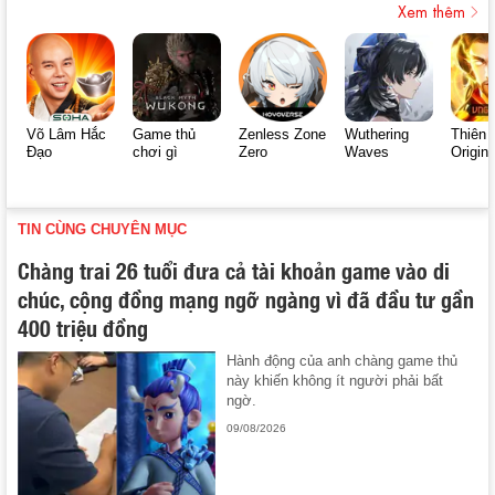
Xem thêm
Võ Lâm Hắc
Game thủ
Zenless Zone
Wuthering
Thiên 
Đạo
chơi gì
Zero
Waves
Origin
TIN CÙNG CHUYÊN MỤC
Chàng trai 26 tuổi đưa cả tài khoản game vào di
chúc, cộng đồng mạng ngỡ ngàng vì đã đầu tư gần
400 triệu đồng
Hành động của anh chàng game thủ
này khiến không ít người phải bất
ngờ.
09/08/2026