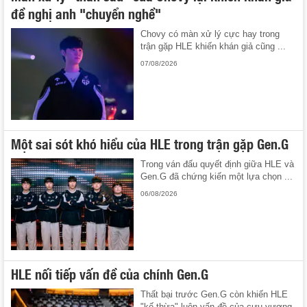
đề nghị anh "chuyển nghề"
Chovy có màn xử lý cực hay trong
trận gặp HLE khiến khán giả cũng ...
07/08/2026
Một sai sót khó hiểu của HLE trong trận gặp Gen.G
Trong ván đấu quyết định giữa HLE và
Gen.G đã chứng kiến một lựa chọn ...
06/08/2026
HLE nối tiếp vấn đề của chính Gen.G
Thất bại trước Gen.G còn khiến HLE
"kế thừa" luôn vấn đề của cựu vương