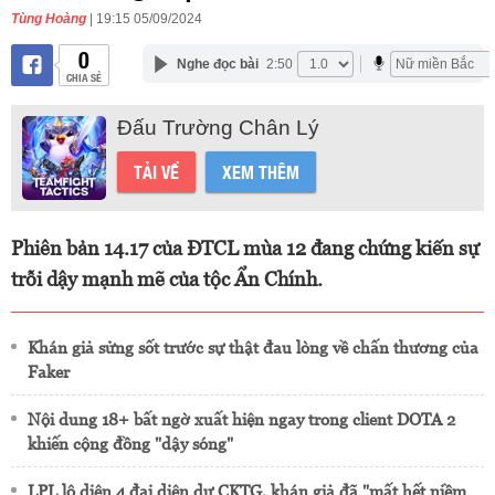
Tùng Hoàng
| 19:15 05/09/2024
0
Nghe đọc bài
2:50
CHIA SẺ
Đấu Trường Chân Lý
TẢI VỀ
XEM THÊM
Phiên bản 14.17 của ĐTCL mùa 12 đang chứng kiến sự
trỗi dậy mạnh mẽ của tộc Ẩn Chính.
Khán giả sửng sốt trước sự thật đau lòng về chấn thương của
Faker
Nội dung 18+ bất ngờ xuất hiện ngay trong client DOTA 2
khiến cộng đồng "dậy sóng"
LPL lộ diện 4 đại diện dự CKTG, khán giả đã "mất hết niềm