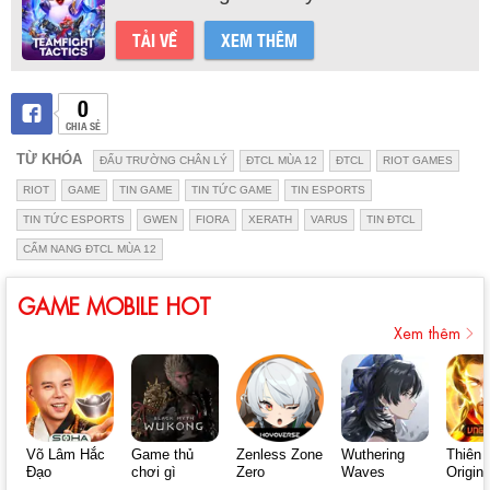
TẢI VỀ
XEM THÊM
0
CHIA SẺ
TỪ KHÓA
ĐẤU TRƯỜNG CHÂN LÝ
ĐTCL MÙA 12
ĐTCL
RIOT GAMES
RIOT
GAME
TIN GAME
TIN TỨC GAME
TIN ESPORTS
TIN TỨC ESPORTS
GWEN
FIORA
XERATH
VARUS
TIN ĐTCL
CẨM NANG ĐTCL MÙA 12
GAME MOBILE HOT
Xem thêm
Võ Lâm Hắc
Game thủ
Zenless Zone
Wuthering
Thiên 
Đạo
chơi gì
Zero
Waves
Origin