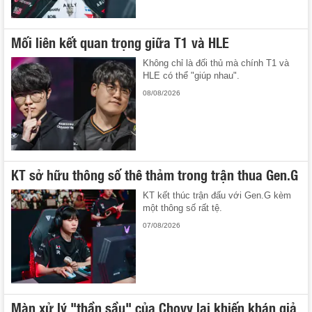
Mối liên kết quan trọng giữa T1 và HLE
Không chỉ là đối thủ mà chính T1 và
HLE có thể "giúp nhau".
08/08/2026
KT sở hữu thông số thê thảm trong trận thua Gen.G
KT kết thúc trận đấu với Gen.G kèm
một thông số rất tệ.
07/08/2026
Màn xử lý "thần sầu" của Chovy lại khiến khán giả