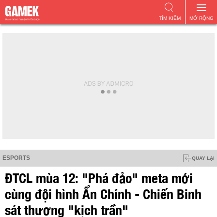
TÌM KIẾM
MỞ RỘNG
ESPORTS
QUAY LẠI
ĐTCL mùa 12: "Phá đảo" meta mới
cùng đội hình Ẩn Chính - Chiến Binh
sát thương "kịch trần"