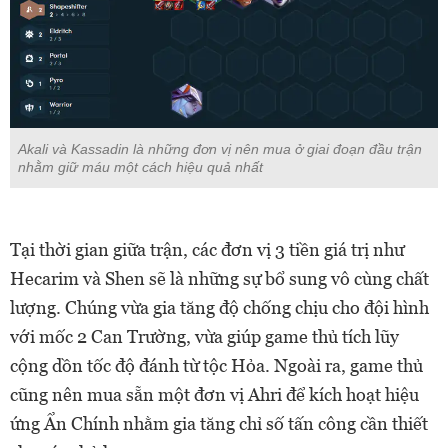
Akali và Kassadin là những đơn vị nên mua ở giai đoạn đầu trận
nhằm giữ máu một cách hiệu quả nhất
Tại thời gian giữa trận, các đơn vị 3 tiền giá trị như
Hecarim và Shen sẽ là những sự bổ sung vô cùng chất
lượng. Chúng vừa gia tăng độ chống chịu cho đội hình
với mốc 2 Can Trường, vừa giúp game thủ tích lũy
cộng dồn tốc độ đánh từ tộc Hỏa. Ngoài ra, game thủ
cũng nên mua sẵn một đơn vị Ahri để kích hoạt hiệu
ứng Ẩn Chính nhằm gia tăng chỉ số tấn công cần thiết