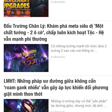
6 năm trước
Đấu Trường Chân Lý: Khám phá meta siêu dị 'Một
chất tướng - 2 ô cờ', chấp luôn kích hoạt Tộc - Hệ
vẫn mạnh phi thường
Có những tướng mạnh tới mức đưa 2
tướng 2 sao vào mà thống trị ...
6 năm trước
LMHT: Những pháp sư đường giữa không cần
'roam gank nhiều' vẫn gây áp lực khiến đối phương
giật mình thon thót
Những vị tướng này có thể "yên phận"
tại đường giữa, nhưng mức độ ảnh ...
6 năm trước