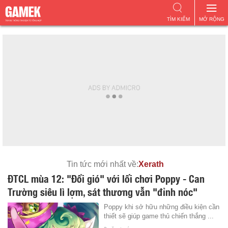
TÌM KIẾM
MỞ RỘNG
Tin tức mới nhất về:
Xerath
ĐTCL mùa 12: "Đổi gió" với lối chơi Poppy - Can
Trường siêu lì lợm, sát thương vẫn "đỉnh nóc"
Poppy khi sở hữu những điều kiện cần
thiết sẽ giúp game thủ chiến thắng ...