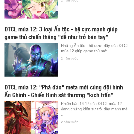
2 năm trước
ĐTCL mùa 12: 3 loại Ấn tộc - hệ cực mạnh giúp
game thủ chiến thắng "dễ như trở bàn tay"
Những Ấn tộc - hệ dưới đây của ĐTCL
mùa 12 giúp game thủ mở ...
2 năm trước
ĐTCL mùa 12: "Phá đảo" meta mới cùng đội hình
Ẩn Chính - Chiến Binh sát thương "kịch trần"
Phiên bản 14.17 của ĐTCL mùa 12
đang chứng kiến sự trỗi dậy mạnh mẽ
...
2 năm trước