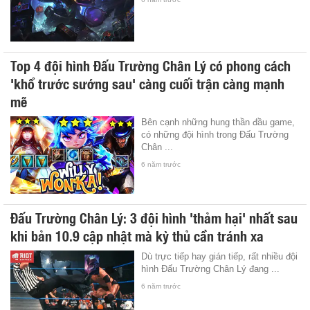
Top 4 đội hình Đấu Trường Chân Lý có phong cách
'khổ trước sướng sau' càng cuối trận càng mạnh
mẽ
Bên cạnh những hung thần đầu game,
có những đội hình trong Đấu Trường
Chân ...
6 năm trước
Đấu Trường Chân Lý: 3 đội hình 'thảm hại' nhất sau
khi bản 10.9 cập nhật mà kỳ thủ cần tránh xa
Dù trực tiếp hay gián tiếp, rất nhiều đội
hình Đấu Trường Chân Lý đang ...
6 năm trước