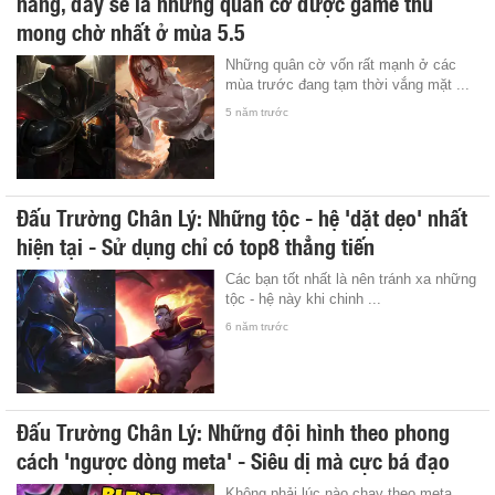
năng, đây sẽ là những quân cờ được game thủ
mong chờ nhất ở mùa 5.5
Những quân cờ vốn rất mạnh ở các
mùa trước đang tạm thời vắng mặt ...
5 năm trước
Đấu Trường Chân Lý: Những tộc - hệ 'dặt dẹo' nhất
hiện tại - Sử dụng chỉ có top8 thẳng tiến
Các bạn tốt nhất là nên tránh xa những
tộc - hệ này khi chinh ...
6 năm trước
Đấu Trường Chân Lý: Những đội hình theo phong
cách 'ngược dòng meta' - Siêu dị mà cực bá đạo
Không phải lúc nào chạy theo meta