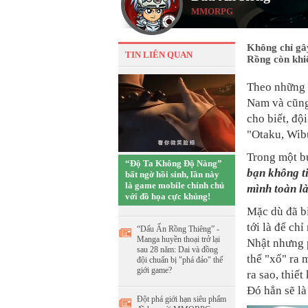
MMORPG
Không chỉ gâ
TIN LIÊN QUAN
Rồng còn khiế
Theo những
Nam và cũng
cho biết, độ
"Otaku, Wib
Trong một b
“Độ Ta Không Độ Nàng”
bạn không t
bất ngờ hồi sinh, lần này
là game mobile chính chủ
mình toàn l
với đồ họa cực khủng!
Mặc dù đã b
tới là để ch
“Dấu Ấn Rồng Thiêng” -
Manga huyền thoại trở lại
Nhật nhưng 
sau 28 năm: Dai và đồng
thể "xổ" ra 
đội chuẩn bị "phá đảo" thế
giới game?
ra sao, thiế
Đó hẳn sẽ là
Đột phá giới hạn siêu phẩm