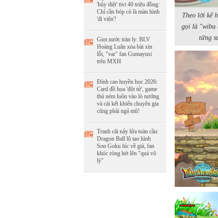
'hủy diệt' tivi 40 triệu đồng:
Chỉ cần bóp cò là màn hình
Theo lời kể 
'đi viện'!
gọi là "wibu
từng su
Giọt nước tràn ly: BLV
Hoàng Luân xóa bài xin
lỗi, "var" fan Gumayusi
trên MXH
Đỉnh cao huyền học 2026:
Card đồ họa 'đột tử', game
thủ ném luôn vào lò nướng
và cái kết khiến chuyên gia
cũng phải ngả mũ!
Tranh cãi nảy lửa toàn cầu:
Dragon Ball lộ tạo hình
Son Goku lúc về già, fan
khóc ròng hét lên "quá vô
lý"