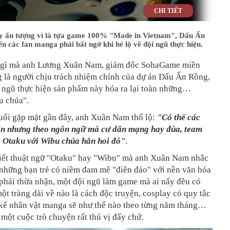
CHI TIẾT
y ấn tượng vì là tựa game 100% "Made in Vietnam", Dấu Ấn
n các fan manga phải bất ngờ khi hé lộ về đội ngũ thực hiện.
 gì mà anh Lương Xuân Nam, giám đốc SohaGame miền
 là người chịu trách nhiệm chính của dự án Dấu Ấn Rồng,
i ngũ thực hiện sản phẩm này hóa ra lại toàn những…
u chúa".
uổi gặp mặt gần đây, anh Xuân Nam thổ lộ:
"Có thể các
in nhưng theo ngôn ngữ mà cư dân mạng hay đùa, team
à Otaku với Wibu chúa hẳn hoi đó"
.
iết thuật ngữ "Otaku" hay "Wibu" mà anh Xuân Nam nhắc
ỉ những bạn trẻ có niềm đam mê "điên đảo" với nền văn hóa
phải thừa nhận, một đội ngũ làm game mà ai nấy đều có
một tràng dài về nào là cách độc truyện, cosplay có quy tắc
t kế nhân vật manga sẽ như thế nào theo từng năm tháng…
 một cuộc trò chuyện rất thú vị đấy chứ.