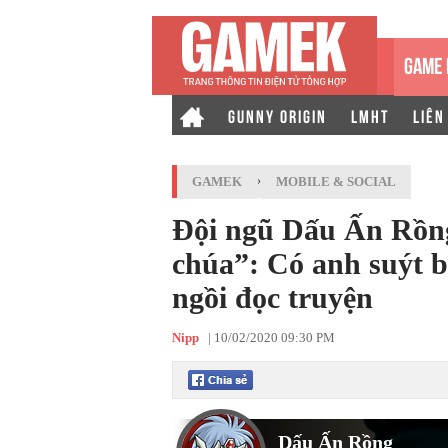
GAME 
GUNNY ORIGIN
LMHT
LIÊN
GAMEK
›
MOBILE & SOCIAL
Đội ngũ Dấu Ấn Rồn
chúa”: Có anh suýt bị
ngồi đọc truyện
Nipp
|
10/02/2020 09:30 PM
Dấu Ấn Rồng