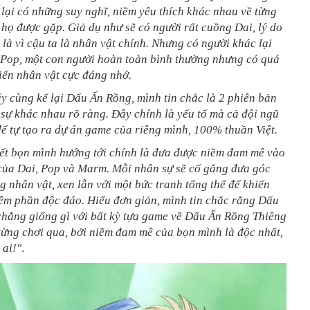
lại có những suy nghĩ, niềm yêu thích khác nhau về từng
họ được gặp. Giả dụ như sẽ có người rất cuồng Dai, lý do
 là vì cậu ta là nhân vật chính. Nhưng có người khác lại
h Pop, một con người hoàn toàn bình thường nhưng có quá
riển nhân vật cực đáng nhớ.
y cùng kể lại Dấu Ấn Rồng, mình tin chắc là 2 phiên bản
 sự khác nhau rõ ràng. Đây chính là yếu tố mà cả đội ngũ
ể tự tạo ra dự án game của riêng mình, 100% thuần Việt.
yết bọn mình hướng tới chính là đưa được niềm đam mê vào
 của Dai, Pop và Marm. Mỗi nhân sự sẽ cố gắng đưa góc
g nhân vật, xen lẫn với một bức tranh tổng thể để khiến
êm phần độc đáo. Hiểu đơn giản, mình tin chắc rằng Dấu
chẳng giống gì với bất kỳ tựa game về Dấu Ấn Rồng Thiêng
từng chơi qua, bởi niềm đam mê của bọn mình là độc nhất,
 ai!"
.