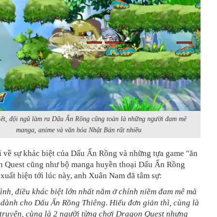
iết, đội ngũ làm ra Dấu Ấn Rồng cũng toàn là những người đam mê
manga, anime và văn hóa Nhật Bản rất nhiều
i về sự khác biệt của Dấu Ấn Rồng và những tựa game "ăn
n Quest cũng như bộ manga huyền thoại Dấu Ấn Rồng
xuất hiện tới lúc này, anh Xuân Nam đã tâm sự:
ình, điều khác biệt lớn nhất nằm ở chính niềm đam mê mà
 dành cho Dấu Ấn Rồng Thiêng. Hiểu đơn giản thì, cùng là
 truyện, cùng là 2 người từng chơi Dragon Quest nhưng