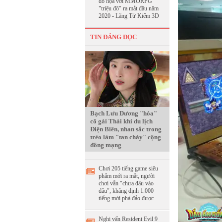
đồ họa với MMORPG
"triệu đô" ra mắt đầu năm
2020 - Lãng Tử Kiếm 3D
TIN ĐÁNG ĐỌC
Bạch Lưu Dương "hóa"
cô gái Thái khi du lịch
Điện Biên, nhan sắc trong
trẻo làm "tan chảy" cộng
đồng mạng
Chơi 205 tiếng game siêu
phẩm mới ra mắt, người
chơi vẫn "chưa đâu vào
đâu", khẳng định 1.000
tiếng mới phá đảo được
Nghi vấn Resident Evil 9