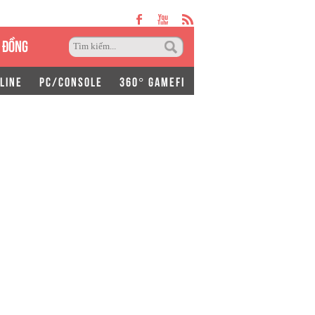
 ĐỒNG
LINE
PC/CONSOLE
360° GAMEFI