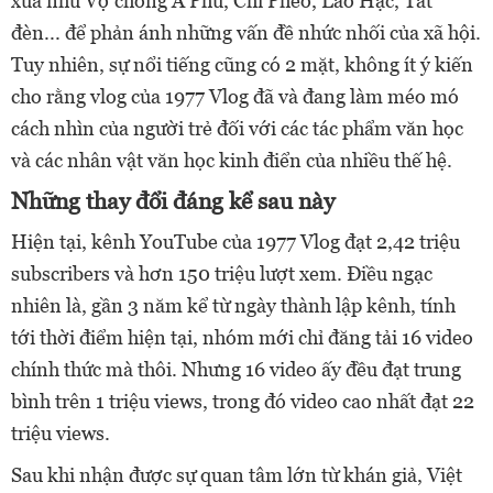
xưa như Vợ chồng A Phủ, Chí Phèo, Lão Hạc, Tắt
đèn... để phản ánh những vấn đề nhức nhối của xã hội.
Tuy nhiên, sự nổi tiếng cũng có 2 mặt, không ít ý kiến
cho rằng vlog của 1977 Vlog đã và đang làm méo mó
cách nhìn của người trẻ đối với các tác phẩm văn học
và các nhân vật văn học kinh điển của nhiều thế hệ.
Những thay đổi đáng kể sau này
Hiện tại, kênh YouTube của 1977 Vlog đạt 2,42 triệu
subscribers và hơn 150 triệu lượt xem. Điều ngạc
nhiên là, gần 3 năm kể từ ngày thành lập kênh, tính
tới thời điểm hiện tại, nhóm mới chỉ đăng tải 16 video
chính thức mà thôi. Nhưng 16 video ấy đều đạt trung
bình trên 1 triệu views, trong đó video cao nhất đạt 22
triệu views.
Sau khi nhận được sự quan tâm lớn từ khán giả, Việt