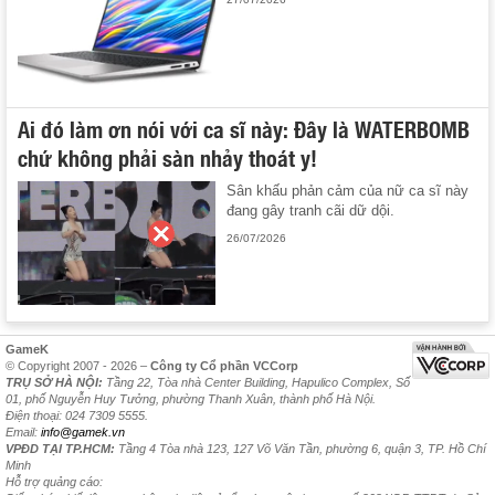
Ai đó làm ơn nói với ca sĩ này: Đây là WATERBOMB
chứ không phải sàn nhảy thoát y!
Sân khấu phản cảm của nữ ca sĩ này
đang gây tranh cãi dữ dội.
26/07/2026
GameK
© Copyright 2007 - 2026 –
Công ty Cổ phần VCCorp
TRỤ SỞ HÀ NỘI:
Tầng 22, Tòa nhà Center Building, Hapulico Complex, Số
01, phố Nguyễn Huy Tưởng, phường Thanh Xuân, thành phố Hà Nội.
Điện thoại: 024 7309 5555.
Email:
info@gamek.vn
VPĐD TẠI TP.HCM:
Tầng 4 Tòa nhà 123, 127 Võ Văn Tần, phường 6, quận 3, TP. Hồ Chí
Minh
Hỗ trợ quảng cáo: