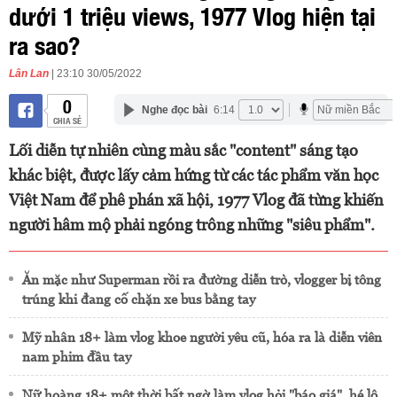
dưới 1 triệu views, 1977 Vlog hiện tại
ra sao?
Lân Lan
| 23:10 30/05/2022
0
Nghe đọc bài
6:14
CHIA SẺ
Lối diễn tự nhiên cùng màu sắc "content" sáng tạo
khác biệt, được lấy cảm hứng từ các tác phẩm văn học
Việt Nam để phê phán xã hội, 1977 Vlog đã từng khiến
người hâm mộ phải ngóng trông những "siêu phẩm".
Ăn mặc như Superman rồi ra đường diễn trò, vlogger bị tông
trúng khi đang cố chặn xe bus bằng tay
Mỹ nhân 18+ làm vlog khoe người yêu cũ, hóa ra là diễn viên
nam phim đầu tay
Nữ hoàng 18+ một thời bất ngờ làm vlog hỏi "báo giá", hé lộ