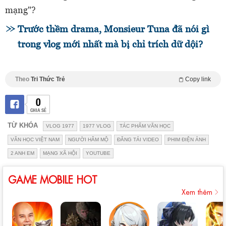
mạng"?
Trước thềm drama, Monsieur Tuna đã nói gì
trong vlog mới nhất mà bị chỉ trích dữ dội?
Theo
Tri Thức Trẻ
Copy link
0
CHIA SẺ
TỪ KHÓA
VLOG 1977
1977 VLOG
TÁC PHẨM VĂN HỌC
VĂN HỌC VIỆT NAM
NGƯỜI HÂM MỘ
ĐĂNG TẢI VIDEO
PHIM ĐIỆN ẢNH
2 ANH EM
MẠNG XÃ HỘI
YOUTUBE
GAME MOBILE HOT
Xem thêm