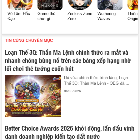
Võ Lâm Hắc
Game thủ
Zenless Zone
Wuthering
Thiên 
Đạo
chơi gì
Zero
Waves
Origin
TIN CÙNG CHUYÊN MỤC
Loạn Thế 3Q: Thần Ma Lệnh chính thức ra mắt và
nhanh chóng bùng nổ trên các bảng xếp hạng nhờ
lối chơi thẻ tướng cuốn hút
Dù vừa chính thức trình làng, Loạn
Thế 3Q: Thần Ma Lệnh - OEG đã ...
06/08/2026
Better Choice Awards 2026 khởi động, lần đầu vinh
danh doanh nghiệp kiến tạo đất nước