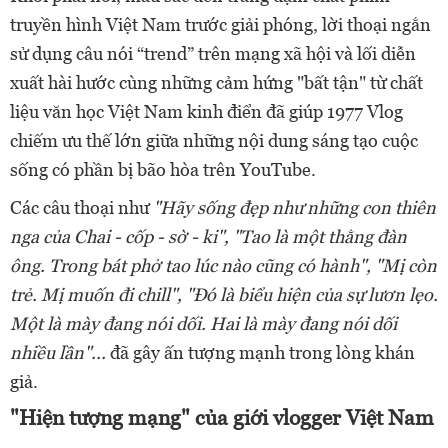
truyền hình Việt Nam trước giải phóng, lời thoại ngắn
sử dụng câu nói “trend” trên mạng xã hội và lối diễn
xuất hài hước cùng những cảm hứng "bất tận" từ chất
liệu văn học Việt Nam kinh điển đã giúp 1977 Vlog
chiếm ưu thế lớn giữa những nội dung sáng tạo cuộc
sống có phần bị bão hòa trên YouTube.
Các câu thoại như
"Hãy sống đẹp như những con thiên
nga của Chai - cốp - sờ - ki", "Tao là một thằng đàn
ông. Trong bát phở tao lúc nào cũng có hành", "Mị còn
trẻ. Mị muốn đi chill", "Đó là biểu hiện của sự lươn lẹo.
Một là mày đang nói dối. Hai là mày đang nói dối
nhiều lần"...
đã gây ấn tượng mạnh trong lòng khán
giả.
"Hiện tượng mạng" của giới vlogger Việt Nam