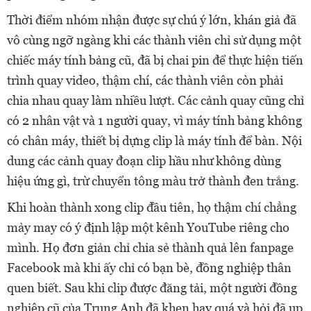
Thời điểm nhóm nhận được sự chú ý lớn, khán giả đã
vô cùng ngỡ ngàng khi các thành viên chỉ sử dụng một
chiếc máy tính bảng cũ, đã bị chai pin để thực hiện tiến
trình quay video, thậm chí, các thành viên còn phải
chia nhau quay làm nhiều lượt. Các cảnh quay cũng chỉ
có 2 nhân vật và 1 người quay, vì máy tính bảng không
có chân máy, thiết bị dựng clip là máy tính để bàn. Nội
dung các cảnh quay đoạn clip hầu như không dùng
hiệu ứng gì, trừ chuyển tông màu trở thành đen trắng.
Khi hoàn thành xong clip đầu tiên, họ thậm chí chẳng
mảy may có ý định lập một kênh YouTube riêng cho
mình. Họ đơn giản chỉ chia sẻ thành quả lên fanpage
Facebook mà khi ấy chỉ có bạn bè, đồng nghiệp thân
quen biết. Sau khi clip được đăng tải, một người đồng
nghiệp cũ của Trung Anh đã khen hay quá và hỏi đã up