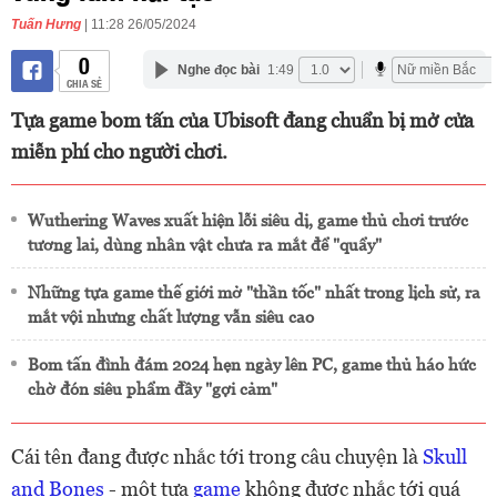
Tuấn Hưng
| 11:28 26/05/2024
0
Nghe đọc bài
1:49
CHIA SẺ
Tựa game bom tấn của Ubisoft đang chuẩn bị mở cửa
miễn phí cho người chơi.
Wuthering Waves xuất hiện lỗi siêu dị, game thủ chơi trước
tương lai, dùng nhân vật chưa ra mắt để "quẩy"
Những tựa game thế giới mở "thần tốc" nhất trong lịch sử, ra
mắt vội nhưng chất lượng vẫn siêu cao
Bom tấn đình đám 2024 hẹn ngày lên PC, game thủ háo hức
chờ đón siêu phẩm đầy "gợi cảm"
Cái tên đang được nhắc tới trong câu chuyện là
Skull
and Bones
- một tựa
game
không được nhắc tới quá