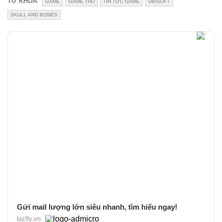
TỪ KHÓA
GAME
GAME THỦ
TIN TỨC GAME
UBISOFT
SKULL AND BONES
Gửi mail lượng lớn siêu nhanh, tìm hiểu ngay!
bizfly.vn