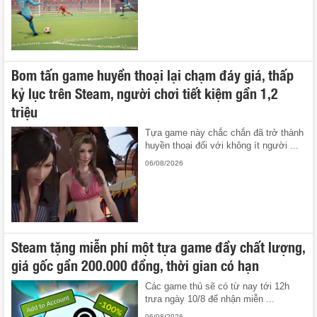
Bom tấn game huyền thoại lại chạm đáy giá, thấp
kỷ lục trên Steam, người chơi tiết kiệm gần 1,2
triệu
Tựa game này chắc chắn đã trở thành
huyền thoại đối với không ít người ...
06/08/2026
Steam tặng miễn phí một tựa game đầy chất lượng,
giá gốc gần 200.000 đồng, thời gian có hạn
Các game thủ sẽ có từ nay tới 12h
trưa ngày 10/8 để nhận miễn ...
06/08/2026