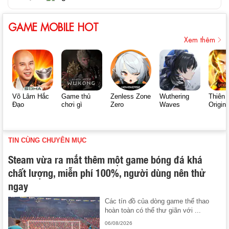
GAME MOBILE HOT
Xem thêm
Võ Lâm Hắc
Game thủ
Zenless Zone
Wuthering
Thiên 
Đạo
chơi gì
Zero
Waves
Origin
TIN CÙNG CHUYÊN MỤC
Steam vừa ra mắt thêm một game bóng đá khá
chất lượng, miễn phí 100%, người dùng nên thử
ngay
Các tín đồ của dòng game thể thao
hoàn toàn có thể thư giãn với ...
06/08/2026