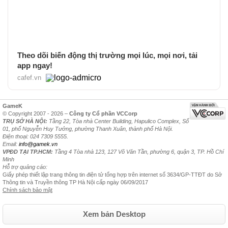
Theo dõi biến động thị trường mọi lúc, mọi nơi, tải
app ngay!
cafef.vn
GameK
© Copyright 2007 - 2026 –
Công ty Cổ phần VCCorp
TRỤ SỞ HÀ NỘI:
Tầng 22, Tòa nhà Center Building, Hapulico Complex, Số
01, phố Nguyễn Huy Tưởng, phường Thanh Xuân, thành phố Hà Nội.
Điện thoại: 024 7309 5555.
Email:
info@gamek.vn
VPĐD TẠI TP.HCM:
Tầng 4 Tòa nhà 123, 127 Võ Văn Tần, phường 6, quận 3, TP. Hồ Chí
Minh
Hỗ trợ quảng cáo:
Giấy phép thiết lập trang thông tin điện tử tổng hợp trên internet số 3634/GP-TTĐT do Sở
Thông tin và Truyền thông TP Hà Nội cấp ngày 06/09/2017
Chính sách bảo mật
Xem bản Desktop