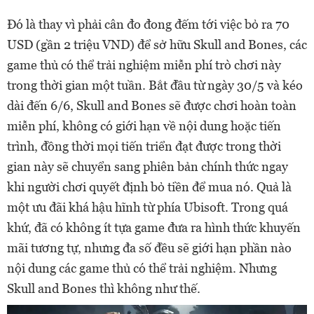
Đó là thay vì phải cân đo đong đếm tới việc bỏ ra 70
USD (gần 2 triệu VND) để sở hữu Skull and Bones, các
game thủ có thể trải nghiệm miễn phí trò chơi này
trong thời gian một tuần. Bắt đầu từ ngày 30/5 và kéo
dài đến 6/6, Skull and Bones sẽ được chơi hoàn toàn
miễn phí, không có giới hạn về nội dung hoặc tiến
trình, đồng thời mọi tiến triển đạt được trong thời
gian này sẽ chuyển sang phiên bản chính thức ngay
khi người chơi quyết định bỏ tiền để mua nó. Quả là
một ưu đãi khá hậu hĩnh từ phía Ubisoft. Trong quá
khứ, đã có không ít tựa game đưa ra hình thức khuyến
mãi tương tự, nhưng đa số đều sẽ giới hạn phần nào
nội dung các game thủ có thể trải nghiệm. Nhưng
Skull and Bones thì không như thế.