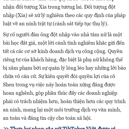
nhận đối tượng Xia trong tương lai. Đối tượng đột
nhập (Xia) sẽ xử lý nghiêm theo các quy định của pháp
luật về an ninh trật tự (cảnh sát tiếp tục thụ lý).
Sự cố người đàn ông đột nhập vào nhà tắm nữ là một
bài học đắt giá, một lời cảnh tỉnh nghiêm khắc gửi đến
tất cả các cơ sở kinh doanh dịch vụ công cộng. Quyền
riêng tư của khách hàng, đặc biệt là phụ nữ không thể
bị xâm phạm bởi sự quản lý lỏng lẻo hay những lời bào
chữa vô căn cứ. Sự kiên quyết đòi quyền lợi của cô
Shen trong vụ việc này hoàn toàn xứng đáng được
hoan nghênh, góp phần thúc đẩy các doanh nghiệp
phải có trách nhiệm hơn, hoàn thiện hơn các quy trình
an ninh, mang lại một môi trường dịch vụ văn minh,
an toàn và đáng tin cậy cho toàn xã hội.
Thực hư nhan sắc nữ TikToker Việt được ví