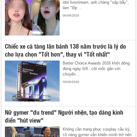
idol livestream, anh chàng "sập bẫy",
làm "lốp ...
06/08/2026
Chiếc xe cà tàng lăn bánh 138 năm trước là lý do
cho lựa chọn "Tốt hơn", thay vì "Tốt nhất"
Better Choice Awards 2026 khởi động
đúng ngày 5/8 - cột mốc gắn với
chuyến ...
06/08/2026
Nữ gymer "đu trend" Người nhện, tạo dáng kinh
điển "hút view"
Không cần trang phục cosplay cầu kỳ,
cô nàng gymer vẫn khiến mình trở nên