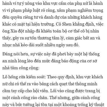
hành vi tự ý xông vào khu vực cấm của phụ nữ là hành
vi vi phạm pháp luật rõ ràng, xâm phạm nghiêm trọng
đến quyền riêng tư và danh dự của những khách hàng
khác có mặt tại hiện trường. Cô Shen khẳng định, việc
ông Xia đột nhập đã khiến toàn bộ cơ thể cô bị nhìn
thấy, gây ra sự tổn thương tâm lý, cảm giác bất an và
nhục nhã kéo dài suốt nhiều ngày sau đó.
Đáng nói hơn, sự việc này đã phơi bày một hệ thống
an ninh lỏng lẻo đến mức đáng báo động của cơ sở
nhà tắm công cộng:
Lỗ hổng cửa kiểm soát: Theo quy định, khu vực khách
nữ chỉ có thể ra vào bằng cách quẹt thẻ thông minh
cầm tay cấp cho hội viên. Lối vào cũng được trang bị
một cánh cổng rào chắn. Thế nhưng, giữa cánh cổng
này và bức tường lại tồn tại một khoảng trống kỹ thuật