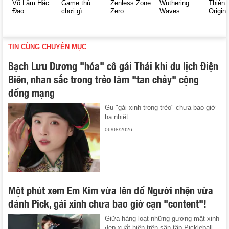
Võ Lâm Hắc
Game thủ
Zenless Zone
Wuthering
Thiên 
Đạo
chơi gì
Zero
Waves
Origin
TIN CÙNG CHUYÊN MỤC
Bạch Lưu Dương "hóa" cô gái Thái khi du lịch Điện
Biên, nhan sắc trong trẻo làm "tan chảy" cộng
đồng mạng
Gu "gái xinh trong trẻo" chưa bao giờ
hạ nhiệt.
06/08/2026
Một phút xem Em Kim vừa lên đồ Người nhện vừa
đánh Pick, gái xinh chưa bao giờ cạn "content"!
Giữa hàng loạt những gương mặt xinh
đẹp xuất hiện trên sân tập Pickleball,