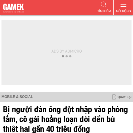
TÌM KIẾM
MỞ RỘNG
MOBILE & SOCIAL
QUAY LẠI
Bị người đàn ông đột nhập vào phòng
tắm, cô gái hoảng loạn đòi đền bù
thiệt hại gần 40 triệu đồng