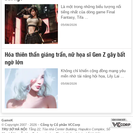
Là một trong những biểu tượng nổi
tiếng nhất của dòng game Final
Fantasy, Tifa ...
05/08/2026
Hóa thiên thần giáng trần, nữ họa sĩ Gen Z gây bất
ngờ lớn
Không chỉ khiến cộng đồng mạng yêu
mến nhờ tài năng hội họa, Lily Lai ...
05/08/2026
GameK
© Copyright 2007 - 2026 –
Công ty Cổ phần VCCorp
TRỤ SỞ HÀ NỘI:
Tầng 22, Tòa nhà Center Building, Hapulico Complex, Số