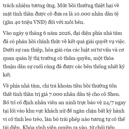
trách nhiệm tương ứng. Mức bồi thường thiệt hại về
mặt tinh thần được cô đưa ra là 10.000 nhân dân tệ
(gần 40 triệu VNĐ) đối với mỗi bên.
Vào ngày 9 tháng 6 năm 2026, đại diện phía nhà tắm
đã có phản hồi chính thức về kết quả giải quyết vụ việc.
Dưới sự can thiệp, hòa giải của các luật sư tư vấn và cơ
quan quản lý thị trường có thẩm quyền, một thỏa
thuận dân sự cuối cùng đã được các bên thống nhất ký
kết.
Về phía nhà tắm, chi trả khoản tiền bồi thường tổn
thất tinh thần trị giá 7.000 nhân dân tệ cho cô Shen.
Bố trí cố định nhân viên an ninh trực bảo vệ 24/7 ngay
tại lối vào khu vực khách nữ để ngăn chặn bất kỳ hành
vi cố tình leo trèo, lăn bò trái phép nào tương tự có thể
tái diễn. Khóa vĩnh viễn quyền ra vào, từ chối tiếp