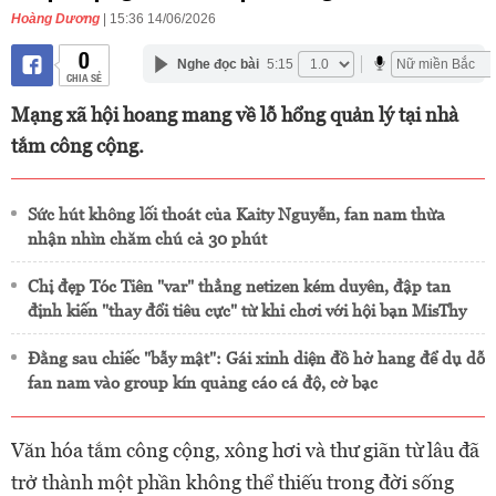
Hoàng Dương
| 15:36 14/06/2026
0
Nghe đọc bài
5:15
CHIA SẺ
Mạng xã hội hoang mang về lỗ hổng quản lý tại nhà
tắm công cộng.
Sức hút không lối thoát của Kaity Nguyễn, fan nam thừa
nhận nhìn chăm chú cả 30 phút
Chị đẹp Tóc Tiên "var" thẳng netizen kém duyên, đập tan
định kiến "thay đổi tiêu cực" từ khi chơi với hội bạn MisThy
Đằng sau chiếc "bẫy mật": Gái xinh diện đồ hở hang để dụ dỗ
fan nam vào group kín quảng cáo cá độ, cờ bạc
Văn hóa tắm công cộng, xông hơi và thư giãn từ lâu đã
trở thành một phần không thể thiếu trong đời sống