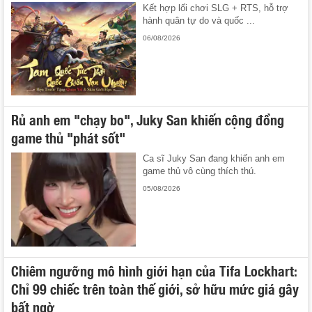
Kết hợp lối chơi SLG + RTS, hỗ trợ
hành quân tự do và quốc ...
06/08/2026
Rủ anh em "chạy bo", Juky San khiến cộng đồng
game thủ "phát sốt"
Ca sĩ Juky San đang khiến anh em
game thủ vô cùng thích thú.
05/08/2026
Chiêm ngưỡng mô hình giới hạn của Tifa Lockhart:
Chỉ 99 chiếc trên toàn thế giới, sở hữu mức giá gây
bất ngờ