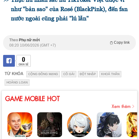
như "bản sao" của Rosé (BlackPink), đến fan
nước ngoài cũng phải "lú lẫn"
Theo
Phụ nữ mới
Copy link
08:20 10/06/2026 (GMT +7)
0
CHIA SẺ
TỪ KHÓA
CỘNG ĐỒNG MẠNG
CÔ GÁI
ĐỘT NHẬP
KHOẢ THÂN
HOẢNG LOẠN
GAME MOBILE HOT
Xem thêm