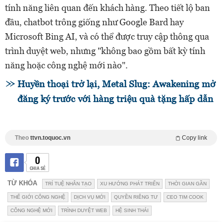
tính năng liên quan đến khách hàng. Theo tiết lộ ban
đầu, chatbot trông giống như Google Bard hay
Microsoft Bing AI, và có thể được truy cập thông qua
trình duyệt web, nhưng "không bao gồm bất kỳ tính
năng hoặc công nghệ mới nào".
Huyền thoại trở lại, Metal Slug: Awakening mở
đăng ký trước với hàng triệu quà tặng hấp dẫn
Theo
ttvn.toquoc.vn
Copy link
0
CHIA SẺ
TỪ KHÓA
TRÍ TUỆ NHÂN TẠO
XU HƯỚNG PHÁT TRIỂN
THỜI GIAN GẦN
THẾ GIỚI CÔNG NGHỆ
DỊCH VỤ MỚI
QUYỀN RIÊNG TƯ
CEO TIM COOK
CÔNG NGHỆ MỚI
TRÌNH DUYỆT WEB
HỆ SINH THÁI