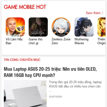
GAME MOBILE HOT
Xem thêm
Võ Lâm Hắc
Game thủ
Zenless Zone
Wuthering
Thiên 
Đạo
chơi gì
Zero
Waves
Origin
TIN CÙNG CHUYÊN MỤC
Mua Laptop ASUS 20-25 triệu: Nên ưu tiên OLED,
RAM 16GB hay CPU mạnh?
Trong tầm giá 20-25 triệu đồng, laptop
ASUS bắt đầu có nhiều lựa chọn cân
...
31/07/2026