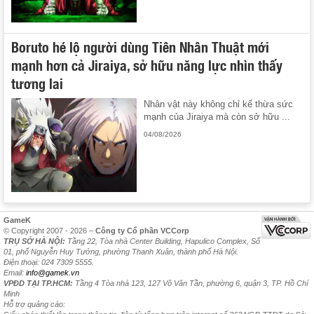
Boruto hé lộ người dùng Tiên Nhân Thuật mới
mạnh hơn cả Jiraiya, sở hữu năng lực nhìn thấy
tương lai
Nhân vật này không chỉ kế thừa sức
mạnh của Jiraiya mà còn sở hữu ...
04/08/2026
GameK
© Copyright 2007 - 2026 –
Công ty Cổ phần VCCorp
TRỤ SỞ HÀ NỘI:
Tầng 22, Tòa nhà Center Building, Hapulico Complex, Số
01, phố Nguyễn Huy Tưởng, phường Thanh Xuân, thành phố Hà Nội.
Điện thoại: 024 7309 5555.
Email:
info@gamek.vn
VPĐD TẠI TP.HCM:
Tầng 4 Tòa nhà 123, 127 Võ Văn Tần, phường 6, quận 3, TP. Hồ Chí
Minh
Hỗ trợ quảng cáo: