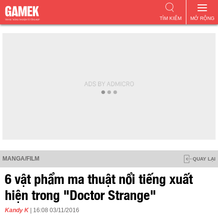
TÌM KIẾM
MỞ RỘNG
MANGA/FILM
QUAY LẠI
6 vật phẩm ma thuật nổi tiếng xuất
hiện trong "Doctor Strange"
Kandy K
| 16:08 03/11/2016