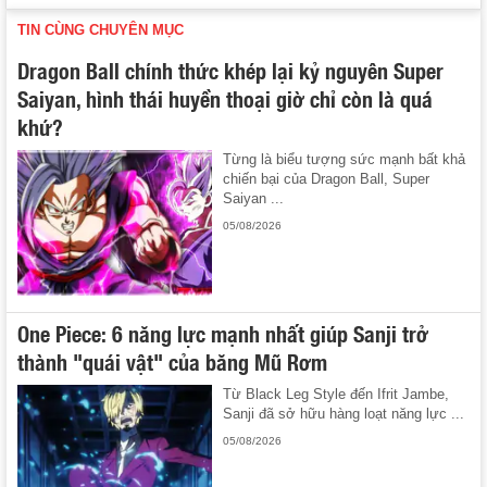
TIN CÙNG CHUYÊN MỤC
Dragon Ball chính thức khép lại kỷ nguyên Super
Saiyan, hình thái huyền thoại giờ chỉ còn là quá
khứ?
Từng là biểu tượng sức mạnh bất khả
chiến bại của Dragon Ball, Super
Saiyan ...
05/08/2026
One Piece: 6 năng lực mạnh nhất giúp Sanji trở
thành "quái vật" của băng Mũ Rơm
Từ Black Leg Style đến Ifrit Jambe,
Sanji đã sở hữu hàng loạt năng lực ...
05/08/2026