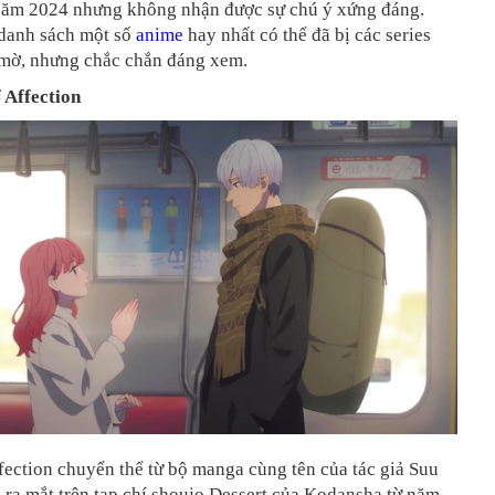
năm 2024 nhưng không nhận được sự chú ý xứng đáng.
 danh sách một số
anime
hay nhất có thể đã bị các series
 mờ, nhưng chắc chắn đáng xem.
f Affection
fection chuyển thể từ bộ manga cùng tên của tác giả Suu
 ra mắt trên tạp chí shoujo Dessert của Kodansha từ năm