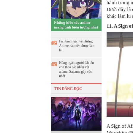
hành trong 
Dưới đây là
khác làm lu
Những kiểu tóc anime
11. A Sign o
mang tính biểu tượng nhất
Fan bình luận về những
Anime nào nên được làm
lại
Hàng ngàn người đặt tên
con theo các nhân vật
anime, Saitama gây sốc
nhất
TIN ĐÁNG ĐỌC
A Sign of Af
Morishita đã