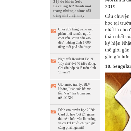
3 lý do khiến Solo
2019.
Leveling trở thành một
trong những anime nổi
tiếng nhất hiện nay
Câu chuyện 
học tại trườn
nhất là cho 
Chơi 205 tiếng game siêu
phẩm mới ra mắt, người
thân nhất củ
chơi vẫn "chưa đâu vào
ký hiệu Nhậ
đâu", khẳng định 1.000
tiếng mới phá đảo được
thế giới gần
gần gũi hơn 
Nghi vấn Resident Evil 9
'hủy diệt' tivi 40 triệu đồng:
10. Sengoku
Chỉ cần bóp cò là màn hình
'đi viện'!
Giọt nước tràn ly: BLV
Hoàng Luân xóa bài xin
lỗi, "var" fan Gumayusi
trên MXH
Đỉnh cao huyền học 2026:
Card đồ họa 'đột tử', game
thủ ném luôn vào lò nướng
và cái kết khiến chuyên gia
cũng phải ngả mũ!