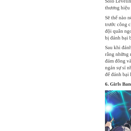
Solo Levelin
thương hiệu 
Sẽ thế nào n
trước công c
đội quân ngo
bị đánh bại 
Sau khi đánh
rằng những n
đám đông và
ngán sự sỉ n
để đánh bại 
6. Girls Ba