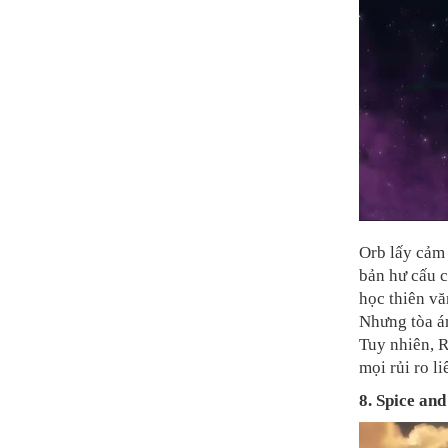
Orb lấy cảm 
bản hư cấu c
học thiên vă
Nhưng tòa án
Tuy nhiên, R
mọi rủi ro l
8. Spice an