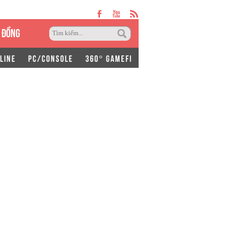
 ĐỒNG
LINE
PC/CONSOLE
360° GAMEFI