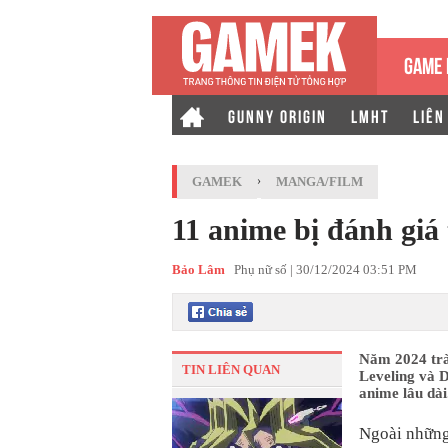
GAME 
GUNNY ORIGIN
LMHT
LIÊN
GAMEK
›
MANGA/FILM
11 anime bị đánh giá
Bảo Lâm
Phụ nữ số |
30/12/2024 03:51 PM
Năm 2024 trà
TIN LIÊN QUAN
Leveling và D
anime lâu dài
Ngoài những