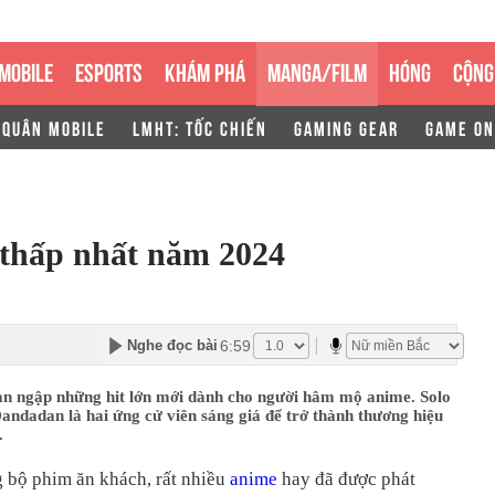
MOBILE
ESPORTS
KHÁM PHÁ
MANGA/FILM
HÓNG
CỘNG
 QUÂN MOBILE
LMHT: TỐC CHIẾN
GAMING GEAR
GAME ON
 thấp nhất năm 2024
6:59
Nghe đọc bài
n ngập những hit lớn mới dành cho người hâm mộ anime. Solo
andadan là hai ứng cử viên sáng giá để trở thành thương hiệu
.
 bộ phim ăn khách, rất nhiều
anime
hay đã được phát