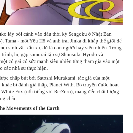
ko lấy bối cảnh vào đầu thời kỳ Sengoku ở Nhật Bản
). Tama - một Yêu Hồ và anh trai Jinka đi khắp thế giới để
mọi sinh vật xấu xa, dù là con người hay siêu nhiên. Trong
 trình, họ gặp samurai tập sự Shunsuke Hyodo và
một cô gái có sức mạnh siêu nhiên từng tham gia vào một
o các nhà sư thực hiện.
ược chấp bút bởi Satoshi Murakami, tác giả của một
 khác bị đánh giá thấp, Planet With. Bộ truyện được hoạt
 White Fox (nổi tiếng với Re:Zero), mang đến chất lượng
ng chắc.
the Movements of the Earth