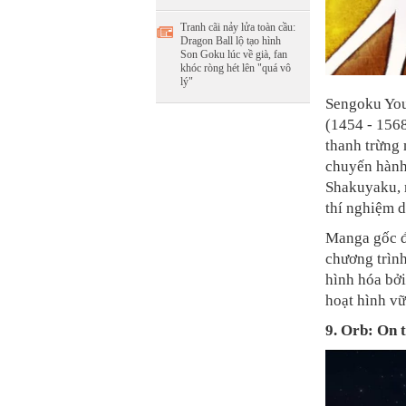
Tranh cãi nảy lửa toàn cầu:
Dragon Ball lộ tạo hình
Son Goku lúc về già, fan
khóc ròng hét lên "quá vô
lý"
Sengoku You
(1454 - 1568
thanh trừng 
chuyến hành
Shakuyaku, 
thí nghiệm d
Manga gốc đ
chương trình
hình hóa bởi
hoạt hình vữ
9. Orb: On 