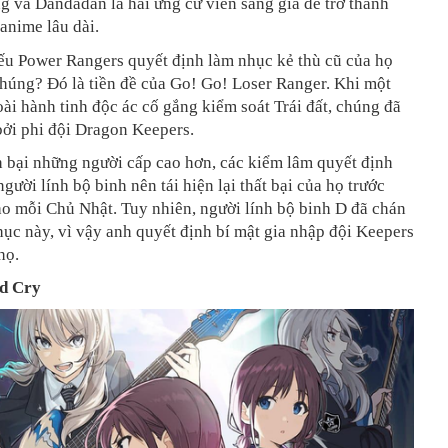
g và Dandadan là hai ứng cử viên sáng giá để trở thành
anime lâu dài.
ếu Power Rangers quyết định làm nhục kẻ thù cũ của họ
húng? Đó là tiền đề của Go! Go! Loser Ranger. Khi một
ài hành tinh độc ác cố gắng kiểm soát Trái đất, chúng đã
bởi phi đội Dragon Keepers.
 bại những người cấp cao hơn, các kiểm lâm quyết định
gười lính bộ binh nên tái hiện lại thất bại của họ trước
o mỗi Chủ Nhật. Tuy nhiên, người lính bộ binh D đã chán
hục này, vì vậy anh quyết định bí mật gia nhập đội Keepers
họ.
nd Cry