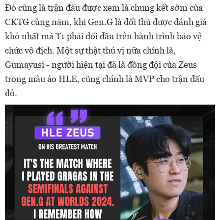
Đó cũng là trận đấu được xem là chung kết sớm của
CKTG cùng năm, khi Gen.G là đối thủ được đánh giá
khó nhất mà T1 phải đối đầu trên hành trình bảo vệ
chức vô địch. Một sự thật thú vị nữa chính là,
Gumayusi - người hiện tại đã là đồng đội của Zeus
trong màu áo HLE, cũng chính là MVP cho trận đấu
đó.