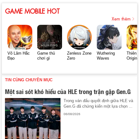
GAME MOBILE HOT
Xem thêm
Võ Lâm Hắc
Game thủ
Zenless Zone
Wuthering
Thiên 
Đạo
chơi gì
Zero
Waves
Origin
TIN CÙNG CHUYÊN MỤC
Một sai sót khó hiểu của HLE trong trận gặp Gen.G
Trong ván đấu quyết định giữa HLE và
Gen.G đã chứng kiến một lựa chọn ...
06/08/2026