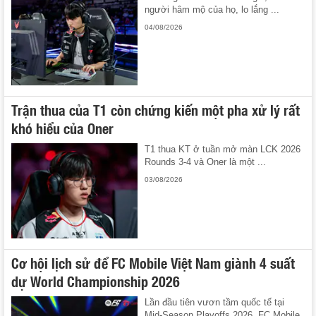
người hâm mộ của họ, lo lắng ...
04/08/2026
Trận thua của T1 còn chứng kiến một pha xử lý rất
khó hiểu của Oner
T1 thua KT ở tuần mở màn LCK 2026
Rounds 3-4 và Oner là một ...
03/08/2026
Cơ hội lịch sử để FC Mobile Việt Nam giành 4 suất
dự World Championship 2026
Lần đầu tiên vươn tầm quốc tế tại
Mid-Season Playoffs 2026, FC Mobile