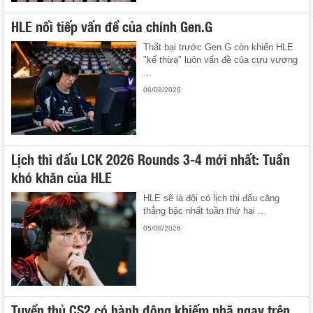
HLE nối tiếp vấn đề của chính Gen.G
Thất bại trước Gen.G còn khiến HLE
"kế thừa" luôn vấn đề của cựu vương
...
06/08/2026
Lịch thi đấu LCK 2026 Rounds 3-4 mới nhất: Tuần
khó khăn của HLE
HLE sẽ là đội có lịch thi đấu căng
thẳng bậc nhất tuần thứ hai ...
05/08/2026
Tuyển thủ CS2 có hành động khiếm nhã ngay trên