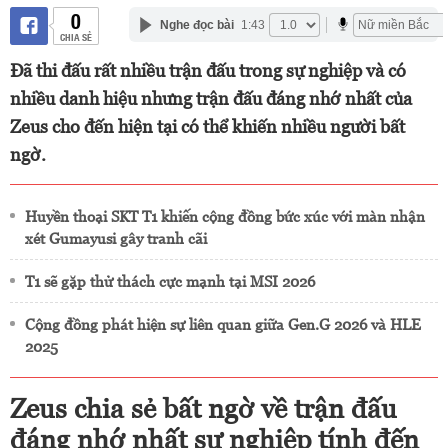
0
Nghe đọc bài
1:43
CHIA SẺ
Đã thi đấu rất nhiều trận đấu trong sự nghiệp và có
nhiều danh hiệu nhưng trận đấu đáng nhớ nhất của
Zeus cho đến hiện tại có thể khiến nhiều người bất
ngờ.
Huyền thoại SKT T1 khiến cộng đồng bức xúc với màn nhận
xét Gumayusi gây tranh cãi
T1 sẽ gặp thử thách cực mạnh tại MSI 2026
Cộng đồng phát hiện sự liên quan giữa Gen.G 2026 và HLE
2025
Zeus chia sẻ bất ngờ về trận đấu
đáng nhớ nhất sự nghiệp tính đến