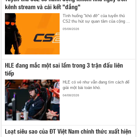
kênh stream và cái kết "đắng"
Tình huống "khó đỡ" của tuyển thủ
CS2 thu hút sự quan tâm của cộng ...
05/08/2026
HLE đang mắc một sai lầm trong 3 trận đấu liên
tiếp
HLE có vẻ như vẫn đang tìm cách để
giải một bài toán khó.
04/08/2026
Loạt siêu sao của ĐT Việt Nam chính thức xuất hiện