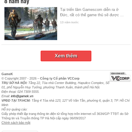
8 năm nay
Tại triển lãm Gamescom diễn ra ở
Đức, rất có thể game thủ sẽ được ...
13 năm trước
Xem thêm
GameK
© Copyright 2007 - 2026 –
Công ty Cổ phần VCCorp
TRỤ SỞ HÀ NỘI:
Tầng 22, Tòa nhà Center Building, Hapulico Complex, Số
01, phố Nguyễn Huy Tưởng, phường Thanh Xuân, thành phố Hà Nội.
Điện thoại: 024 7309 5555.
Email:
info@gamek.vn
VPĐD TẠI TP.HCM:
Tầng 4 Tòa nhà 123, 127 Võ Văn Tần, phường 6, quận 3, TP. Hồ Chí
Minh
Hỗ trợ quảng cáo:
Giấy phép thiết lập trang thông tin điện tử tổng hợp trên internet số 3634/GP-TTĐT do Sở
Thông tin và Truyền thông TP Hà Nội cấp ngày 06/09/2017
Chính sách bảo mật