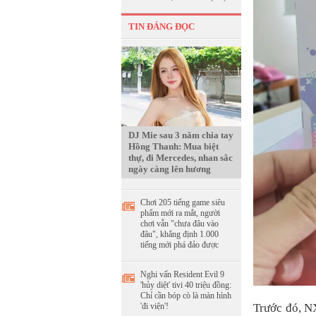
TIN ĐÁNG ĐỌC
DJ Mie sau 3 năm chia tay
Hồng Thanh: Mua biệt
thự, đi Mercedes, nhan sắc
ngày càng lên hương
Chơi 205 tiếng game siêu
phẩm mới ra mắt, người
chơi vẫn "chưa đâu vào
đâu", khẳng định 1.000
tiếng mới phá đảo được
Nghi vấn Resident Evil 9
'hủy diệt' tivi 40 triệu đồng:
Chỉ cần bóp cò là màn hình
'đi viện'!
Trước đó, N