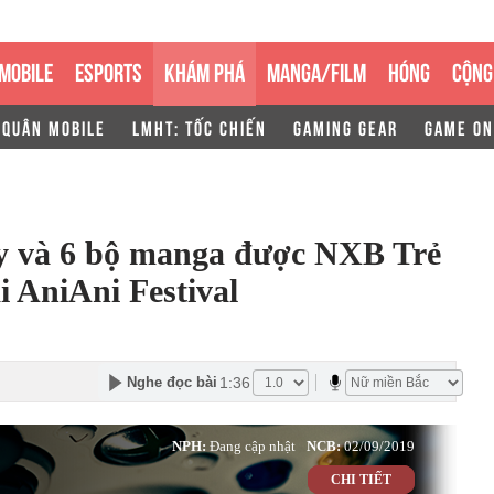
MOBILE
ESPORTS
KHÁM PHÁ
MANGA/FILM
HÓNG
CỘNG
 QUÂN MOBILE
LMHT: TỐC CHIẾN
GAMING GEAR
GAME ON
y và 6 bộ manga được NXB Trẻ
i AniAni Festival
1:36
Nghe đọc bài
NPH:
Đang cập nhật
NCB:
02/09/2019
CHI TIẾT