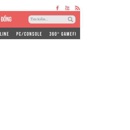
 ĐỒNG
LINE
PC/CONSOLE
360° GAMEFI