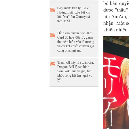
bố bản quyề
Giọt nước tràn ly: BLV
được "thầu"
Hoàng Luân xóa bài xin
hội AniAni,
lỗi, "var" fan Gumayusi
trên MXH
nhận. Một số
khiến nhiều
Đỉnh cao huyền học 2026:
Card đồ họa 'đột tử', game
thủ ném luôn vào lò nướng
và cái kết khiến chuyên gia
cũng phải ngả mũ!
Tranh cãi nảy lửa toàn cầu:
Dragon Ball lộ tạo hình
Son Goku lúc về già, fan
khóc ròng hét lên "quá vô
lý"