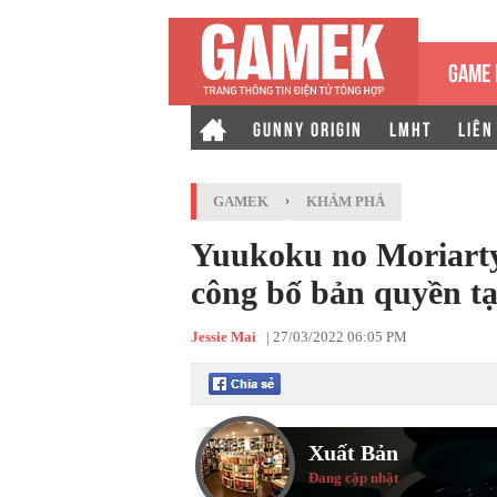
GAME 
GUNNY ORIGIN
LMHT
LIÊN
GAMEK
›
KHÁM PHÁ
Yuukoku no Moriart
công bố bản quyền tạ
Jessie Mai
|
27/03/2022 06:05 PM
Xuất Bản
Đang cập nhật