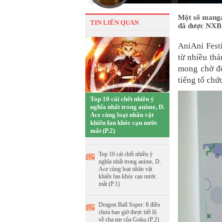
Một số manga
TIN LIÊN QUAN
đã được NXB 
AniAni Fest
từ nhiều th
mong chờ đế
tiếng tổ chứ
Top 10 cái chết nhiều ý
nghĩa nhất trong anime, D.
Ace cùng loạt nhân vật
khiến fan khóc cạn nước
mắt (P.2)
Top 10 cái chết nhiều ý
nghĩa nhất trong anime, D.
Ace cùng loạt nhân vật
khiến fan khóc cạn nước
mắt (P.1)
Dragon Ball Super: 8 điều
chưa bao giờ được tiết lộ
về cha mẹ của Goku (P.2)