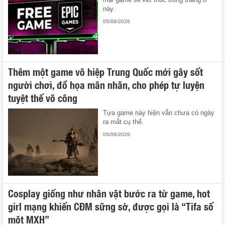
này.
05/08/2026
Thêm một game võ hiệp Trung Quốc mới gây sốt
người chơi, đồ họa mãn nhãn, cho phép tự luyện
tuyệt thế võ công
Tựa game này hiện vẫn chưa có ngày
ra mắt cụ thể.
05/08/2026
Cosplay giống như nhân vật bước ra từ game, hot
girl mạng khiến CĐM sững sờ, được gọi là “Tifa số
một MXH”