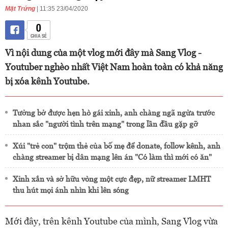
Mặt Trứng
| 11:35 23/04/2020
0
CHIA SẺ
Vì nội dung của một vlog mới đây mà Sang Vlog -
Youtuber nghèo nhất Việt Nam hoàn toàn có khả năng
bị xóa kênh Youtube.
Tưởng bở được hẹn hò gái xinh, anh chàng ngã ngửa trước
nhan sắc "người tình trên mạng" trong lần đầu gặp gỡ
Xúi "trẻ con" trộm thẻ của bố mẹ để donate, follow kênh, anh
chàng streamer bị dân mạng lên án "Có làm thì mới có ăn"
Xinh xắn và sở hữu vòng một cực đẹp, nữ streamer LMHT
thu hút mọi ánh nhìn khi lên sóng
Mới đây, trên kênh Youtube của mình, Sang Vlog vừa