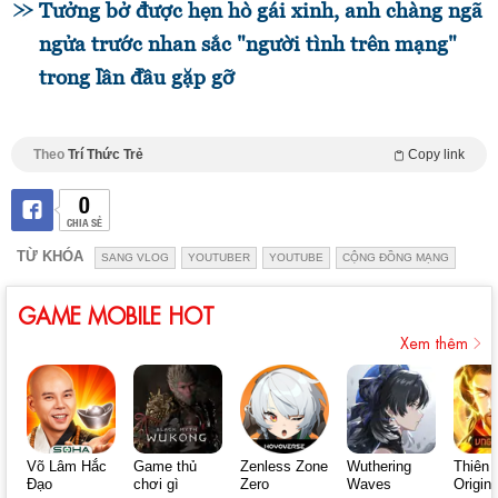
Tưởng bở được hẹn hò gái xinh, anh chàng ngã
ngửa trước nhan sắc "người tình trên mạng"
trong lần đầu gặp gỡ
Theo
Trí Thức Trẻ
Copy link
0
CHIA SẺ
TỪ KHÓA
SANG VLOG
YOUTUBER
YOUTUBE
CỘNG ĐỒNG MẠNG
GAME MOBILE HOT
Xem thêm
Võ Lâm Hắc
Game thủ
Zenless Zone
Wuthering
Thiên 
Đạo
chơi gì
Zero
Waves
Origin