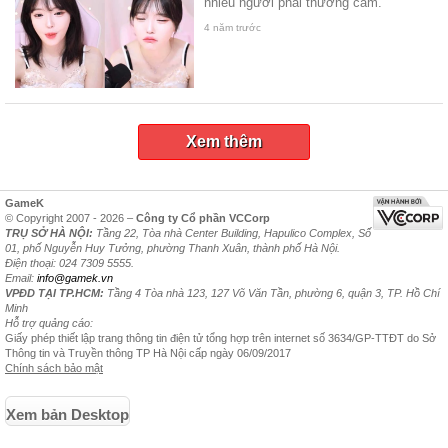
nhiều người phải thương cảm.
4 năm trước
Xem thêm
GameK
© Copyright 2007 - 2026 –
Công ty Cổ phần VCCorp
TRỤ SỞ HÀ NỘI:
Tầng 22, Tòa nhà Center Building, Hapulico Complex, Số
01, phố Nguyễn Huy Tưởng, phường Thanh Xuân, thành phố Hà Nội.
Điện thoại: 024 7309 5555.
Email:
info@gamek.vn
VPĐD TẠI TP.HCM:
Tầng 4 Tòa nhà 123, 127 Võ Văn Tần, phường 6, quận 3, TP. Hồ Chí
Minh
Hỗ trợ quảng cáo:
Giấy phép thiết lập trang thông tin điện tử tổng hợp trên internet số 3634/GP-TTĐT do Sở
Thông tin và Truyền thông TP Hà Nội cấp ngày 06/09/2017
Chính sách bảo mật
Xem bản Desktop