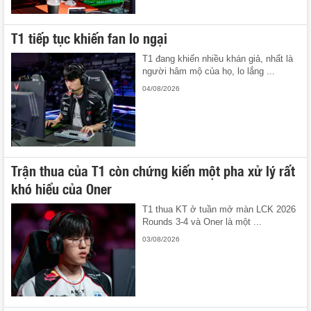
T1 tiếp tục khiến fan lo ngại
T1 đang khiến nhiều khán giả, nhất là
người hâm mộ của họ, lo lắng ...
04/08/2026
Trận thua của T1 còn chứng kiến một pha xử lý rất
khó hiểu của Oner
T1 thua KT ở tuần mở màn LCK 2026
Rounds 3-4 và Oner là một ...
03/08/2026