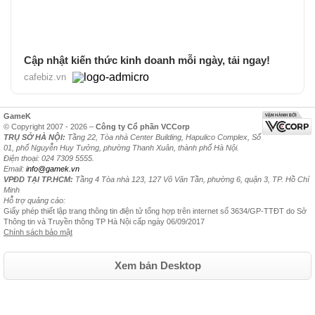
Cập nhật kiến thức kinh doanh mỗi ngày, tải ngay!
cafebiz.vn
GameK
© Copyright 2007 - 2026 –
Công ty Cổ phần VCCorp
TRỤ SỞ HÀ NỘI:
Tầng 22, Tòa nhà Center Building, Hapulico Complex, Số
01, phố Nguyễn Huy Tưởng, phường Thanh Xuân, thành phố Hà Nội.
Điện thoại: 024 7309 5555.
Email:
info@gamek.vn
VPĐD TẠI TP.HCM:
Tầng 4 Tòa nhà 123, 127 Võ Văn Tần, phường 6, quận 3, TP. Hồ Chí
Minh
Hỗ trợ quảng cáo:
Giấy phép thiết lập trang thông tin điện tử tổng hợp trên internet số 3634/GP-TTĐT do Sở
Thông tin và Truyền thông TP Hà Nội cấp ngày 06/09/2017
Chính sách bảo mật
Xem bản Desktop