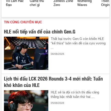
Võ Lâm Hắc
Game thủ
Zenless Zone
Wuthering
Thiên 
Đạo
chơi gì
Zero
Waves
Origin
TIN CÙNG CHUYÊN MỤC
HLE nối tiếp vấn đề của chính Gen.G
Thất bại trước Gen.G còn khiến HLE
"kế thừa" luôn vấn đề của cựu vương
...
06/08/2026
Lịch thi đấu LCK 2026 Rounds 3-4 mới nhất: Tuần
khó khăn của HLE
HLE sẽ là đội có lịch thi đấu căng
thẳng bậc nhất tuần thứ hai ...
05/08/2026