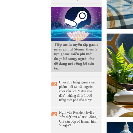
Tiếp tục là tuyển tập game
miễn phí từ Steam, thêm 5
tựa game miễn phí mới
được bổ sung, người chơi
dễ dàng mở rộng bộ sưu
tập
Chơi 205 tiếng game siêu
phẩm mới ra mắt, người
chơi vẫn "chưa đâu vào
đâu", khẳng định 1.000
tiếng mới phá đảo được
Nghi vấn Resident Evil 9
'hủy diệt' tivi 40 triệu đồng:
Chỉ cần bóp cò là màn hình
'đi viện'!