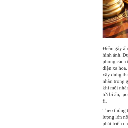
Điểm gây ấn
hình ảnh. Dựa
phong cách 
điện xa hoa,
xây dựng the
nhân trong g
khi mỗi nhân
tới bí ẩn, t
fi.
Theo thông t
lượng lớn nộ
phát triển c