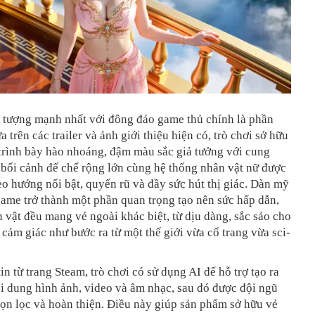
 tượng mạnh nhất với đông đảo game thủ chính là phần
 trên các trailer và ảnh giới thiệu hiện có, trò chơi sở hữu
trình bày hào nhoáng, đậm màu sắc giả tưởng với cung
 bối cảnh đế chế rộng lớn cùng hệ thống nhân vật nữ được
o hướng nổi bật, quyến rũ và đầy sức hút thị giác. Dàn mỹ
ame trở thành một phần quan trọng tạo nên sức hấp dẫn,
 vật đều mang vẻ ngoài khác biệt, từ dịu dàng, sắc sảo cho
ạo cảm giác như bước ra từ một thế giới vừa cổ trang vừa sci-
in từ trang Steam, trò chơi có sử dụng AI để hỗ trợ tạo ra
i dung hình ảnh, video và âm nhạc, sau đó được đội ngũ
họn lọc và hoàn thiện. Điều này giúp sản phẩm sở hữu vẻ