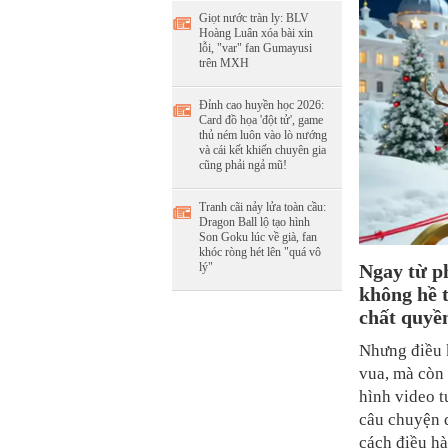
Giọt nước tràn ly: BLV
Hoàng Luân xóa bài xin
lỗi, "var" fan Gumayusi
trên MXH
Đỉnh cao huyền học 2026:
Card đồ họa 'đột tử', game
thủ ném luôn vào lò nướng
và cái kết khiến chuyên gia
cũng phải ngả mũ!
Tranh cãi nảy lửa toàn cầu:
Dragon Ball lộ tạo hình
Son Goku lúc về già, fan
khóc ròng hét lên "quá vô
Ngay từ ph
lý"
không hề 
chất quyền
Nhưng điều 
vua, mà còn
hình video t
câu chuyện d
cách điều hà