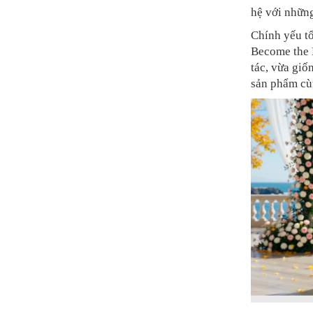
hệ với những
Chính yếu t
Become the 
tác, vừa giố
sản phẩm cùn