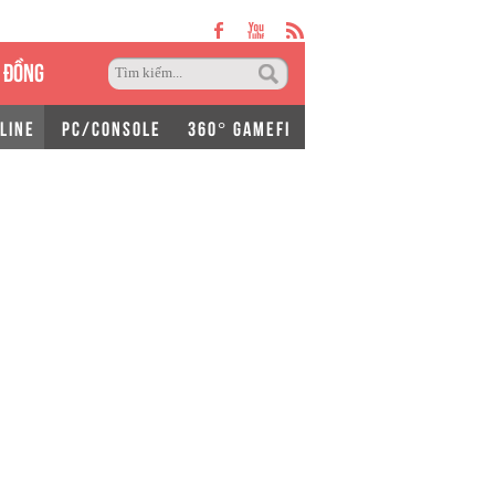
 ĐỒNG
LINE
PC/CONSOLE
360° GAMEFI