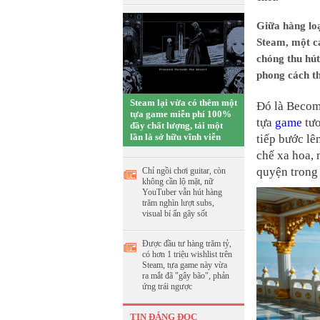
Giữa hàng loạ
Steam, một cá
chóng thu hú
phong cách th
Steam lại vừa có thêm một
Đó là Becom
tựa game miễn phí 100%
tựa
game
tươ
đầy chất lượng, tải một
lần là sở hữu vĩnh viễn
tiếp bước lê
chế xa hoa, 
quyện trong
Chỉ ngồi chơi guitar, còn
không cần lộ mặt, nữ
YouTuber vẫn hút hàng
trăm nghìn lượt subs,
visual bí ẩn gây sốt
Được đầu tư hàng trăm tỷ,
có hơn 1 triệu wishlist trên
Steam, tựa game này vừa
ra mắt đã "gây bão", phản
ứng trái ngược
TIN ĐÁNG ĐỌC