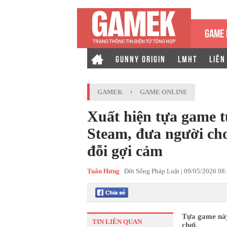
GAME 
GUNNY ORIGIN
LMHT
LIÊN
GAMEK
›
GAME ONLINE
Xuất hiện tựa game t
Steam, đưa người ch
đỗi gợi cảm
Tuấn Hưng
Đời Sống Pháp Luật |
09/05/2026 08
Tựa game này 
TIN LIÊN QUAN
chơi.