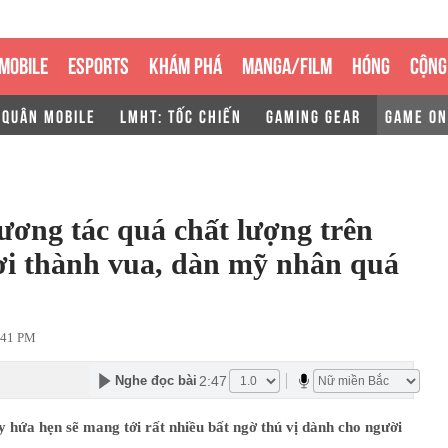
MOBILE
ESPORTS
KHÁM PHÁ
MANGA/FILM
HÓNG
CỘNG
 QUÂN MOBILE
LMHT: TỐC CHIẾN
GAMING GEAR
GAME ON
ương tác quá chất lượng trên
ơi thành vua, dàn mỹ nhân quá
:41 PM
2:47
Nghe đọc bài
hứa hẹn sẽ mang tới rất nhiều bất ngờ thú vị dành cho người