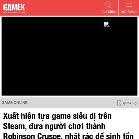
TÌM KIẾM
MỞ RỘNG
GAME ONLINE
QUAY LẠI
Xuất hiện tựa game siêu dị trên
Steam, đưa người chơi thành
Robinson Crusoe, nhặt rác để sinh tồn