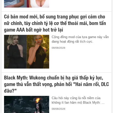
Có bản mod mới, bổ sung trang phục gợi cảm cho
nữ chính, tùy chỉnh tỷ lệ cơ thể thoải mái, bom tấn
game AAA bất ngờ hot trở lại
Cộng đồng mod của tựa game này vẫn
đang hoạt động rất tích cực.
08/08/2026
Black Myth: Wukong chuẩn bị hạ giá thấp kỷ lục,
game thủ vẫn thất vọng, phản hồi "Hai năm rồi, DLC
đâu?"
Câu hỏi này cũng là nỗi niềm của
không ít fan hâm mộ Black Myth: ...
08/08/2026