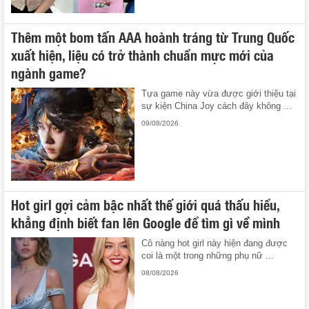
Thêm một bom tấn AAA hoành tráng từ Trung Quốc
xuất hiện, liệu có trở thành chuẩn mực mới của
ngành game?
Tựa game này vừa được giới thiệu tại
sự kiện China Joy cách đây không ...
09/08/2026
Hot girl gợi cảm bậc nhất thế giới quá thấu hiểu,
khẳng định biết fan lên Google để tìm gì về mình
Cô nàng hot girl này hiện đang được
coi là một trong những phụ nữ ...
08/08/2026