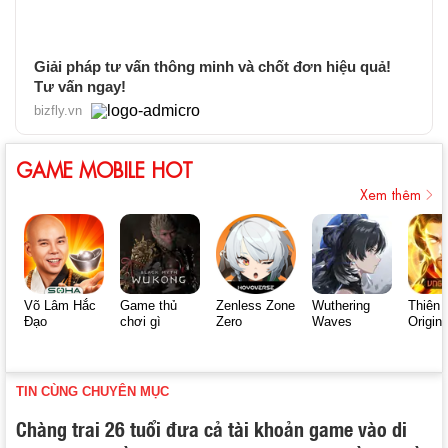
Giải pháp tư vấn thông minh và chốt đơn hiệu quả!
Tư vấn ngay!
bizfly.vn
GAME MOBILE HOT
Xem thêm
Võ Lâm Hắc
Game thủ
Zenless Zone
Wuthering
Thiên 
Đạo
chơi gì
Zero
Waves
Origin
TIN CÙNG CHUYÊN MỤC
Chàng trai 26 tuổi đưa cả tài khoản game vào di