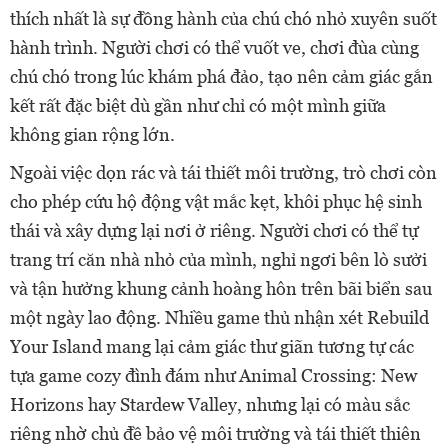
thích nhất là sự đồng hành của chú chó nhỏ xuyên suốt
hành trình. Người chơi có thể vuốt ve, chơi đùa cùng
chú chó trong lúc khám phá đảo, tạo nên cảm giác gắn
kết rất đặc biệt dù gần như chỉ có một mình giữa
không gian rộng lớn.
Ngoài việc dọn rác và tái thiết môi trường, trò chơi còn
cho phép cứu hộ động vật mắc kẹt, khôi phục hệ sinh
thái và xây dựng lại nơi ở riêng. Người chơi có thể tự
trang trí căn nhà nhỏ của mình, nghỉ ngơi bên lò sưởi
và tận hưởng khung cảnh hoàng hôn trên bãi biển sau
một ngày lao động. Nhiều game thủ nhận xét Rebuild
Your Island mang lại cảm giác thư giãn tương tự các
tựa game cozy đình đám như Animal Crossing: New
Horizons hay Stardew Valley, nhưng lại có màu sắc
riêng nhờ chủ đề bảo vệ môi trường và tái thiết thiên