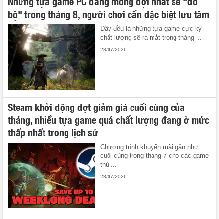
Những tựa game PC đáng mong đợi nhất sẽ "đổ
bộ" trong tháng 8, người chơi cần đặc biệt lưu tâm
Đây đều là những tựa game cực kỳ
chất lượng sẽ ra mắt trong tháng ...
28/07/2026
Steam khởi động đợt giảm giá cuối cùng của
tháng, nhiều tựa game quá chất lượng đang ở mức
thấp nhất trong lịch sử
Chương trình khuyến mãi gần như
cuối cùng trong tháng 7 cho các game
thủ ...
28/07/2026