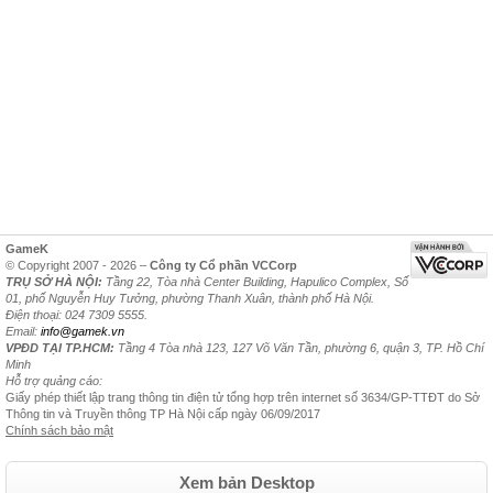
GameK
© Copyright 2007 - 2026 –
Công ty Cổ phần VCCorp
TRỤ SỞ HÀ NỘI:
Tầng 22, Tòa nhà Center Building, Hapulico Complex, Số
01, phố Nguyễn Huy Tưởng, phường Thanh Xuân, thành phố Hà Nội.
Điện thoại: 024 7309 5555.
Email:
info@gamek.vn
VPĐD TẠI TP.HCM:
Tầng 4 Tòa nhà 123, 127 Võ Văn Tần, phường 6, quận 3, TP. Hồ Chí
Minh
Hỗ trợ quảng cáo:
Giấy phép thiết lập trang thông tin điện tử tổng hợp trên internet số 3634/GP-TTĐT do Sở
Thông tin và Truyền thông TP Hà Nội cấp ngày 06/09/2017
Chính sách bảo mật
Xem bản Desktop