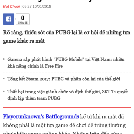
Nút Chuối
| 09:27 10/01/2018
0
CHIA SẺ
Rõ ràng, thiếu sót của PUBG lại là cơ hội để những tựa
game khác ra mắt
Garena sắp phát hành "PUBG Mobile" tại Việt Nam: nhiều
khả năng chính là Free Fire
Tổng kết Steam 2017: PUBG và phần còn lại của thế giới
Thất bại trong việc giành chức vô địch thế giới, SKT T1 quyết
định lập thêm team PUBG
Playerunknown's Battlegrounds
kể từ khi ra mắt đã
không phải là một tựa game dễ chơi dễ trúng thưởng
như nhiều game online khác. Những trận đấu súng