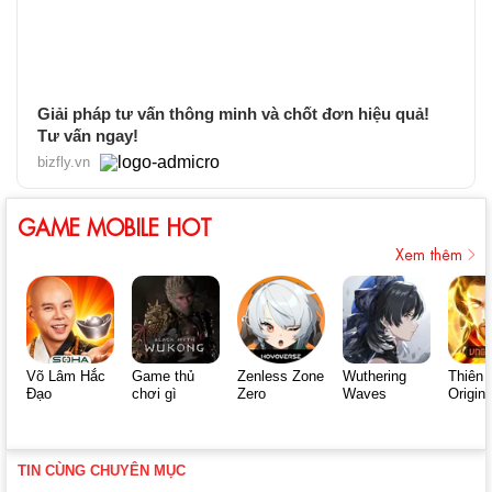
Giải pháp tư vấn thông minh và chốt đơn hiệu quả!
Tư vấn ngay!
bizfly.vn
GAME MOBILE HOT
Xem thêm
Võ Lâm Hắc
Game thủ
Zenless Zone
Wuthering
Thiên 
Đạo
chơi gì
Zero
Waves
Origin
TIN CÙNG CHUYÊN MỤC