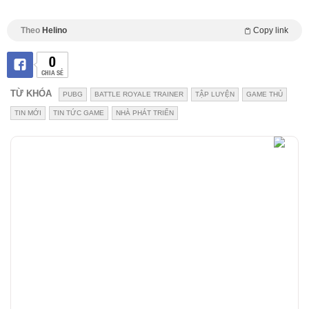
Theo
Helino
Copy link
0
CHIA SẺ
TỪ KHÓA
PUBG
BATTLE ROYALE TRAINER
TẬP LUYỆN
GAME THỦ
TIN MỚI
TIN TỨC GAME
NHÀ PHÁT TRIỂN