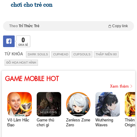
chơi cho trẻ con
Theo
Trí Thức Trẻ
Copy link
0
CHIA SẺ
TỪ KHÓA
DARK SOULS
CUPHEAD
CUPSOULS
THẬP NIÊN 80
ĐỒ HỌA HOẠT HÌNH
GAME MOBILE HOT
Xem thêm
Võ Lâm Hắc
Game thủ
Zenless Zone
Wuthering
Thiên 
Đạo
chơi gì
Zero
Waves
Origin