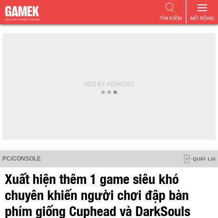
TÌM KIẾM
MỞ RỘNG
PC/CONSOLE
QUAY LẠI
Xuất hiện thêm 1 game siêu khó
chuyên khiến người chơi đập bàn
phím giống Cuphead và DarkSouls