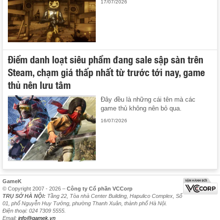
17/07/2026
Điểm danh loạt siêu phẩm đang sale sập sàn trên
Steam, chạm giá thấp nhất từ trước tới nay, game
thủ nên lưu tâm
Đây đều là những cái tên mà các
game thủ không nên bỏ qua.
16/07/2026
GameK
© Copyright 2007 - 2026 –
Công ty Cổ phần VCCorp
TRỤ SỞ HÀ NỘI:
Tầng 22, Tòa nhà Center Building, Hapulico Complex, Số
01, phố Nguyễn Huy Tưởng, phường Thanh Xuân, thành phố Hà Nội.
Điện thoại: 024 7309 5555.
Email:
info@gamek.vn