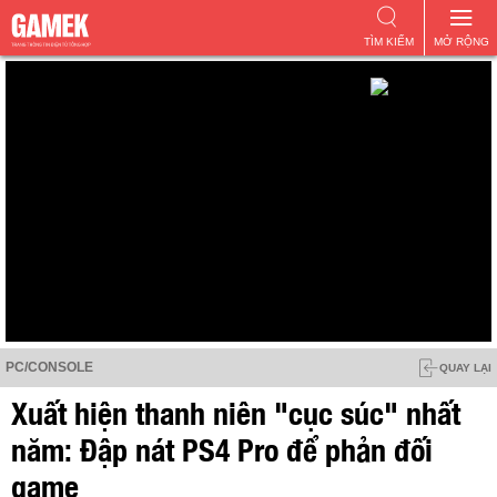
TÌM KIẾM
MỞ RỘNG
PC/CONSOLE
QUAY LẠI
Xuất hiện thanh niên "cục súc" nhất
năm: Đập nát PS4 Pro để phản đối
game