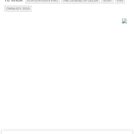
TỪ KHÓA
PLAYSTATION 4 PRO
THE LEGEND OF ZELDA
SONY
PS4
CHINAJOY 2019