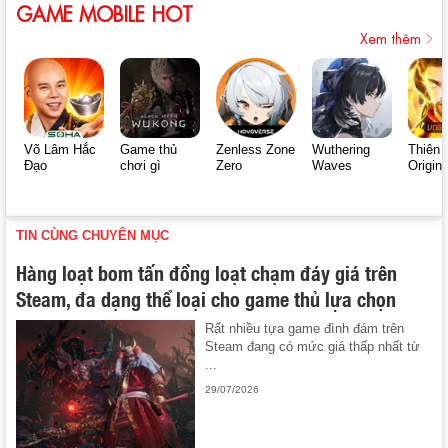
GAME MOBILE HOT
Xem thêm
Võ Lâm Hắc
Game thủ
Zenless Zone
Wuthering
Thiên 
Đạo
chơi gì
Zero
Waves
Origin
TIN CÙNG CHUYÊN MỤC
Hàng loạt bom tấn đồng loạt chạm đáy giá trên
Steam, đa dạng thể loại cho game thủ lựa chọn
Rất nhiều tựa game đình đám trên
Steam đang có mức giá thấp nhất từ
...
29/07/2026