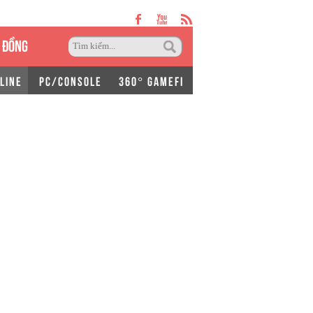
 ĐỒNG
LINE
PC/CONSOLE
360° GAMEFI