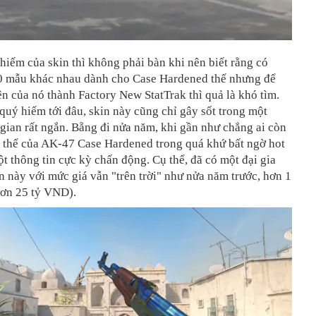
iếm của skin thì không phải bàn khi nên biết rằng có
 mẫu khác nhau dành cho Case Hardened thế nhưng để
ện của nó thành Factory New StatTrak thì quả là khó tìm.
quý hiếm tới đâu, skin này cũng chỉ gây sốt trong một
gian rất ngắn. Bẵng đi nửa năm, khi gần như chẳng ai còn
n thể của AK-47 Case Hardened trong quá khứ bất ngờ hot
một thông tin cực kỳ chấn động. Cụ thể, đã có một đại gia
n này với mức giá vẫn "trên trời" như nửa năm trước, hơn 1
hơn 25 tỷ VND).