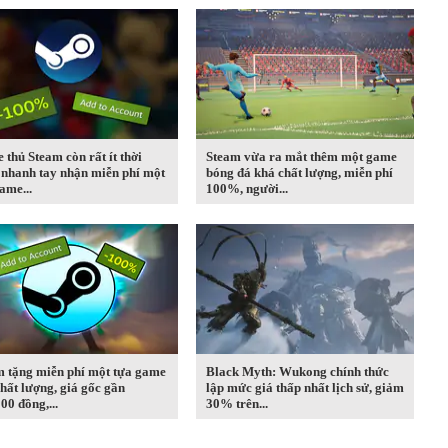
thủ Steam còn rất ít thời
Steam vừa ra mắt thêm một game
 nhanh tay nhận miễn phí một
bóng đá khá chất lượng, miễn phí
ame...
100%, người...
m tặng miễn phí một tựa game
Black Myth: Wukong chính thức
hất lượng, giá gốc gần
lập mức giá thấp nhất lịch sử, giảm
00 đồng,...
30% trên...