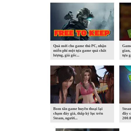
Quà mới cho game thủ PC, nhận
Game 
miễn phí một tựa game quá chất
gian,
lượng, giá gốc...
tựa g
Bom tấn game huyền thoại lại
Stea
chạm đáy giá, thấp kỷ lục trên
đầy c
Steam, người...
200.0