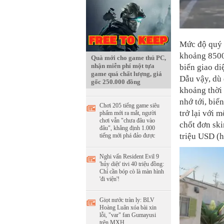
Mức độ quý h
khoảng 8500
Quà mới cho game thủ PC,
nhận miễn phí một tựa
biến giao di
game quá chất lượng, giá
Dẫu vậy, dù 
gốc 250.000 đồng
khoảng thời 
nhớ tới, biế
Chơi 205 tiếng game siêu
trở lại với 
phẩm mới ra mắt, người
chơi vẫn "chưa đâu vào
chốt đơn ski
đâu", khẳng định 1.000
triệu USD (
tiếng mới phá đảo được
Nghi vấn Resident Evil 9
'hủy diệt' tivi 40 triệu đồng:
Chỉ cần bóp cò là màn hình
'đi viện'!
Giọt nước tràn ly: BLV
Hoàng Luân xóa bài xin
lỗi, "var" fan Gumayusi
trên MXH