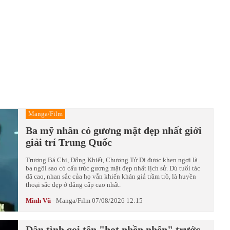
Manga/Film
Ba mỹ nhân có gương mặt đẹp nhất giới
giải trí Trung Quốc
Trương Bá Chi, Đổng Khiết, Chương Tử Di được khen ngợi là
ba ngôi sao có cấu trúc gương mặt đẹp nhất lịch sử. Dù tuổi tác
đã cao, nhan sắc của họ vẫn khiến khán giả trầm trồ, là huyền
thoại sắc đẹp ở đẳng cấp cao nhất.
Minh Vũ
-
Manga/Film
07/08/2026 12:15
Dân tình gọi tên "hot nhền nhện" trước