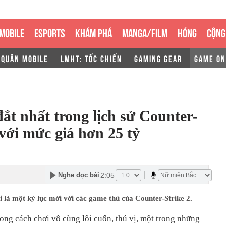
MOBILE
ESPORTS
KHÁM PHÁ
MANGA/FILM
HÓNG
CỘNG
 QUÂN MOBILE
LMHT: TỐC CHIẾN
GAMING GEAR
GAME ON
ắt nhất trong lịch sử Counter-
 với mức giá hơn 25 tỷ
2:05
Nghe đọc bài
i là một kỷ lục mới với các game thủ của Counter-Strike 2.
ng cách chơi vô cùng lôi cuốn, thú vị, một trong những