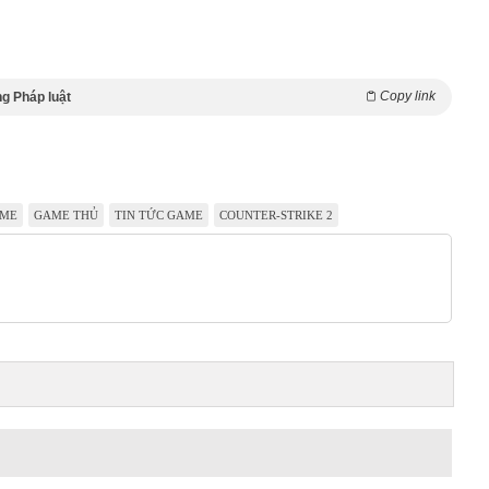
Copy link
g Pháp luật
ME
GAME THỦ
TIN TỨC GAME
COUNTER-STRIKE 2