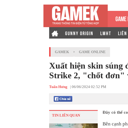
GAME 
GUNNY ORIGIN
LMHT
LIÊN
GAMEK
›
GAME ONLINE
Xuất hiện skin súng đ
Strike 2, "chốt đơn"
Tuấn Hưng
|
06/06/2024 02:52 PM
Đây có thể co
TIN LIÊN QUAN
Bên cạnh pho