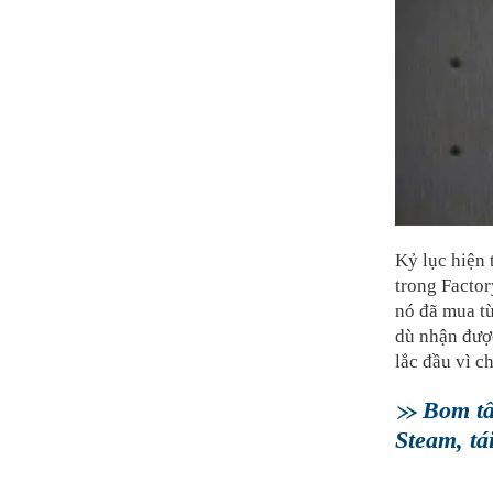
Kỷ lục hiện
trong Factor
nó đã mua t
dù nhận được
lắc đầu vì ch
Bom tấ
Steam, tá