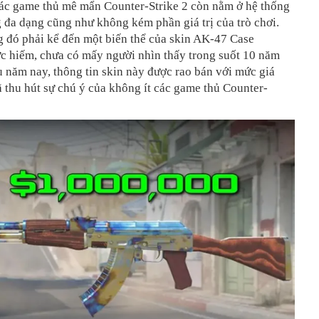
các game thủ mê mẩn Counter-Strike 2 còn nằm ở hệ thống
 đa dạng cũng như không kém phần giá trị của trò chơi.
g đó phải kể đến một biến thể của skin AK-47 Case
c hiếm, chưa có mấy người nhìn thấy trong suốt 10 năm
 năm nay, thông tin skin này được rao bán với mức giá
đã thu hút sự chú ý của không ít các game thủ Counter-