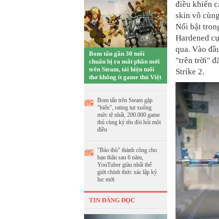
điều khiến 
skin vô cùng
Nổi bật tron
Hardened cự
qua. Vào đầu
Bom tấn gần 30 tuổi
"trên trời" 
chuẩn bị ra mắt phần mới
trên Steam, tái hiện tuổi
Strike 2.
thơ không ít game thủ Việt
Bom tấn trên Steam gặp
"biến", rating tụt xuống
mức tệ nhất, 200.000 game
thủ cùng ký tên đòi hỏi một
điều
"Báo thù" thành công cho
bạn thân sau 6 năm,
YouTuber giàu nhất thế
giới chính thức xác lập kỷ
lục mới
TIN ĐÁNG ĐỌC