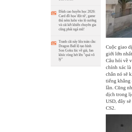
Đỉnh cao huyền học 2026:
Card đồ họa 'đột tử', game
thủ ném luôn vào lò nướng
và cái kết khiến chuyên gia
cũng phải ngả mũ!
Tranh cãi nảy lửa toàn cầu:
Dragon Ball lộ tạo hình
Cuộc giao d
Son Goku lúc về già, fan
giới lớn nhấ
khóc ròng hét lên "quá vô
lý"
Câu hỏi về v
chính xác là
chắn nó sẽ k
tiếng khẳng 
lần. Cũng nh
dịch trong l
USD, đây sẽ 
CS2.