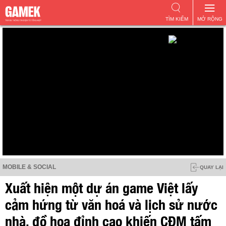
TÌM KIẾM
MỞ RỘNG
MOBILE & SOCIAL
QUAY LẠI
Xuất hiện một dự án game Việt lấy
cảm hứng từ văn hoá và lịch sử nước
nhà, đồ hoạ đỉnh cao khiến CĐM tấm