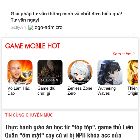
Giải pháp tư vấn thông minh và chốt đơn hiệu quả!
Tư vấn ngay!
bizfly.vn
GAME MOBILE HOT
Xem thêm
Võ Lâm Hắc
Game thủ
Zenless Zone
Wuthering
Thiên 
Đạo
chơi gì
Zero
Waves
Origin
TIN CÙNG CHUYÊN MỤC
Thực hành giáo án học từ "tóp tóp", game thủ Liên
Quân "ôm mặt" cay cú vì bị NPH khóa acc nửa