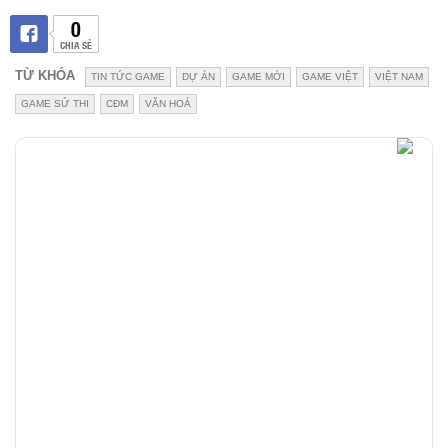
0
CHIA SẺ
TỪ KHÓA
TIN TỨC GAME
DỰ ÁN
GAME MỚI
GAME VIỆT
VIỆT NAM
GAME SỬ THI
CĐM
VĂN HOÁ