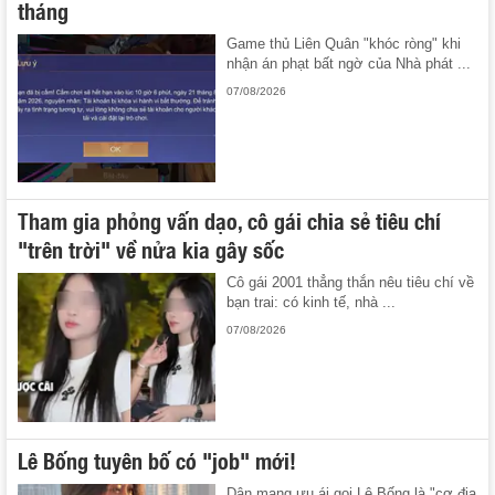
tháng
Game thủ Liên Quân "khóc ròng" khi
nhận án phạt bất ngờ của Nhà phát ...
07/08/2026
Tham gia phỏng vấn dạo, cô gái chia sẻ tiêu chí
"trên trời" về nửa kia gây sốc
Cô gái 2001 thẳng thắn nêu tiêu chí về
bạn trai: có kinh tế, nhà ...
07/08/2026
Lê Bống tuyên bố có "job" mới!
Dân mạng ưu ái gọi Lê Bống là "cơ địa