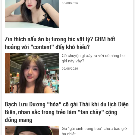
06/08/2026
Zin thích nấu ăn bị tương tác vật lý? CĐM hốt
hoảng với "content" đầy khó hiểu?
Có chuyện gì xảy ra với cô nàng hot
girl này vậy?
06/08/2026
Bạch Lưu Dương "hóa" cô gái Thái khi du lịch Điện
Biên, nhan sắc trong trẻo làm "tan chảy" cộng
đồng mạng
Gu "gái xinh trong trẻo" chưa bao giờ
hạ nhiệt.