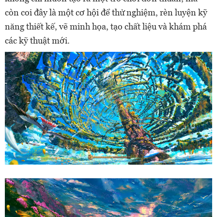
còn coi đây là một cơ hội để thử nghiệm, rèn luyện kỹ
năng thiết kế, vẽ minh họa, tạo chất liệu và khám phá
các kỹ thuật mới.