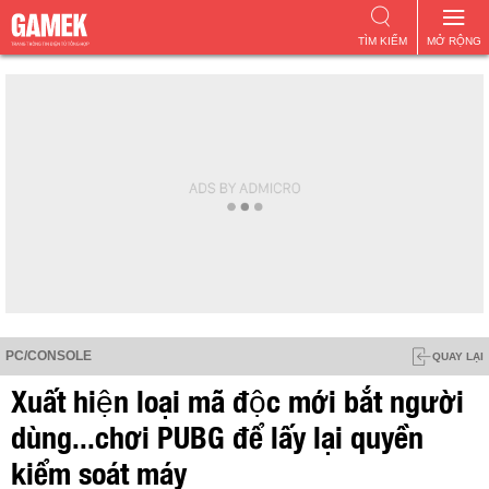
TÌM KIẾM
MỞ RỘNG
PC/CONSOLE
QUAY LẠI
Xuất hiện loại mã độc mới bắt người
dùng...chơi PUBG để lấy lại quyền
kiểm soát máy