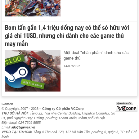
Bom tấn gần 1,4 triệu đồng nay có thể sở hữu với
giá chỉ 1USD, nhưng chỉ dành cho các game thủ
may mắn
Một deal "nhân phẩm" dành cho các
game thủ.
14/07/2026
GameK
© Copyright 2007 - 2026 –
Công ty Cổ phần VCCorp
TRỤ SỞ HÀ NỘI:
Tầng 22, Tòa nhà Center Building, Hapulico Complex, Số
01, phố Nguyễn Huy Tưởng, phường Thanh Xuân, thành phố Hà Nội.
Điện thoại: 024 7309 5555.
Email:
info@gamek.vn
VPĐD TẠI TP.HCM:
Tầng 4 Tòa nhà 123, 127 Võ Văn Tần, phường 6, quận 3, TP. Hồ Chí
Minh