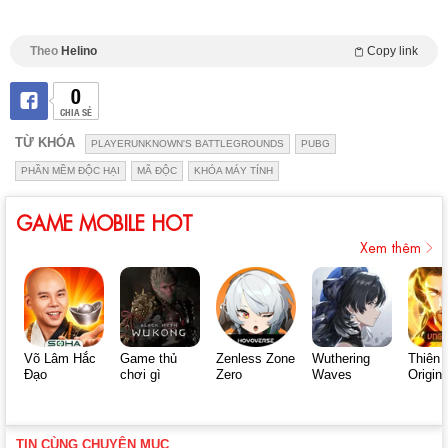
Theo
Helino
Copy link
0
CHIA SẺ
TỪ KHÓA
PLAYERUNKNOWN'S BATTLEGROUNDS
PUBG
PHẦN MỀM ĐỘC HẠI
MÃ ĐỘC
KHÓA MÁY TÍNH
GAME MOBILE HOT
Xem thêm
Võ Lâm Hắc
Game thủ
Zenless Zone
Wuthering
Thiên 
Đạo
chơi gì
Zero
Waves
Origin
TIN CÙNG CHUYÊN MỤC