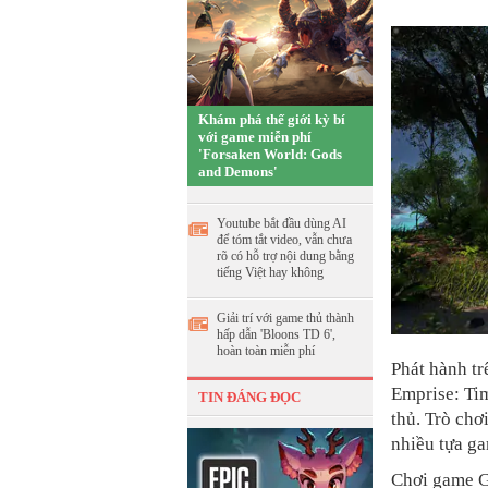
Khám phá thế giới kỳ bí
với game miễn phí
'Forsaken World: Gods
and Demons'
Youtube bắt đầu dùng AI
để tóm tắt video, vẫn chưa
rõ có hỗ trợ nội dung bằng
tiếng Việt hay không
Giải trí với game thủ thành
hấp dẫn 'Bloons TD 6',
hoàn toàn miễn phí
Phát hành tr
Emprise: Tim
TIN ĐÁNG ĐỌC
thủ. Trò chơ
nhiều tựa ga
Chơi game G