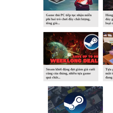
Game thủ PC tiếp tục nhận miễn
Hàng
phí hai trò chơi đầy chất lượng,
đáy g
tổng giá...
loại c
Steam khởi động đợt giảm giá cuối
Tựa 
cùng của tháng, nhiều tựa game
mắt t
quá chất...
đang 