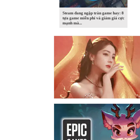
Steam đang ngập tràn game hay: 8
tựa game miễn phí và giảm giá cực
mạnh mà...