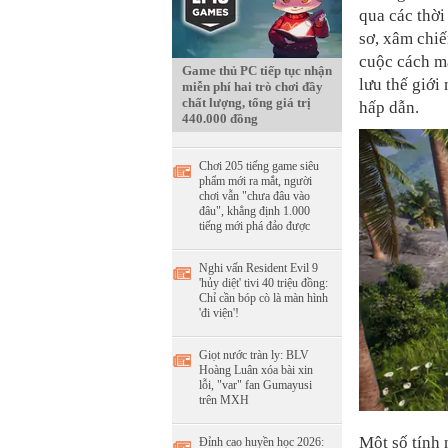
qua các thời
sơ, xâm chiế
cuộc cách m
Game thủ PC tiếp tục nhận
lưu thế giới
miễn phí hai trò chơi đầy
chất lượng, tổng giá trị
hấp dẫn.
440.000 đồng
Chơi 205 tiếng game siêu
phẩm mới ra mắt, người
chơi vẫn "chưa đâu vào
đâu", khẳng định 1.000
tiếng mới phá đảo được
Nghi vấn Resident Evil 9
'hủy diệt' tivi 40 triệu đồng:
Chỉ cần bóp cò là màn hình
'đi viện'!
Giọt nước tràn ly: BLV
Hoàng Luân xóa bài xin
lỗi, "var" fan Gumayusi
trên MXH
Một số tính
Đỉnh cao huyền học 2026: