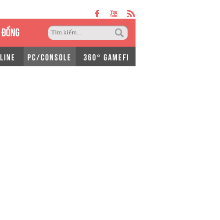
 ĐỒNG
LINE
PC/CONSOLE
360° GAMEFI