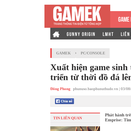
GAME 
GUNNY ORIGIN
LMHT
LIÊN
GAMEK
›
PC/CONSOLE
Xuất hiện game sinh 
triển từ thời đồ đá l
Đông Phong
phunuso.baophunuthudo.vn |
03/08
Phát hành trê
TIN LIÊN QUAN
Emprise: Time