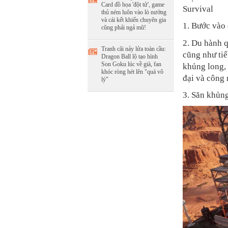
Card đồ họa 'đột tử', game
Survival
thủ ném luôn vào lò nướng
và cái kết khiến chuyên gia
1. Bước vào 
cũng phải ngả mũ!
2. Du hành q
Tranh cãi nảy lửa toàn cầu:
cũng như tiế
Dragon Ball lộ tạo hình
Son Goku lúc về già, fan
khủng long, 
khóc ròng hét lên "quá vô
đại và công 
lý"
3. Săn khủng