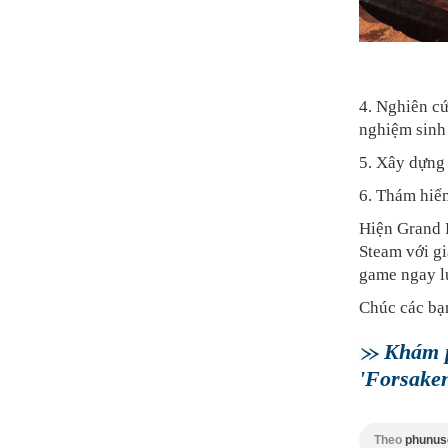
4. Nghiên cứ
nghiệm sinh
5. Xây dựng 
6. Thám hiểm
Hiện Grand 
Steam với gi
game ngay l
Chúc các bạ
Khám p
'Forsake
Theo
phunus