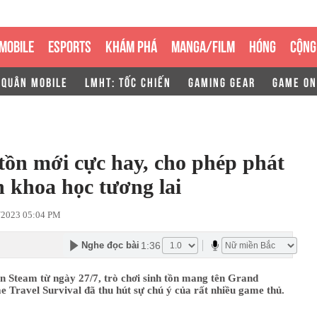
MOBILE
ESPORTS
KHÁM PHÁ
MANGA/FILM
HÓNG
CỘNG
 QUÂN MOBILE
LMHT: TỐC CHIẾN
GAMING GEAR
GAME ON
tồn mới cực hay, cho phép phát
ên khoa học tương lai
/2023 05:04 PM
1:36
Nghe đọc bài
n Steam từ ngày 27/7, trò chơi sinh tồn mang tên Grand
 Travel Survival đã thu hút sự chú ý của rất nhiều game thủ.