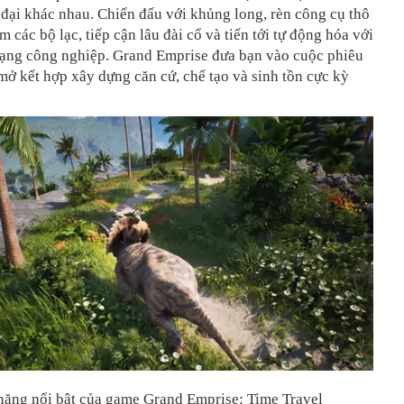
 đại khác nhau. Chiến đấu với khủng long, rèn công cụ thô
m các bộ lạc, tiếp cận lâu đài cổ và tiến tới tự động hóa với
ạng công nghiệp. Grand Emprise đưa bạn vào cuộc phiêu
 mở kết hợp xây dựng căn cứ, chế tạo và sinh tồn cực kỳ
 năng nổi bật của game Grand Emprise: Time Travel