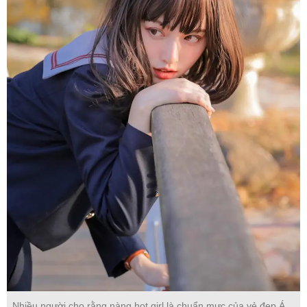
Nhiều người cho rằng nàng hot girl là chuẩn mực của vẻ đẹp Á