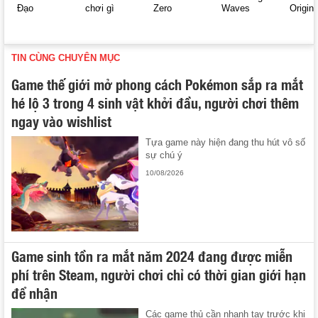
Đạo
chơi gì
Zero
Waves
Origin
TIN CÙNG CHUYÊN MỤC
Game thế giới mở phong cách Pokémon sắp ra mắt
hé lộ 3 trong 4 sinh vật khởi đầu, người chơi thêm
ngay vào wishlist
Tựa game này hiện đang thu hút vô số
sự chú ý
10/08/2026
Game sinh tồn ra mắt năm 2024 đang được miễn
phí trên Steam, người chơi chỉ có thời gian giới hạn
để nhận
Các game thủ cần nhanh tay trước khi