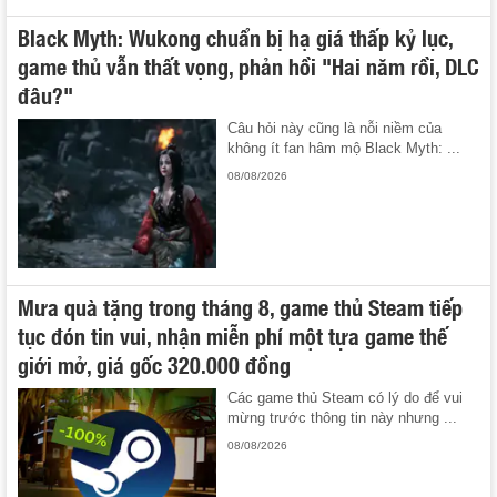
Black Myth: Wukong chuẩn bị hạ giá thấp kỷ lục,
game thủ vẫn thất vọng, phản hồi "Hai năm rồi, DLC
đâu?"
Câu hỏi này cũng là nỗi niềm của
không ít fan hâm mộ Black Myth: ...
08/08/2026
Mưa quà tặng trong tháng 8, game thủ Steam tiếp
tục đón tin vui, nhận miễn phí một tựa game thế
giới mở, giá gốc 320.000 đồng
Các game thủ Steam có lý do để vui
mừng trước thông tin này nhưng ...
08/08/2026