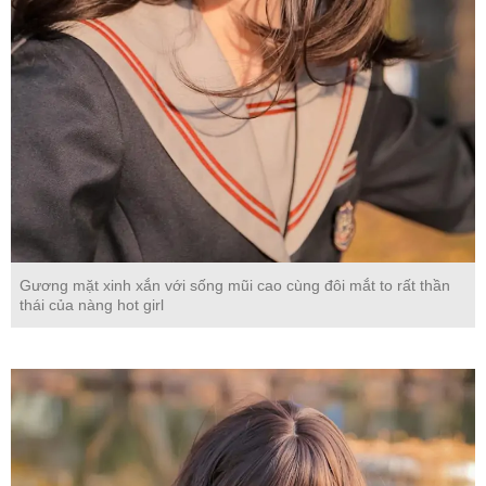
Gương mặt xinh xắn với sống mũi cao cùng đôi mắt to rất thần
thái của nàng hot girl