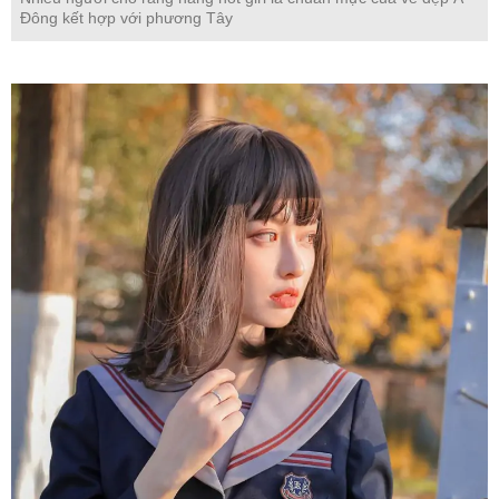
Đông kết hợp với phương Tây