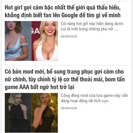
Hot girl gợi cảm bậc nhất thế giới quá thấu hiểu,
khẳng định biết fan lên Google để tìm gì về mình
Cô nàng hot girl này hiện đang được
coi là một trong những phụ nữ ...
08/08/2026
Có bản mod mới, bổ sung trang phục gợi cảm cho
nữ chính, tùy chỉnh tỷ lệ cơ thể thoải mái, bom tấn
game AAA bất ngờ hot trở lại
Cộng đồng mod của tựa game này vẫn
đang hoạt động rất tích cực.
08/08/2026