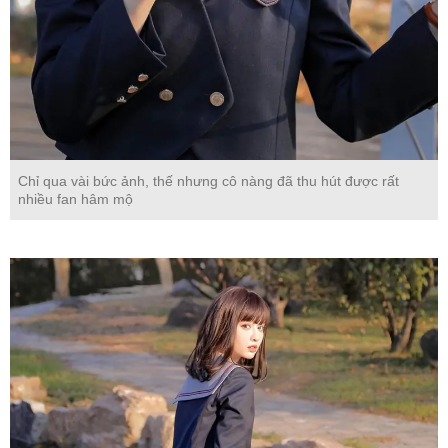
Chỉ qua vài bức ảnh, thế nhưng cô nàng đã thu hút được rất
nhiều fan hâm mộ