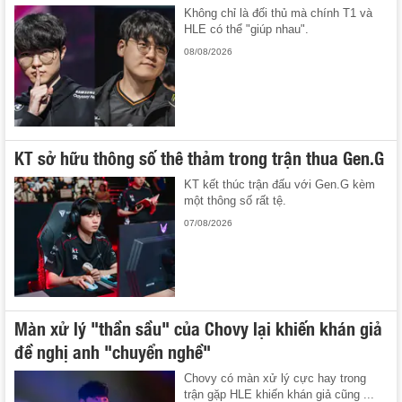
Không chỉ là đối thủ mà chính T1 và
HLE có thể "giúp nhau".
08/08/2026
KT sở hữu thông số thê thảm trong trận thua Gen.G
KT kết thúc trận đấu với Gen.G kèm
một thông số rất tệ.
07/08/2026
Màn xử lý "thần sầu" của Chovy lại khiến khán giả
đề nghị anh "chuyển nghề"
Chovy có màn xử lý cực hay trong
trận gặp HLE khiến khán giả cũng ...