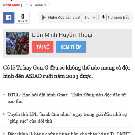
Nam Minh
| 11:16 14/04/2023
0
Nghe đọc bài
2:29
CHIA SẺ
Liên Minh Huyền Thoại
TẢI VỀ
XEM THÊM
Có lẽ T1 hay Gen.G đều sẽ không thể nào mang cả đội
hình đến ASIAD cuối năm 2023 được.
ĐTCL: Học hỏi đội hình Gnar - Thần Đồng siêu độc đáo từ
cao thủ
Tuyển thủ LPL "hack tầm nhìn" ngay trong giải đấu nhờ sự
"giúp sức" của đối thủ
Đây chính là bằng chứng hùng hồn cho thấy 'vắng T1, LMHT