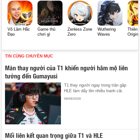
Võ Lâm Hắc
Game thủ
Zenless Zone
Wuthering
Thiên 
Đạo
chơi gì
Zero
Waves
Origin
TIN CÙNG CHUYÊN MỤC
Màn thay người của T1 khiến người hâm mộ liên
tưởng đến Gumayusi
T1 thay người ngay trong trận gặp
HLE làm dấy lên nhiều tranh cãi.
08/08/2026
Mối liên kết quan trọng giữa T1 và HLE