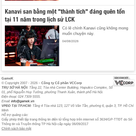
Kanavi san bằng một "thành tích" đáng quên tồn
tại 11 năm trong lịch sử LCK
Có lẽ chính Kanavi cũng không mong
muốn chuyện này.
04/08/2026
GameK
© Copyright 2007 - 2026 –
Công ty Cổ phần VCCorp
TRỤ SỞ HÀ NỘI:
Tầng 22, Tòa nhà Center Building, Hapulico Complex, Số
01, phố Nguyễn Huy Tưởng, phường Thanh Xuân, thành phố Hà Nội.
Điện thoại: 024 7309 5555.
Email:
info@gamek.vn
VPĐD TẠI TP.HCM:
Tầng 4 Tòa nhà 123, 127 Võ Văn Tần, phường 6, quận 3, TP. Hồ Chí
Minh
Hỗ trợ quảng cáo:
Giấy phép thiết lập trang thông tin điện tử tổng hợp trên internet số 3634/GP-TTĐT do Sở
Thông tin và Truyền thông TP Hà Nội cấp ngày 06/09/2017
Chính sách bảo mật