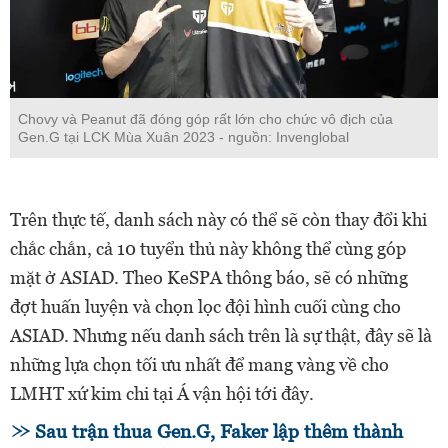
Chovy và Peanut đã đóng góp rất lớn cho chức vô địch của
Gen.G tại LCK Mùa Xuân 2023 - nguồn: Invenglobal
Trên thực tế, danh sách này có thể sẽ còn thay đổi khi
chắc chắn, cả 10 tuyển thủ này không thể cùng góp
mặt ở ASIAD. Theo KeSPA thông báo, sẽ có những
đợt huấn luyện và chọn lọc đội hình cuối cùng cho
ASIAD. Nhưng nếu danh sách trên là sự thật, đây sẽ là
những lựa chọn tối ưu nhất để mang vàng về cho
LMHT xứ kim chi tại Á vận hội tới đây.
Sau trận thua Gen.G, Faker lập thêm thành