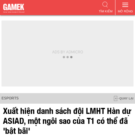
TÌM KIẾM
MỞ RỘNG
ESPORTS
QUAY LẠI
Xuất hiện danh sách đội LMHT Hàn dự
ASIAD, một ngôi sao của T1 có thể đã
'bật bãi'