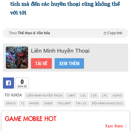
tích mà đến các huyền thoại cũng không thể
với tới
Theo
Thể thao & Văn hóa
Copy link
Liên Minh Huyền Thoại
TẢI VỀ
XEM THÊM
0
CHIA SẺ
TỪ KHÓA
LIÊN MINH HUYỀN THOẠI
LMHT
LOL
LCK
LPL
ASIAD
GEN.G
T1
FAKER
ONER
TIN LMHT
TIN LOL
ĐỘI HÌNH ASIAD 2022
GAME MOBILE HOT
Xem thêm