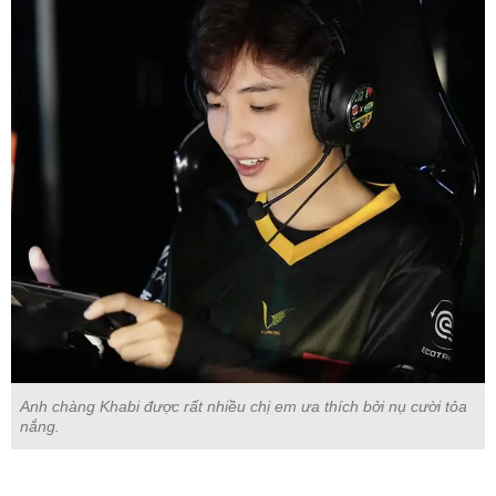
Anh chàng Khabi được rất nhiều chị em ưa thích bởi nụ cười tỏa
nắng.