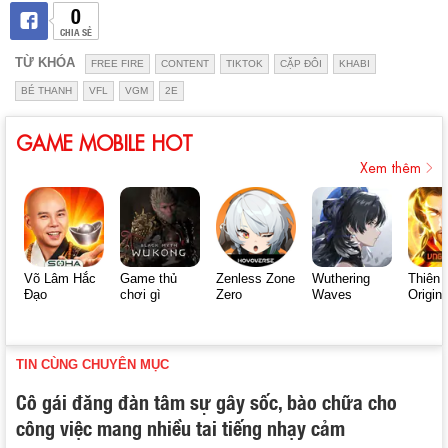
0
CHIA SẺ
TỪ KHÓA
FREE FIRE
CONTENT
TIKTOK
CẶP ĐÔI
KHABI
BÉ THANH
VFL
VGM
2E
GAME MOBILE HOT
Xem thêm
Võ Lâm Hắc
Game thủ
Zenless Zone
Wuthering
Thiên 
Đạo
chơi gì
Zero
Waves
Origin
TIN CÙNG CHUYÊN MỤC
Cô gái đăng đàn tâm sự gây sốc, bào chữa cho
công việc mang nhiều tai tiếng nhạy cảm