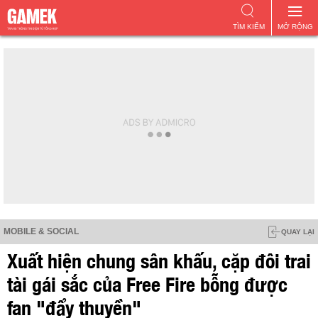
TÌM KIẾM
MỞ RỘNG
MOBILE & SOCIAL
QUAY LẠI
Xuất hiện chung sân khấu, cặp đôi trai
tài gái sắc của Free Fire bỗng được
fan "đẩy thuyền"