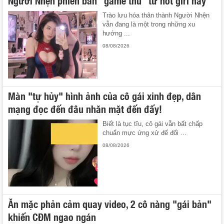
Người Nhện phiên bản "game thủ" từ hot girl này
Trào lưu hóa thân thành Người Nhện
vẫn đang là một trong những xu
hướng ...
08/08/2026
Màn "tự hủy" hình ảnh của cô gái xinh đẹp, dân
mạng đọc đến đâu nhăn mặt đến đấy!
Biết là tục tĩu, cô gái vẫn bất chấp
chuẩn mực ứng xử để đổi ...
08/08/2026
Ăn mặc phản cảm quay video, 2 cô nàng "gái bản"
khiến CĐM ngao ngán