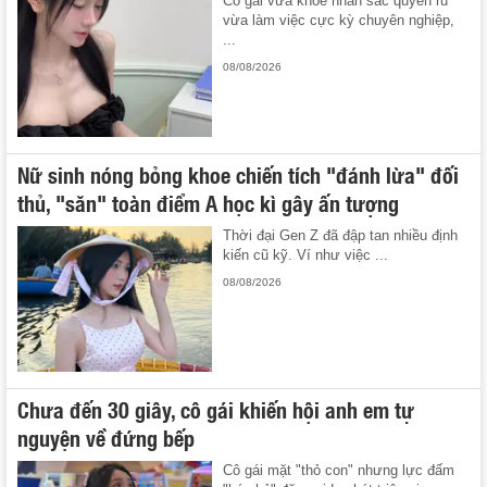
Cô gái vừa khoe nhan sắc quyến rũ
vừa làm việc cực kỳ chuyên nghiệp,
...
08/08/2026
Nữ sinh nóng bỏng khoe chiến tích "đánh lừa" đối
thủ, "săn" toàn điểm A học kì gây ấn tượng
Thời đại Gen Z đã đập tan nhiều định
kiến cũ kỹ. Ví như việc ...
08/08/2026
Chưa đến 30 giây, cô gái khiến hội anh em tự
nguyện về đứng bếp
Cô gái mặt "thỏ con" nhưng lực đấm