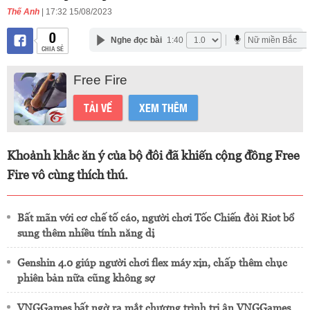
Thế Anh
| 17:32 15/08/2023
0
Nghe đọc bài
1:40
CHIA SẺ
Free Fire
TẢI VỀ
XEM THÊM
Khoảnh khắc ăn ý của bộ đôi đã khiến cộng đồng Free
Fire vô cùng thích thú.
Bất mãn với cơ chế tố cáo, người chơi Tốc Chiến đòi Riot bổ
sung thêm nhiều tính năng dị
Genshin 4.0 giúp người chơi flex máy xịn, chấp thêm chục
phiên bản nữa cũng không sợ
VNGGames bất ngờ ra mắt chương trình tri ân VNGGames