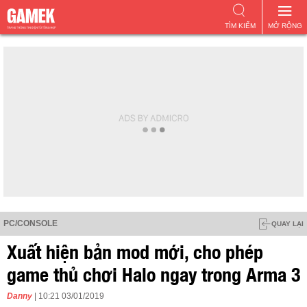
TÌM KIẾM
MỞ RỘNG
PC/CONSOLE
QUAY LẠI
Xuất hiện bản mod mới, cho phép
game thủ chơi Halo ngay trong Arma 3
Danny
| 10:21 03/01/2019