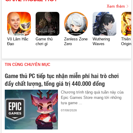
Xem thêm
Võ Lâm Hắc
Game thủ
Zenless Zone
Wuthering
Thiên 
Đạo
chơi gì
Zero
Waves
Origin
TIN CÙNG CHUYÊN MỤC
Game thủ PC tiếp tục nhận miễn phí hai trò chơi
đầy chất lượng, tổng giá trị 440.000 đồng
Chương trình tặng quà tuần này của
Epic Games Store mang tới những
tựa game ...
07/08/2026