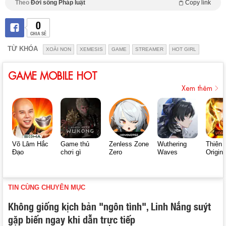
Theo
Đời sống Pháp luật
Copy link
0
CHIA SẺ
TỪ KHÓA
XOÀI NON
XEMESIS
GAME
STREAMER
HOT GIRL
GAME MOBILE HOT
Xem thêm
Võ Lâm Hắc
Game thủ
Zenless Zone
Wuthering
Thiên 
Đạo
chơi gì
Zero
Waves
Origin
TIN CÙNG CHUYÊN MỤC
Không giống kịch bản "ngôn tình", Linh Nắng suýt
gặp biến ngay khi dẫn trực tiếp