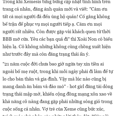
Trong khi Xemesis tưng bừng cập nhật tình hình trên
trang cá nhân, đăng ảnh quán mới và viết: "Cảm ơn
tất cả mọi người đã đến ủng hộ quán! Cố gắng không
bể trận để phục vụ mọi người tiếp ạ. Cảm ơn mọi
người rất nhiều. Còn được gặp vài khách quen từ thời
BBB mở cửa. Yêu các bạn quá đi" thì Xoài Non có biểu
hiện lạ. Cô không những không cùng chồng xuất hiện
như trước đây mà còn đăng trạng thái ẩn ý.
"21 năm cuộc đời chưa bao giờ ngửa tay xin tiền ai
ngoài bố mẹ ruột, trong khi mỗi ngày phải đi làm để tự
lo cho bản thân và gia đình. Vậy mà lúc nào cũng bị
mang danh ăn bám và đào mỏ" - hot girl đăng tải dòng
trạng thái mập mờ, khiến cộng đồng mạng xôn xao về
khả năng cô nàng đang gặp phải những sóng gió trong
cuộc sống cá nhân. Vợ trẻ của Xeme cũng bức xúc,