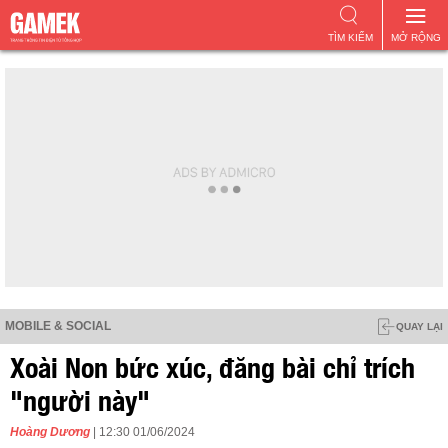
TÌM KIẾM
MỞ RỘNG
MOBILE & SOCIAL
QUAY LẠI
Xoài Non bức xúc, đăng bài chỉ trích
"người này"
Hoàng Dương
| 12:30 01/06/2024