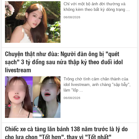
Chỉ với một bộ ảnh đời thường và
không kèm theo bất kỳ dòng trạng ...
06/08/2026
Chuyện thật như đùa: Người đàn ông bị "quét
sạch" 3 tỷ đồng sau nửa thập kỷ theo đuổi idol
livestream
Trông chờ tình cảm chân thành của
idol livestream, anh chàng "sập bẫy",
làm "lốp ...
06/08/2026
Chiếc xe cà tàng lăn bánh 138 năm trước là lý do
cho lựa chọn "Tốt hơn", thay vì "Tốt nhất"