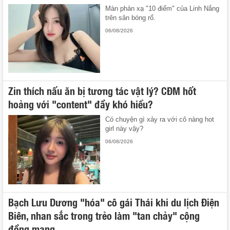
Màn phản xạ "10 điểm" của Linh Nắng
trên sân bóng rổ.
06/08/2026
Zin thích nấu ăn bị tương tác vật lý? CĐM hốt
hoảng với "content" đầy khó hiểu?
Có chuyện gì xảy ra với cô nàng hot
girl này vậy?
06/08/2026
Bạch Lưu Dương "hóa" cô gái Thái khi du lịch Điện
Biên, nhan sắc trong trẻo làm "tan chảy" cộng
đồng mạng