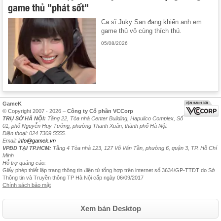
game thủ "phát sốt"
Ca sĩ Juky San đang khiến anh em
game thủ vô cùng thích thú.
05/08/2026
GameK
© Copyright 2007 - 2026 –
Công ty Cổ phần VCCorp
TRỤ SỞ HÀ NỘI:
Tầng 22, Tòa nhà Center Building, Hapulico Complex, Số
01, phố Nguyễn Huy Tưởng, phường Thanh Xuân, thành phố Hà Nội.
Điện thoại: 024 7309 5555.
Email:
info@gamek.vn
VPĐD TẠI TP.HCM:
Tầng 4 Tòa nhà 123, 127 Võ Văn Tần, phường 6, quận 3, TP. Hồ Chí
Minh
Hỗ trợ quảng cáo:
Giấy phép thiết lập trang thông tin điện tử tổng hợp trên internet số 3634/GP-TTĐT do Sở
Thông tin và Truyền thông TP Hà Nội cấp ngày 06/09/2017
Chính sách bảo mật
Xem bản Desktop