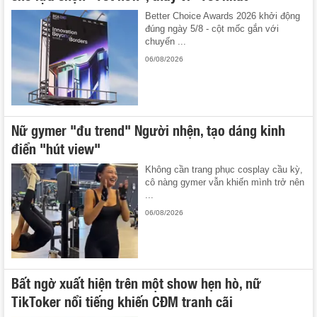
Better Choice Awards 2026 khởi động
đúng ngày 5/8 - cột mốc gắn với
chuyến ...
06/08/2026
Nữ gymer "đu trend" Người nhện, tạo dáng kinh
điển "hút view"
Không cần trang phục cosplay cầu kỳ,
cô nàng gymer vẫn khiến mình trở nên
...
06/08/2026
Bất ngờ xuất hiện trên một show hẹn hò, nữ
TikToker nổi tiếng khiến CĐM tranh cãi