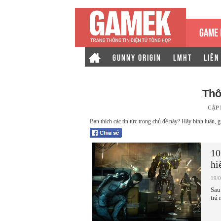
GAME 
GUNNY ORIGIN
LMHT
LIÊN
Thô
CẬP
Bạn thích các tin tức trong chủ đề này? Hãy bình luận, g
10
hi
19/
Sau
trá