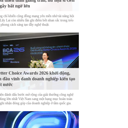
a thiên thần giáng trần, nữ họa sĩ Gen
gây bất ngờ lớn
g chỉ khiến cộng đồng mạng yêu mến nhờ tài năng hội
Lily Lai còn nhiều lần ghi điểm bởi nhan sắc trong trẻo
 phong cách sáng tạo đầy nghệ thuật.
tter Choice Awards 2026 khởi động,
n đầu vinh danh doanh nghiệp kiến tạo
t nước
iện đánh dấu bước mở rộng của giải thưởng công nghệ
 dùng lớn nhất Việt Nam sang một hạng mục hoàn toàn
 ghi nhận đóng góp của doanh nghiệp ở tầm quốc gia.