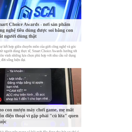
art Choice Awards - nơi sản phẩm
ng nghệ tiêu dùng được soi bằng con
t người dùng thật
sự kết hợp giữa chuyên môn của giới công nghệ và góc
 từ người dùng thực tế, Smart Choice Awards hướng tới
 tôn vinh những lựa chọn phù hợp với nhu cầu sử dụng
 đời sống hiện đại.
o con mượn máy chơi game, mẹ mất
ôn điện thoại vì gặp phải "cú lừa" quen
uộc