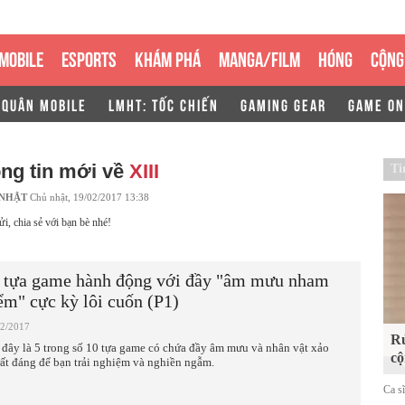
MOBILE
ESPORTS
KHÁM PHÁ
MANGA/FILM
HÓNG
CỘNG
 QUÂN MOBILE
LMHT: TỐC CHIẾN
GAMING GEAR
GAME ON
ng tin mới về
XIII
Ti
 NHẬT
Chủ nhật, 19/02/2017 13:38
ửi, chia sẻ với bạn bè nhé!
 tựa game hành động với đầy "âm mưu nham
ểm" cực kỳ lôi cuốn (P1)
02/2017
Rủ
 đây là 5 trong số 10 tựa game có chứa đầy âm mưu và nhân vật xảo
cộ
 rất đáng để bạn trải nghiệm và nghiền ngẫm.
Ca s