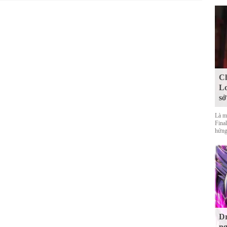
Ch
Lo
sở
Là m
Final
hứng
Dr
ng