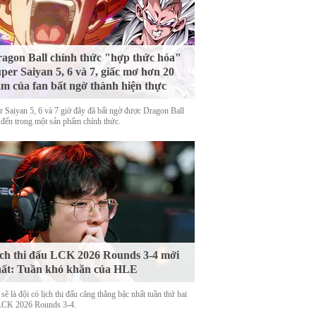
agon Ball chính thức "hợp thức hóa"
per Saiyan 5, 6 và 7, giấc mơ hơn 20
m của fan bất ngờ thành hiện thực
r Saiyan 5, 6 và 7 giờ đây đã bất ngờ được Dragon Ball
 đến trong một sản phẩm chính thức.
ch thi đấu LCK 2026 Rounds 3-4 mới
ất: Tuần khó khăn của HLE
ẽ là đội có lịch thi đấu căng thẳng bậc nhất tuần thứ hai
LCK 2026 Rounds 3-4.