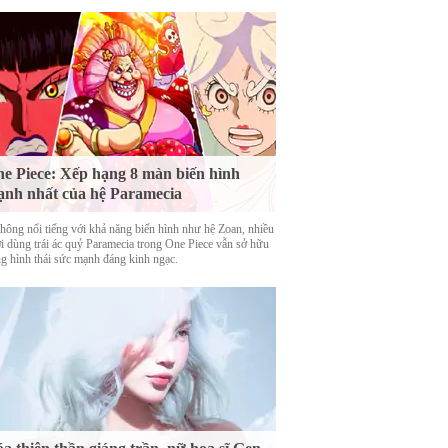
e Piece: Xếp hạng 8 màn biến hình
nh nhất của hệ Paramecia
hông nổi tiếng với khả năng biến hình như hệ Zoan, nhiều
i dùng trái ác quỷ Paramecia trong One Piece vẫn sở hữu
g hình thái sức mạnh đáng kinh ngạc.