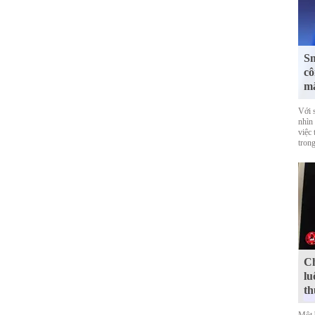
Sm
cô
mắ
Với 
nhìn
việc
trong
Ch
lu
th