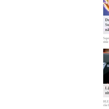
Dr
Su
nă
Supe
nhắc
Lị
nh
HLE s
của 