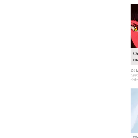
On
mạ
Dù k
ngườ
nhữn