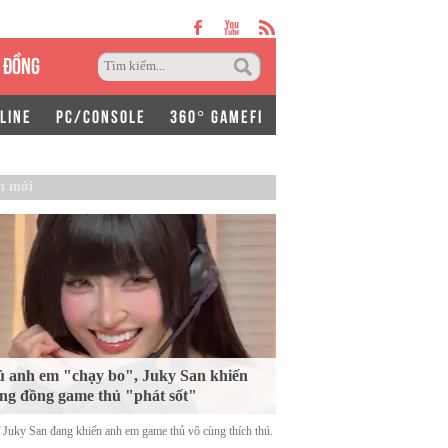
 ĐỒNG
LINE
PC/CONSOLE
360° GAMEFI
n mới
 anh em "chạy bo", Juky San khiến
ng đồng game thủ "phát sốt"
ĩ Juky San đang khiến anh em game thủ vô cùng thích thú.