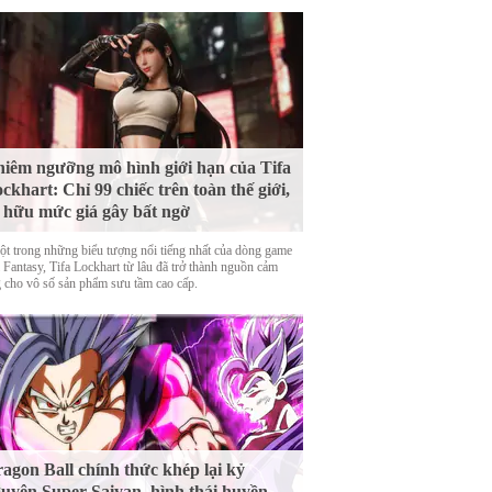
iêm ngưỡng mô hình giới hạn của Tifa
ckhart: Chỉ 99 chiếc trên toàn thế giới,
 hữu mức giá gây bất ngờ
ột trong những biểu tượng nổi tiếng nhất của dòng game
 Fantasy, Tifa Lockhart từ lâu đã trở thành nguồn cảm
 cho vô số sản phẩm sưu tầm cao cấp.
agon Ball chính thức khép lại kỷ
uyên Super Saiyan, hình thái huyền