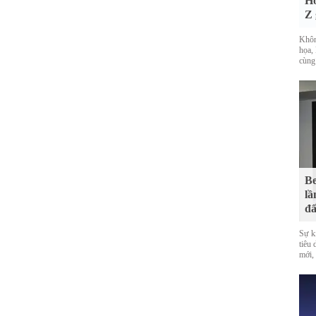
Hó
Z 
Khôn
họa, 
cùng
Be
lầ
đấ
Sự k
tiêu
mới,