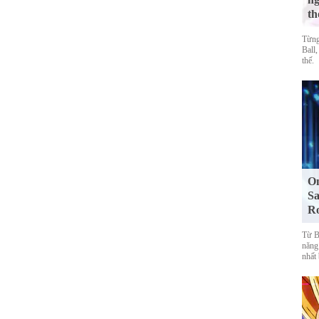
th
Từng
Ball,
thế.
On
Sa
R
Từ Bl
năng
nhất