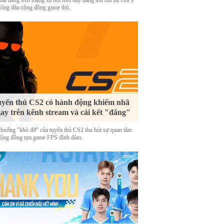
bài đăng trên mạng xã hội mới đây đang thu hút sự chú ý
đông đảo cộng đồng game thủ.
yển thủ CS2 có hành động khiếm nhã
ay trên kênh stream và cái kết "đắng"
 huống "khó đỡ" của tuyển thủ CS2 thu hút sự quan tâm
cộng đồng tựa game FPS đình đám.