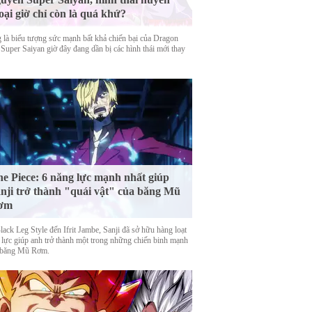
oại giờ chỉ còn là quá khứ?
 là biểu tượng sức mạnh bất khả chiến bại của Dragon
 Super Saiyan giờ đây đang dần bị các hình thái mới thay
e Piece: 6 năng lực mạnh nhất giúp
nji trở thành "quái vật" của băng Mũ
ơm
ack Leg Style đến Ifrit Jambe, Sanji đã sở hữu hàng loạt
 lực giúp anh trở thành một trong những chiến binh mạnh
 băng Mũ Rơm.