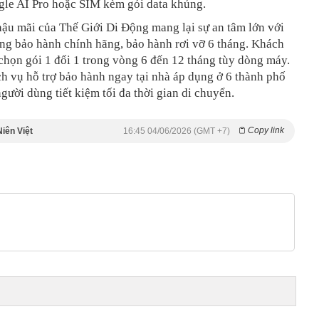
le AI Pro hoặc SIM kèm gói data khủng.
ậu mãi của Thế Giới Di Động mang lại sự an tâm lớn với
áng bảo hành chính hãng, bảo hành rơi vỡ 6 tháng. Khách
chọn gói 1 đổi 1 trong vòng 6 đến 12 tháng tùy dòng máy.
ch vụ hỗ trợ bảo hành ngay tại nhà áp dụng ở 6 thành phố
người dùng tiết kiệm tối đa thời gian di chuyển.
Copy link
iên Việt
16:45 04/06/2026 (GMT +7)