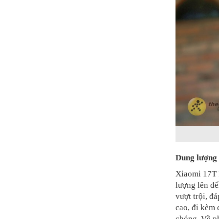
Dung lượng 
Xiaomi 17T 
lượng lên đ
vượt trội, đ
cao, đi kèm
chóng. Về p