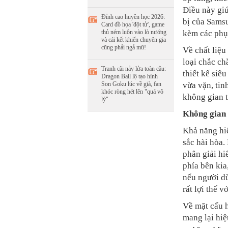
Điều này giú
Đỉnh cao huyền học 2026:
bị của Samsu
Card đồ họa 'đột tử', game
thủ ném luôn vào lò nướng
kèm các phụ
và cái kết khiến chuyên gia
cũng phải ngả mũ!
Về chất liệu
loại chắc c
Tranh cãi nảy lửa toàn cầu:
thiết kế siê
Dragon Ball lộ tạo hình
Son Goku lúc về già, fan
vừa vặn, tin
khóc ròng hét lên "quá vô
không gian t
lý"
Không gian 
Khả năng hiể
sắc hài hòa.
phân giải hi
phía bên kia
nếu người d
rất lợi thế 
Về mặt cấu h
mang lại hiệ