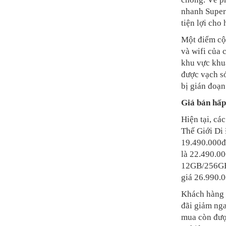
nhanh Super
tiện lợi cho 
Một điểm cộn
và wifi của
khu vực khuấ
được vạch s
bị gián đoạn
Giá bán hấp
Hiện tại, cá
Thế Giới Di
19.490.000đ
là 22.490.0
12GB/256GB 
giá 26.990.
Khách hàng t
đãi giảm nga
mua còn đượ