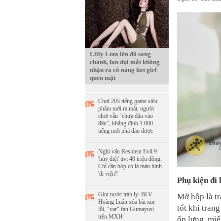
Lilly Luta lên đồ sang
chảnh, fan dụi mắt không
nhận ra cô nàng hot girl
quen mặt
Chơi 205 tiếng game siêu
phẩm mới ra mắt, người
chơi vẫn "chưa đâu vào
đâu", khẳng định 1.000
tiếng mới phá đảo được
Nghi vấn Resident Evil 9
'hủy diệt' tivi 40 triệu đồng:
Chỉ cần bóp cò là màn hình
'đi viện'!
Phụ kiện đi
Giọt nước tràn ly: BLV
Mở hộp là tr
Hoàng Luân xóa bài xin
tốt khi tran
lỗi, "var" fan Gumayusi
trên MXH
ốp lưng, miế