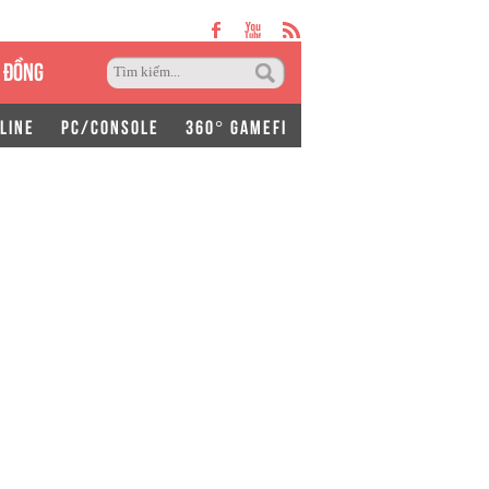
 ĐỒNG
LINE
PC/CONSOLE
360° GAMEFI