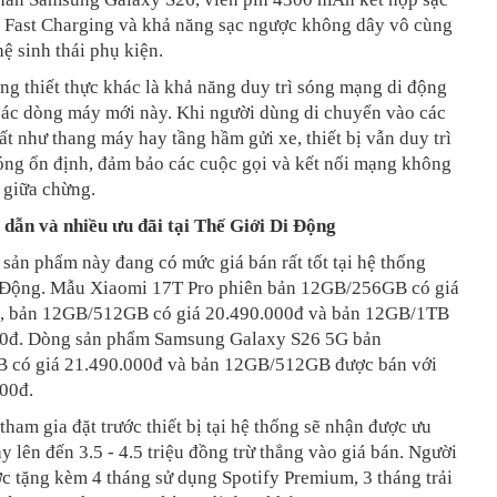
 Fast Charging và khả năng sạc ngược không dây vô cùng
hệ sinh thái phụ kiện.
g thiết thực khác là khả năng duy trì sóng mạng di động
 các dòng máy mới này. Khi người dùng di chuyển vào các
t như thang máy hay tầng hầm gửi xe, thiết bị vẫn duy trì
óng ổn định, đảm bảo các cuộc gọi và kết nối mạng không
 giữa chừng.
 dẫn và nhiều ưu đãi tại Thế Giới Di Động
c sản phẩm này đang có mức giá bán rất tốt tại hệ thống
 Động. Mẫu Xiaomi 17T Pro phiên bản 12GB/256GB có giá
, bản 12GB/512GB có giá 20.490.000đ và bản 12GB/1TB
00đ. Dòng sản phẩm Samsung Galaxy S26 5G bản
có giá 21.490.000đ và bản 12GB/512GB được bán với
000đ.
ham gia đặt trước thiết bị tại hệ thống sẽ nhận được ưu
y lên đến 3.5 - 4.5 triệu đồng trừ thẳng vào giá bán. Người
c tặng kèm 4 tháng sử dụng Spotify Premium, 3 tháng trải