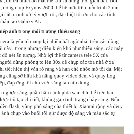
, tối ưu nhiệt độ mát mẻ khi sử dụng thời gian dài. Đối
 dòng chip Exynos 2600 thế hệ mới trên tiến trình 2 nm
i sức mạnh xử lý vượt trội, đặc biệt tối ưu cho các tính
 nhân tạo Galaxy AI.
iếp ảnh trong môi trường thiếu sáng
era là yếu tố mang lại nhiều bất ngờ nhất trên các dòng
i này. Trong những điều kiện khó như thiếu sáng, các máy
 độ nét ấn tượng. Nhờ lợi thế từ camera tele 5X của
người dùng phóng to lên 30x để chụp các tòa nhà ở xa
hi tiết hiển thị vẫn rõ ràng và hạn chế nhòe mờ tối đa. Mặt
ng cũng sở hữu khả năng quay video đêm và quay Log
p, đáp ứng tốt cho việc sáng tạo nội dung.
 ngược sáng, phần hậu cảnh phía sau chủ thể trên hai
 được tái tạo chi tiết, không gặp tình trạng cháy sáng. Nếu
đèn flash, vùng phủ sáng của thiết bị Xiaomi rộng và đều,
 ảnh chụp vào buổi tối giữ được độ sáng và màu sắc tự