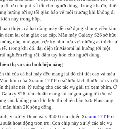
p tối ưu chi phí rất tốt cho người dùng. Trong khi đó, thiết
ng hướng tới sự tối giản bảo vệ môi trường khi không đi
 kiện này trong hộp.
 hoàn thiện, cả hai dòng máy đều sử dụng khung viền kim
hắn đem lại cảm giác cao cấp. Mẫu máy Galaxy S26 sở hữu
u mỏng nhẹ, nhỏ gọn, cực kỳ phù hợp với những ai thích sự
h tế. Trong khi đó, đại diện từ Xiaomi lại hướng tới một
rải nghiệm rộng rãi, đầm tay hơn cho người dùng.
hiển thị và cấu hình hiệu năng
n thị của cả hai máy đều mang lại độ chi tiết cao và màu
 Màn hình của Xiaomi 17T Pro sở hữu kích thước lớn và độ
ển thị sắc nét, lý tưởng cho các tác vụ giải trí xem phim. Ở
, Galaxy S26 tiêu chuẩn mang lại sự gọn gàng tối ưu, và
ùng cần không gian lớn hơn thì phiên bản S26 Plus cũng
với màn hình 2K sống động.
ình, vi xử lý Dimensity 9500 trên chiếc
Xiaomi 17T Pro
u suất hoạt động trơn tru. Con chip này xử lý các tác vụ