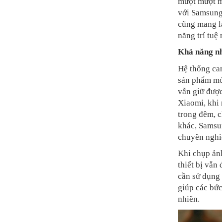
mượt mượt mà
với Samsung,
cũng mang lạ
năng trí tuệ
Khả năng nh
Hệ thống cam
sản phẩm mớ
vẫn giữ được
Xiaomi, khi 
trong đêm, c
khác, Samsu
chuyên nghiệ
Khi chụp ảnh
thiết bị vẫn
cần sử dụng 
giúp các bức
nhiên.