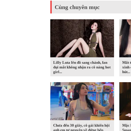
Cùng chuyên mục
Lilly Luta lên đồ sang chảnh, fan
Mất t
dụi mắt không nhận ra cô nàng hot
xinh 
girl...
hút...
Chưa đến 30 giây, cô gái khiến hội
Mặc 
anh em tự nguyện về đứng bếp
Susa