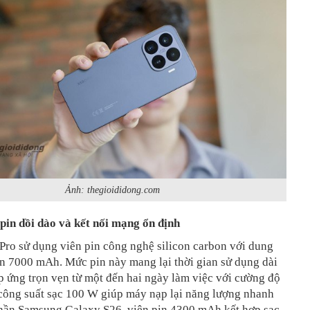
Ảnh: thegioididong.com
pin dồi dào và kết nối mạng ổn định
Pro sử dụng viên pin công nghệ silicon carbon với dung
ến 7000 mAh. Mức pin này mang lại thời gian sử dụng dài
áp ứng trọn vẹn từ một đến hai ngày làm việc với cường độ
 công suất sạc 100 W giúp máy nạp lại năng lượng nhanh
hần Samsung Galaxy S26, viên pin 4300 mAh kết hợp sạc