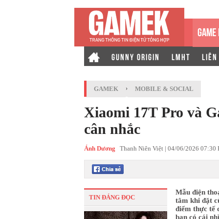
GAME 
GUNNY ORIGIN
LMHT
LIÊN
GAMEK
›
MOBILE & SOCIAL
Xiaomi 17T Pro và Ga
cân nhắc
Ánh Dương
Thanh Niên Việt |
04/06/2026 07:30
Mẫu điện tho
TIN ĐÁNG ĐỌC
tâm khi đặt c
điểm thực tế 
bạn có cái nh