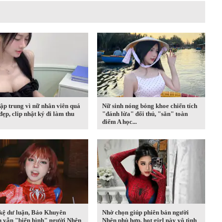
ập trung vì nữ nhân viên quá
Nữ sinh nóng bỏng khoe chiến tích
đẹp, clip nhật ký đi làm thu
"đánh lừa" đối thủ, "săn" toàn
điểm A học...
kệ dư luận, Bảo Khuyên
Nhờ chọn giúp phiên bản người
n vẫn "biến hình" người Nhện
Nhện phù hợp, hot girl này vô tình