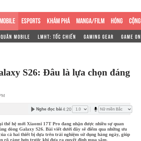
MOBILE
ESPORTS
KHÁM PHÁ
MANGA/FILM
HÓNG
CỘNG
 QUÂN MOBILE
LMHT: TỐC CHIẾN
GAMING GEAR
GAME ON
laxy S26: Đâu là lựa chọn đáng
 PM
4:20
Nghe đọc bài
ại thế hệ mới Xiaomi 17T Pro đang nhận được nhiều sự quan
ùng dòng Galaxy S26. Bài viết dưới đây sẽ điểm qua những ưu
của cả hai thiết bị dựa trên trải nghiệm sử dụng hàng ngày, giúp
ìn rõ ràng hơn trước khi đưa ra quyết định mua sắm.