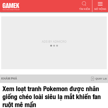
TÌM KIẾM
MỞ RỘNG
KHÁM PHÁ
QUAY LẠI
Xem loạt tranh Pokemon được nhân
giống chéo loài siêu lạ mắt khiến fan
ruột mê mẩn