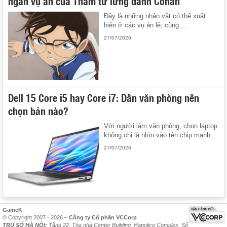
ngàn vụ án của Thám tử lừng danh Conan
Đây là những nhân vật có thể xuất
hiện ở các vụ án lẻ, cũng ...
27/07/2026
Dell 15 Core i5 hay Core i7: Dân văn phòng nên
chọn bản nào?
Với người làm văn phòng, chọn laptop
không chỉ là nhìn vào tên chip mạnh ...
27/07/2026
GameK
© Copyright 2007 - 2026 –
Công ty Cổ phần VCCorp
TRỤ SỞ HÀ NỘI:
Tầng 22, Tòa nhà Center Building, Hapulico Complex, Số