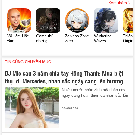
Xem thêm
Võ Lâm Hắc
Game thủ
Zenless Zone
Wuthering
Thiên 
Đạo
chơi gì
Zero
Waves
Origin
TIN CÙNG CHUYÊN MỤC
DJ Mie sau 3 năm chia tay Hồng Thanh: Mua biệt
thự, đi Mercedes, nhan sắc ngày càng lên hương
Nhiều người nhận định mỹ nhân này
ngày càng hoàn thiện cả nhan sắc lẫn
...
07/08/2026