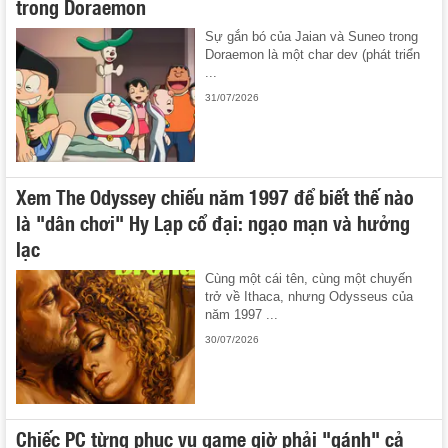
trong Doraemon
Sự gắn bó của Jaian và Suneo trong
Doraemon là một char dev (phát triển
...
31/07/2026
Xem The Odyssey chiếu năm 1997 để biết thế nào
là "dân chơi" Hy Lạp cổ đại: ngạo mạn và hưởng
lạc
Cùng một cái tên, cùng một chuyến
trở về Ithaca, nhưng Odysseus của
năm 1997 ...
30/07/2026
Chiếc PC từng phục vụ game giờ phải "gánh" cả