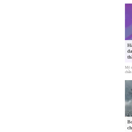
Hà
đa
th
Mỹ n
chấn 
Bo
ch