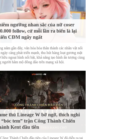
iêm ngưỡng nhan sắc của nữ coser
0.000 follow, cứ mỗi lần ra biển là lại
iến CĐM ngây ngất
g năm gần đây, văn hóa hóa thân thành các nhân vật nổi
g ngày càng phát triển mạnh, thu hút hàng loạt gương mặt
ở hữu ngoại hình nổi bật, khả năng tạo hình ấn tượng cùng
g người hâm mộ đông đảo trên mạng xã hội.
me thủ Lineage W bỡ ngỡ, thích nghi
 “bóc tem” trận Công Thành Chiến
ành Kent đầu tiên
 Công Thành Chiến đầu tiên của Lineage W đã diễn ra tại