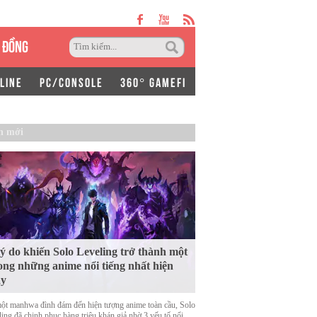
 ĐỒNG
LINE
PC/CONSOLE
360° GAMEFI
n mới
lý do khiến Solo Leveling trở thành một
ong những anime nổi tiếng nhất hiện
ay
ột manhwa đình đám đến hiện tượng anime toàn cầu, Solo
ing đã chinh phục hàng triệu khán giả nhờ 3 yếu tố nổi