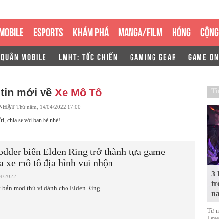
MOBILE
ESPORTS
KHÁM PHÁ
MANGA/FILM
HÓNG
CỘNG
 QUÂN MOBILE
LMHT: TỐC CHIẾN
GAMING GEAR
GAME ON
tin mới về
Xe Mô Tô
Ti
 NHẬT
Thứ năm, 14/04/2022 17:00
ửi, chia sẻ với bạn bè nhé!
dder biến Elden Ring trở thành tựa game
a xe mô tô địa hình vui nhộn
3 
04/2022
tr
 bản mod thú vị dành cho Elden Ring.
n
Từ m
Level