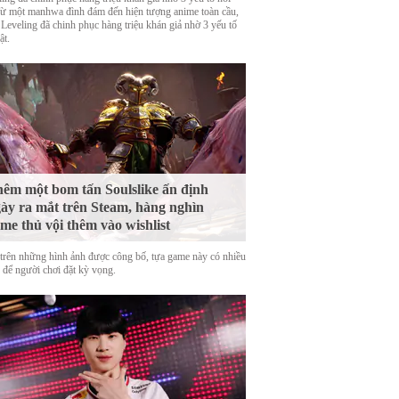
Từ một manhwa đình đám đến hiện tượng anime toàn cầu,
 Leveling đã chinh phục hàng triệu khán giả nhờ 3 yếu tố
ật.
êm một bom tấn Soulslike ấn định
ày ra mắt trên Steam, hàng nghìn
me thủ vội thêm vào wishlist
trên những hình ảnh được công bố, tựa game này có nhiều
o để người chơi đặt kỳ vọng.