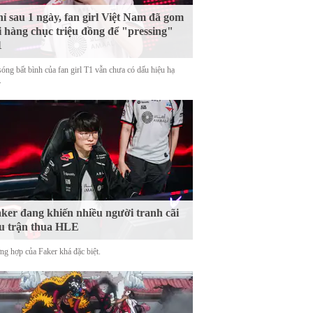
ỉ sau 1 ngày, fan girl Việt Nam đã gom
i hàng chục triệu đồng để "pressing"
1
sóng bất bình của fan girl T1 vẫn chưa có dấu hiệu hạ
.
ker đang khiến nhiều người tranh cãi
u trận thua HLE
ng hợp của Faker khá đặc biệt.