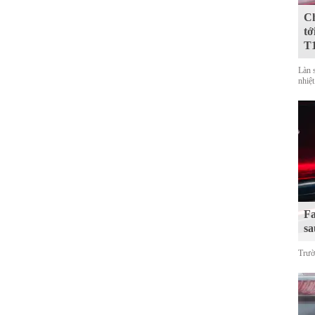
Ch
tớ
T
Làn 
nhiệt
Fa
sa
Trườ