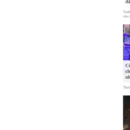
đấ
Trai
của 
Cô
ch
n
Thực