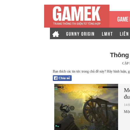
GAME 
GUNNY ORIGIN
LMHT
LIÊN
Thông 
CẬP
Bạn thích các tin tức trong chủ đề này? Hãy bình luận, g
Mo
đu
14/
Một