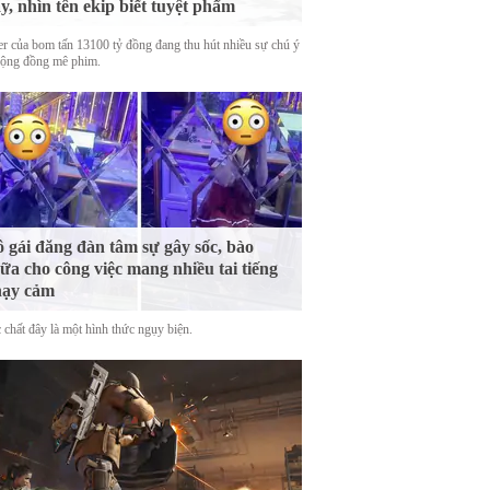
y, nhìn tên ekip biết tuyệt phẩm
ler của bom tấn 13100 tỷ đồng đang thu hút nhiều sự chú ý
cộng đồng mê phim.
 gái đăng đàn tâm sự gây sốc, bào
ữa cho công việc mang nhiều tai tiếng
hạy cảm
 chất đây là một hình thức ngụy biện.