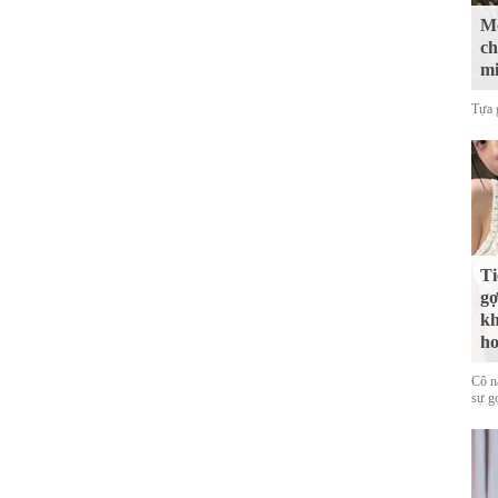
Mộ
ch
mi
Tựa 
Ti
gợ
kh
ho
Cô nà
sự g