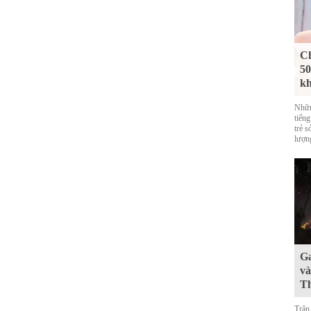
Ch
50
kh
Nhữn
tiến
trẻ s
lượn
Ga
và
Th
Trận