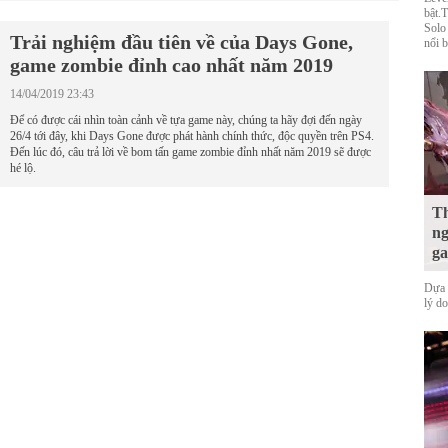
bật.
Solo
Trải nghiệm đầu tiên về của Days Gone,
nổi b
game zombie đỉnh cao nhất năm 2019
14/04/2019 23:43
Để có được cái nhìn toàn cảnh về tựa game này, chúng ta hãy đợi đến ngày
26/4 tới đây, khi Days Gone được phát hành chính thức, độc quyền trên PS4.
Đến lúc đó, câu trả lời về bom tấn game zombie đỉnh nhất năm 2019 sẽ được
hé lộ.
Th
ng
ga
Dựa 
lý d