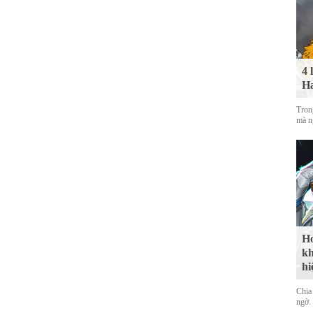
4 
Ha
Tron
mà n
Ho
kh
hi
Chia 
ngờ.