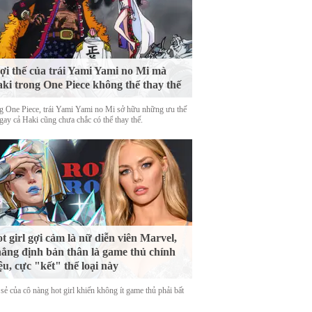
lợi thế của trái Yami Yami no Mi mà
ki trong One Piece không thể thay thế
g One Piece, trái Yami Yami no Mi sở hữu những ưu thế
gay cả Haki cũng chưa chắc có thể thay thế.
t girl gợi cảm là nữ diễn viên Marvel,
ẳng định bản thân là game thủ chính
ệu, cực "kết" thể loại này
sẻ của cô nàng hot girl khiến không ít game thủ phải bất