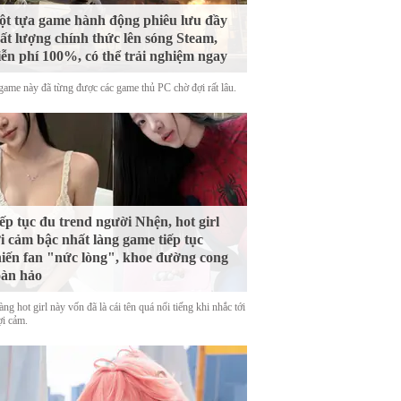
t tựa game hành động phiêu lưu đầy
ất lượng chính thức lên sóng Steam,
ễn phí 100%, có thể trải nghiệm ngay
game này đã từng được các game thủ PC chờ đợi rất lâu.
ếp tục đu trend người Nhện, hot girl
i cảm bậc nhất làng game tiếp tục
iến fan "nức lòng", khoe đường cong
àn hảo
ng hot girl này vốn đã là cái tên quá nổi tiếng khi nhắc tới
ợi cảm.