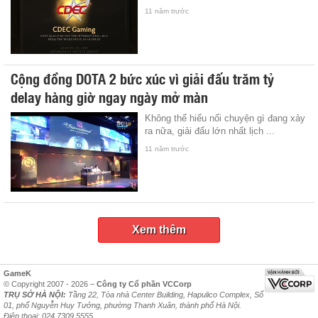
11 năm trước
Cộng đồng DOTA 2 bức xúc vì giải đấu trăm tỷ
delay hàng giờ ngay ngày mở màn
Không thể hiểu nổi chuyện gì đang xảy
ra nữa, giải đấu lớn nhất lịch ...
11 năm trước
Xem thêm
GameK
© Copyright 2007 - 2026 –
Công ty Cổ phần VCCorp
TRỤ SỞ HÀ NỘI:
Tầng 22, Tòa nhà Center Building, Hapulico Complex, Số
01, phố Nguyễn Huy Tưởng, phường Thanh Xuân, thành phố Hà Nội.
Điện thoại: 024 7309 5555.