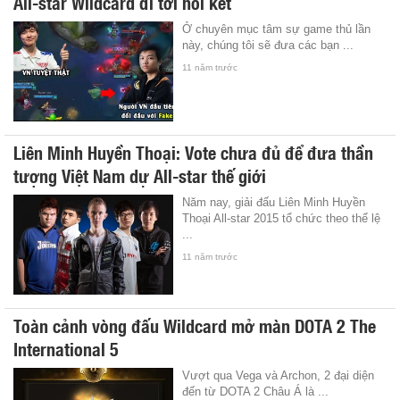
All-star Wildcard đi tới hồi kết
Ở chuyên mục tâm sự game thủ lần
này, chúng tôi sẽ đưa các bạn ...
11 năm trước
Liên Minh Huyền Thoại: Vote chưa đủ để đưa thần
tượng Việt Nam dự All-star thế giới
Năm nay, giải đấu Liên Minh Huyền
Thoại All-star 2015 tổ chức theo thể lệ
...
11 năm trước
Toàn cảnh vòng đấu Wildcard mở màn DOTA 2 The
International 5
Vượt qua Vega và Archon, 2 đại diện
đến từ DOTA 2 Châu Á là ...