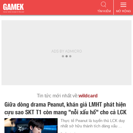
TÌM KIẾM
MỞ RỘNG
Tin tức mới nhất về:
wildcard
Giữa dòng drama Peanut, khán giả LMHT phát hiện
cựu sao SKT T1 còn mang "nỗi xấu hổ" cho cả LCK
Thực tế Peanut là tuyển thủ LCK duy
nhất sở hữu thành tích đáng xấu ...