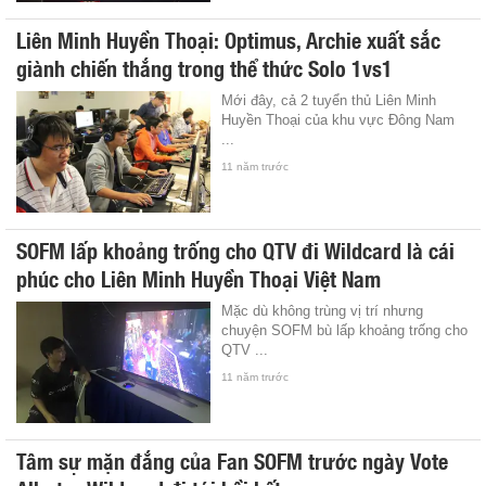
Liên Minh Huyền Thoại: Optimus, Archie xuất sắc
giành chiến thắng trong thể thức Solo 1vs1
Mới đây, cả 2 tuyển thủ Liên Minh
Huyền Thoại của khu vực Đông Nam
...
11 năm trước
SOFM lấp khoảng trống cho QTV đi Wildcard là cái
phúc cho Liên Minh Huyền Thoại Việt Nam
Mặc dù không trùng vị trí nhưng
chuyện SOFM bù lấp khoảng trống cho
QTV ...
11 năm trước
Tâm sự mặn đắng của Fan SOFM trước ngày Vote