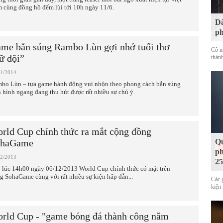
 cùng đồng hồ đếm lùi tới 10h ngày 11/6.
Dâ
ph
me bắn súng Rambo Lùn gợi nhớ tuổi thơ
Cô n
ữ dội”
thàn
01/2014
bo Lùn – tựa game hành động vui nhộn theo phong cách bắn súng
 hình ngang đang thu hút được rất nhiều sự chú ý.
rld Cup chính thức ra mắt cộng đồng
ohaGame
Qu
ph
12/2013
25
 lúc 14h00 ngày 06/12/2013 World Cup chính thức có mặt trên
ng SohaGame cùng với rất nhiều sự kiện hấp dẫn...
Các 
kiện 
rld Cup - "game bóng đá thành công năm