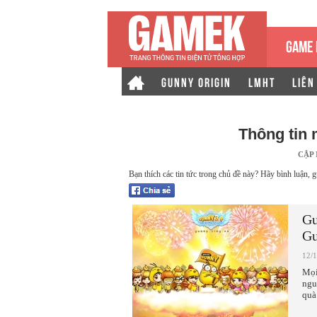
GAME 
GUNNY ORIGIN
LMHT
LIÊN
Thông tin
CẬP
Bạn thích các tin tức trong chủ đề này? Hãy bình luận, g
Gu
Gu
12/
Mọi
ngu
quà