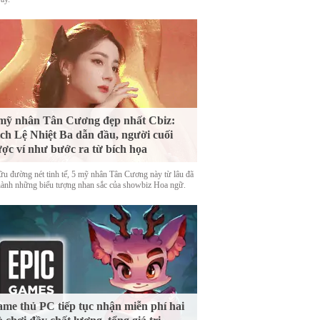
mỹ nhân Tân Cương đẹp nhất Cbiz:
ch Lệ Nhiệt Ba dẫn đầu, người cuối
ợc ví như bước ra từ bích họa
ữu đường nét tinh tế, 5 mỹ nhân Tân Cương này từ lâu đã
thành những biểu tượng nhan sắc của showbiz Hoa ngữ.
me thủ PC tiếp tục nhận miễn phí hai