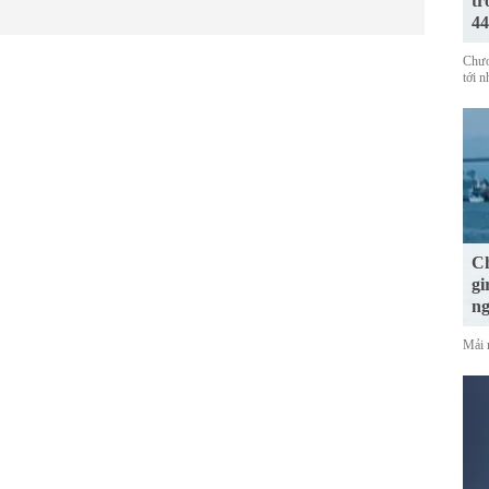
tr
44
Chươ
tới 
Ch
gi
n
Mải 