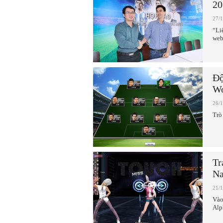
20
27/
“Li
web
Độ
Wo
26/
Trò
Tr
N
21/
Vào
Alp