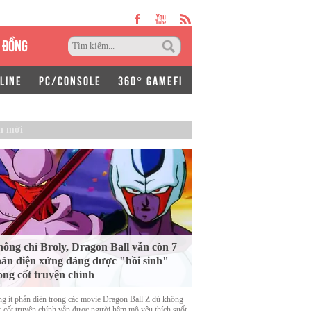
 ĐỒNG
LINE
PC/CONSOLE
360° GAMEFI
n mới
ông chỉ Broly, Dragon Ball vẫn còn 7
ản diện xứng đáng được "hồi sinh"
ong cốt truyện chính
g ít phản diện trong các movie Dragon Ball Z dù không
c cốt truyện chính vẫn được người hâm mộ yêu thích suốt