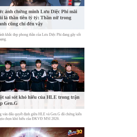
c ảnh chứng minh Lưu Diệc Phi mãi
i là thần tiên tỷ tỷ: Thần nữ trong
anh cũng chỉ đến vậy
nh khắc đẹp phong thần của Lưu Diệc Phi đang gây sốt
mạng.
t sai sót khó hiểu của HLE trong trận
ặp Gen.G
g ván đấu quyết định giữa HLE và Gen.G đã chứng kiến
lựa chọn khó hiểu của ĐKVĐ MSI 2026.