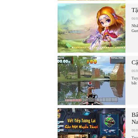
Tặ
06/
Nhâ
Gun
Cậ
06/
Tuy
bắt
Bấ
N
06/
Tro