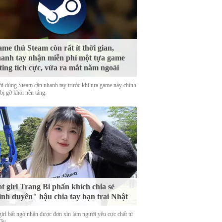
me thủ Steam còn rất ít thời gian,
anh tay nhận miễn phí một tựa game
ting tích cực, vừa ra mắt năm ngoái
i dùng Steam cần nhanh tay trước khi tựa game này chính
bị gỡ khỏi nền tảng.
t girl Trang Bi phấn khích chia sẻ
ình duyên" hậu chia tay bạn trai Nhật
girl bất ngờ nhận được đơn xin làm người yêu cực chất từ
Tây.