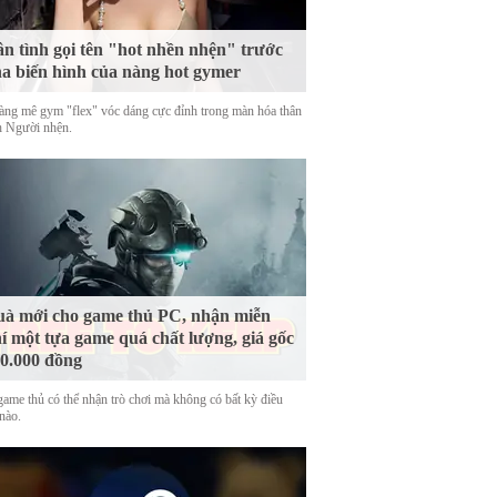
n tình gọi tên "hot nhền nhện" trước
a biến hình của nàng hot gymer
àng mê gym "flex" vóc dáng cực đỉnh trong màn hóa thân
h Người nhện.
à mới cho game thủ PC, nhận miễn
í một tựa game quá chất lượng, giá gốc
0.000 đồng
game thủ có thể nhận trò chơi mà không có bất kỳ điều
nào.