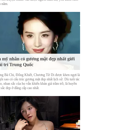
u năm.
 mỹ nhân có gương mặt đẹp nhất giới
ải trí Trung Quốc
ng Bá Chi, Đổng Khiết, Chương Tử Di được khen ngợi là
ôi sao có cấu trúc gương mặt đẹp nhất lịch sử. Dù tuổi tác
o, nhan sắc của họ vẫn khiến khán giả trầm trồ, là huyền
 sắc đẹp ở đẳng cấp cao nhất.