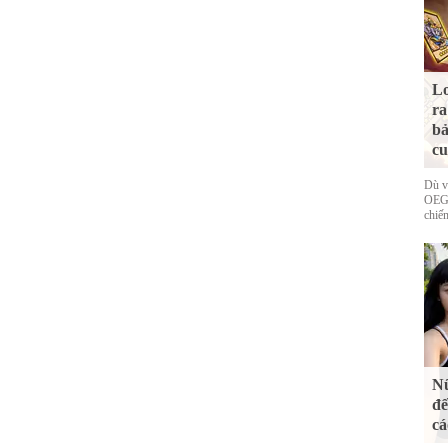
Lo
ra
bả
cu
Dù v
OEG 
chiếm
Nữ
đế
cá