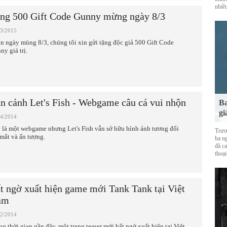
nhiề
ng 500 Gift Code Gunny mừng ngày 8/3
03/2015
n ngày mùng 8/3, chúng tôi xin gửi tặng độc giả 500 Gift Code
ny giá trị.
n cảnh Let's Fish - Webgame câu cá vui nhộn
Ba
gi
04/2014
 là một webgame nhưng Let's Fish vẫn sở hữu hình ảnh tương đối
Trươ
 mắt và ấn tượng.
ba ng
đã ca
thoại
t ngờ xuất hiện game mới Tank Tank tại Việt
am
02/2014
ng thời gian gần đây, một trang teaser mới bất ngờ xuất hiện tại Việt