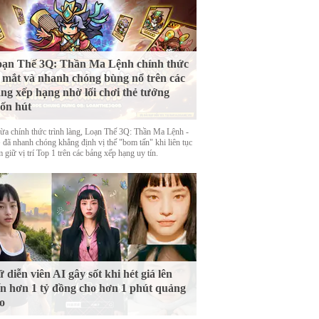
ạn Thế 3Q: Thần Ma Lệnh chính thức
 mắt và nhanh chóng bùng nổ trên các
ng xếp hạng nhờ lối chơi thẻ tướng
ốn hút
ừa chính thức trình làng, Loạn Thế 3Q: Thần Ma Lệnh -
đã nhanh chóng khẳng định vị thế "bom tấn" khi liên tục
 giữ vị trí Top 1 trên các bảng xếp hạng uy tín.
 diễn viên AI gây sốt khi hét giá lên
n hơn 1 tỷ đồng cho hơn 1 phút quảng
o