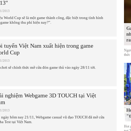
13"
11/2013
ệu World Cup sẽ là một game thành công, đặc biệt trong tình hình
game không thu phí hiện nay?”.
Ga
nh
ra
i tuyển Việt Nam xuất hiện trong game
Ngườ
rld Cup
thức 
11/2013
 chơi sẽ chính thức mở cửa đón game thủ vào ngày 28/11 tới.
ải nghiệm Webgame 3D TOUCH tại Việt
am
Ho
11/2013
"t
 ngày hôm nay 21/11, Webgame casual vũ đạo TOUCH đã mở cửa
ha Test tại Việt Nam.
Hot 
trai 