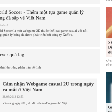
rld Soccer - Thêm một tựa game quản lý
ng đá sắp về Việt Nam
09/2013
ld Soccer là một webgame 2D thuộc thể loại game casual với nội
g quản lý bóng đá được phát triển bởi công ty XuYou.
5 
Đị
đư
rver quá lag
Sở h
trở 
thủ lên tiếng phàn nàn về tình
Cảm nhận Webgame casual 2U trong ngày
ra mắt ở Việt Nam
28/08/2013 12:53
Vào sáng ngày 28/8, 2U đã mở cửa đón game thủ Việt.
Ga