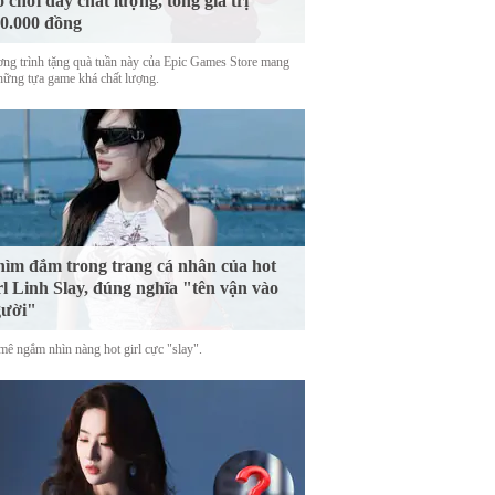
ò chơi đầy chất lượng, tổng giá trị
0.000 đồng
ng trình tặng quà tuần này của Epic Games Store mang
những tựa game khá chất lượng.
ìm đắm trong trang cá nhân của hot
rl Linh Slay, đúng nghĩa "tên vận vào
gười"
mê ngắm nhìn nàng hot girl cực "slay".