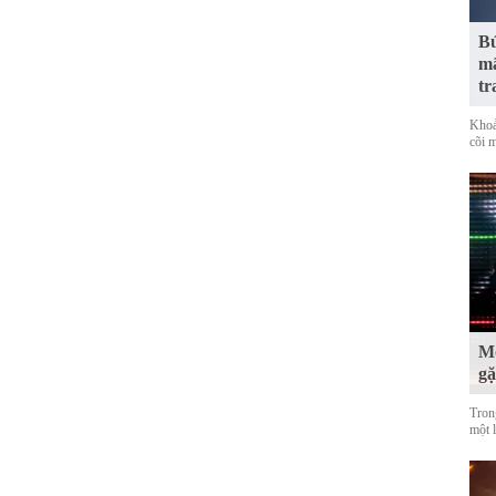
Bứ
mã
tr
Khoả
cõi 
Mộ
g
Tron
một 