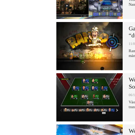
Nam
Ga
“d
11/
Ram
màn
Wo
S
06/
Vào
tra
Wo