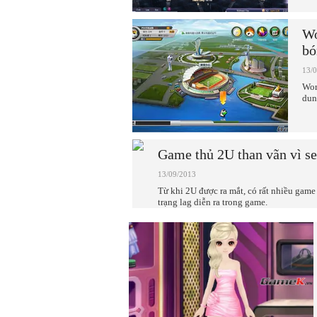
Wo
bó
13/
Wor
dun
Game thủ 2U than vãn vì se
13/09/2013
Từ khi 2U được ra mắt, có rất nhiều game 
trạng lag diễn ra trong game.