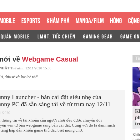
MOBILE
ESPORTS
KHÁM PHÁ
MANGA/FILM
HÓNG
CỘNG
 QUÂN MOBILE
LMHT: TỐC CHIẾN
GAMING GEAR
GAME ON
 mới về
Webgame Casual
Ti
 NHẬT
Thứ năm, 12/11/2020 15:30
ửi, chia sẻ với bạn bè nhé!
nny Launcher - bản cài đặt siêu nhẹ của
nny PC đã sẵn sàng tải về từ trưa nay 12/11
Kh
11/2020
ph
 thông tin về tài khoản của người chơi đều được chuyển đổi
tr
yên vẹn từ bản webgame sang bản cài đặt. Cùng với đó là danh sách
 tặng hấp dẫn khiến game thủ đặc biệt mong chờ.
Khôn
thuộ