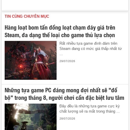
TIN CÙNG CHUYÊN MỤC
Hàng loạt bom tấn đồng loạt chạm đáy giá trên
Steam, đa dạng thể loại cho game thủ lựa chọn
Rất nhiều tựa game đình đám trên
Steam đang có mức giá thấp nhất từ
...
29/07/2026
Những tựa game PC đáng mong đợi nhất sẽ "đổ
bộ" trong tháng 8, người chơi cần đặc biệt lưu tâm
Đây đều là những tựa game cực kỳ
chất lượng sẽ ra mắt trong tháng ...
28/07/2026