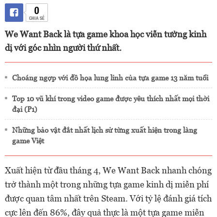
0
CHIA SẺ
We Want Back là tựa game khoa học viễn tưởng kinh
dị với góc nhìn người thứ nhất.
Choáng ngợp với đồ họa lung linh của tựa game 13 năm tuổi
Top 10 vũ khí trong video game được yêu thích nhất mọi thời
đại (P1)
Những bảo vật đắt nhất lịch sử từng xuất hiện trong làng
game Việt
Xuất hiện từ đầu tháng 4, We Want Back nhanh chóng
trở thành một trong những tựa game kinh dị miễn phí
được quan tâm nhất trên Steam. Với tỷ lệ đánh giá tích
cực lên đến 86%, đây quả thực là một tựa game miễn