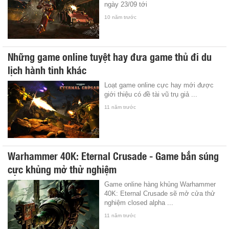
ngày 23/09 tới
10 năm trước
Những game online tuyệt hay đưa game thủ đi du
lịch hành tinh khác
Loạt game online cực hay mới được
giới thiệu có đề tài vũ trụ giả ...
11 năm trước
Warhammer 40K: Eternal Crusade - Game bắn súng
cực khủng mở thử nghiệm
Game online hàng khủng Warhammer
40K: Eternal Crusade sẽ mở cửa thử
nghiệm closed alpha ...
11 năm trước