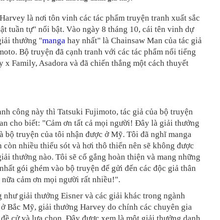
Harvey là nơi tôn vinh các tác phẩm truyện tranh xuất sắc
ật tuần tự" nổi bật. Vào ngày 8 tháng 10, cái tên vinh dự
iải thưởng "
manga
hay nhất" là Chainsaw Man của tác giả
moto. Bộ truyện đã cạnh tranh với các tác phẩm nổi tiếng
 x Family, Asadora và đã chiến thắng một cách thuyết
nh công này thì Tatsuki Fujimoto, tác giả của bộ truyện
 cho biết: "Cảm ơn tất cả mọi người! Đây là giải thưởng
à bộ truyện của tôi nhận được ở Mỹ. Tôi đã nghĩ manga
n còn nhiều thiếu sót và hơi thô thiển nên sẽ không được
giải thưởng nào. Tôi sẽ cố gắng hoàn thiện và mang những
 nhất gói ghém vào bộ truyện để gửi đến các độc giả thân
 nữa cảm ơn mọi người rất nhiều!".
như giải thưởng Eisner và các giải khác trong ngành
 ở Bắc Mỹ, giải thưởng Harvey do chính các chuyên gia
 đề cử và lựa chọn. Đây được xem là một giải thưởng danh