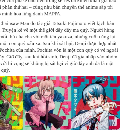
ết của phase đầu tiên trong series đã khiến khán giả hào
 phần thứ hai – cũng như bản chuyển thể anime sắp tới
io minh họa lừng danh MAPPA.
Chainsaw Man do tác giả Tatsuki Fujimoto viết kịch bản
. Truyện kể về một thế giới đầy dẫy ma quỷ. Người hùng
 mối thù của cha với một tên yakuza, nhưng cuối cùng lại
 một con quỷ xấu xa. Sau khi sát hại, Denji được hợp nhất
Pochita của mình. Pochita vốn là một con quỷ có vẻ ngoài
y. Giờ đây, sau khi hồi sinh, Denji đã gia nhập vào nhóm
 với hi vọng sẽ không bị sát hại vì giờ đây anh đã là một
 quỷ.