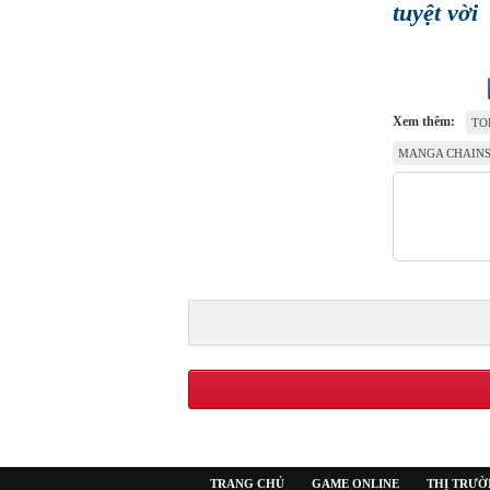
tuyệt vời
Xem thêm:
TO
MANGA CHAIN
TRANG CHỦ
GAME ONLINE
THỊ TRƯ