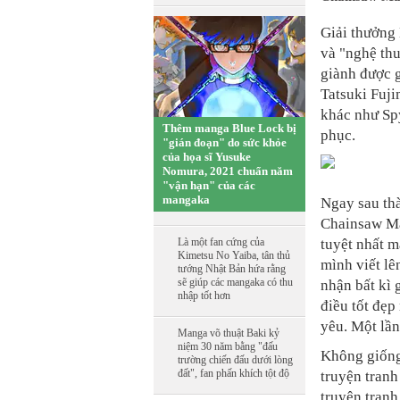
Giải thưởng 
và "nghệ thu
giành được g
Tatsuki Fuji
khác như Spy
Thêm manga Blue Lock bị
phục.
"gián đoạn" do sức khỏe
của họa sĩ Yusuke
Nomura, 2021 chuẩn năm
"vận hạn" của các
mangaka
Ngay sau thà
Chainsaw Man
Là một fan cứng của
tuyệt nhất m
Kimetsu No Yaiba, tân thủ
mình viết lê
tướng Nhật Bản hứa rằng
sẽ giúp các mangaka có thu
nhận bất kì 
nhập tốt hơn
điều tốt đẹp
yêu. Một lần
Manga võ thuật Baki kỷ
niệm 30 năm bằng "đấu
Không giống 
trường chiến đấu dưới lòng
đất", fan phấn khích tột độ
truyện tranh
truyện tranh