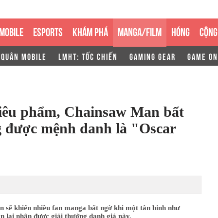
MOBILE
ESPORTS
KHÁM PHÁ
MANGA/FILM
HÓNG
CỘNG
 QUÂN MOBILE
LMHT: TỐC CHIẾN
GAMING GEAR
GAME ON
siêu phẩm, Chainsaw Man bất
g được mệnh danh là "Oscar
in sẽ khiến nhiều fan manga bất ngờ khi một tân binh như
 lại nhận được giải thưởng danh giá này.