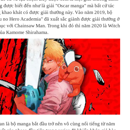
g được biết đến như là giải "Oscar manga" mà bất cứ tác
g khao khát có được giải thưởng này. Vào năm 2019, bộ
u no Hero Academia" đã xuất sắc giành được giải thưởng ở
ục với Chainsaw Man. Trong khi đó thì năm 2020 là Witch
 của Kamome Shirahama.
n là bộ manga bắt đầu trở nên vô cùng nổi tiếng từ năm