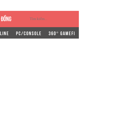
 ĐỒNG
LINE
PC/CONSOLE
360° GAMEFI