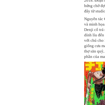
2018. Đoạn k
hứng chờ đợi
đây từ stud
Nguyên tác 
và minh họa
Denji cố trả
dính líu đến
với chú cho 
giống cưa má
thợ săn quỷ,
phần của ma