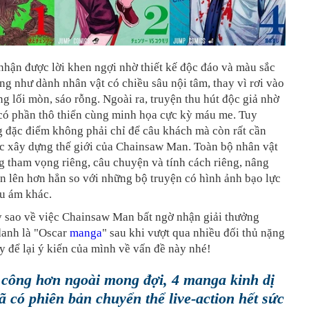
nhận được lời khen ngợi nhờ thiết kế độc đáo và màu sắc
ũng như dành nhân vật có chiều sâu nội tâm, thay vì rơi vào
g lối mòn, sáo rỗng. Ngoài ra, truyện thu hút độc giả nhờ
 có phần thô thiển cùng minh họa cực kỳ máu me. Tuy
g đặc điểm không phải chỉ để câu khách mà còn rất cần
ệc xây dựng thế giới của Chainsaw Man. Toàn bộ nhân vật
 tham vọng riêng, câu chuyện và tính cách riêng, nâng
n lên hơn hẳn so với những bộ truyện có hình ảnh bạo lực
 u ám khác.
y sao về việc Chainsaw Man bất ngờ nhận giải thưởng
anh là "Oscar
manga
" sau khi vượt qua nhiều đối thủ nặng
 để lại ý kiến của mình về vấn đề này nhé!
công hơn ngoài mong đợi, 4 manga kinh dị
ã có phiên bản chuyển thể live-action hết sức