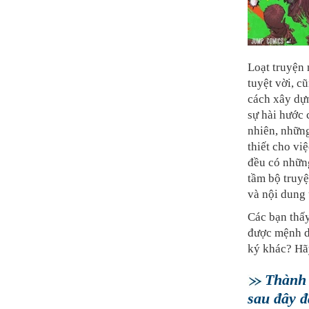
Loạt truyện 
tuyệt vời, c
cách xây dựn
sự hài hước
nhiên, nhữn
thiết cho vi
đều có những
tầm bộ truyệ
và nội dung
Các bạn thấ
được mệnh d
ký khác? Hãy
Thành 
sau đây đ