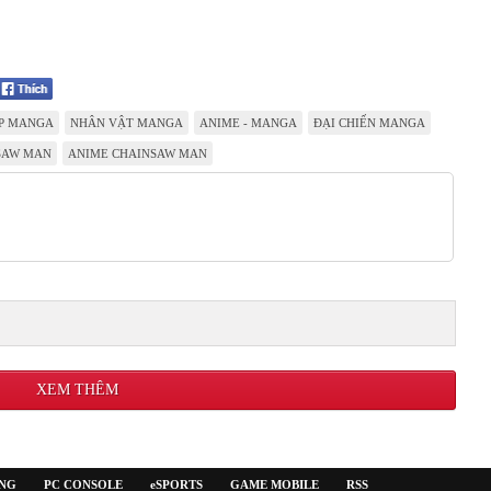
P MANGA
NHÂN VẬT MANGA
ANIME - MANGA
ĐẠI CHIẾN MANGA
SAW MAN
ANIME CHAINSAW MAN
XEM THÊM
ỜNG
PC CONSOLE
eSPORTS
GAME MOBILE
RSS