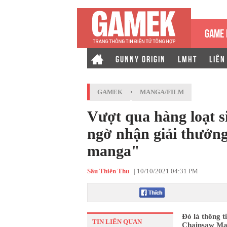
GAME 
GUNNY ORIGIN
LMHT
LIÊN
GAMEK
›
MANGA/FILM
Vượt qua hàng loạt 
ngờ nhận giải thưởn
manga"
Sầu Thiên Thu
|
10/10/2021 04:31 PM
Đó là thông t
TIN LIÊN QUAN
Chainsaw Man